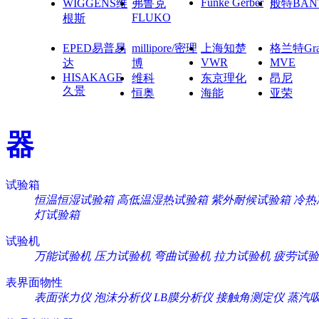
Funke Gerber
WIGGENS维
弗鲁克
般特BAN
FLUKO
根斯
EPED易普易
millipore/密理
上海知楚
格兰特Gra
VWR
MVE
达
博
HISAKAGE
维科
东京理化
昂尼
久景
恒奥
海能
亚荣
器
试验箱
恒温恒湿试验箱
高低温湿热试验箱
紫外耐候试验箱
冷热
灯试验箱
试验机
万能试验机
压力试验机
弯曲试验机
拉力试验机
疲劳试验
表界面物性
表面张力仪
泡沫分析仪
LB膜分析仪
接触角测定仪
蒸汽