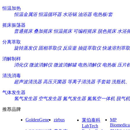
恒温加热
恒温金属浴
恒温循环器
水浴锅
油浴器
电热板/套
摇床振荡器
普通摇床
叠加摇床
恒温摇床
可编程摇床
脱色摇床
水浴
分离萃取
旋转蒸发仪
固相萃取仪
反应釜
抽提萃取仪
快速溶剂萃取
消解制样
消化仪
微波消解仪
微波消解罐
电热消解仪
电热板
压片
清洗消毒
超声波清洗器
高压灭菌器
等离子清洗器
手套箱
洗瓶机、
气体发生器
氢气发生器
空气发生器
氮气发生器
氮氢空一体机
脱气机
推荐品牌
GoldenGene
zirbus
MP
莱伯泰科
Biomedica
LabTech