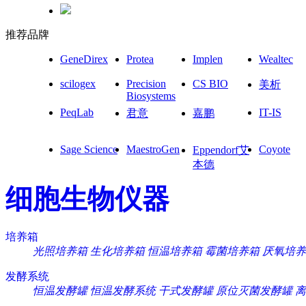
推荐品牌
GeneDirex
Protea
Implen
Wealtec
scilogex
Precision
CS BIO
美析
Biosystems
PeqLab
IT-IS
君意
嘉鹏
Sage Science
MaestroGen
Coyote
Eppendorf艾
本德
细胞生物仪器
培养箱
光照培养箱
生化培养箱
恒温培养箱
霉菌培养箱
厌氧培养
发酵系统
恒温发酵罐
恒温发酵系统
干式发酵罐
原位灭菌发酵罐
离