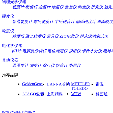
物理光学仪器
糖度计
椭偏仪
盐度计
浊度仪
色差仪
测色仪
折光仪
旋光
硬度仪
普通硬度计
布氏硬度计
韦氏硬度计
邵氏硬度计
里氏硬度
粒度仪
粒度仪
激光粒度仪
筛分仪
Zeta电位仪
粉末流动测试仪
电化学仪器
pH计
电解质分析仪
电位滴定仪
极谱仪
卡氏水分仪
电导
其他仪器
温湿度计
密度计
熔点仪
粘度计
测厚仪
推荐品牌
GoldenGene
METTLER
HANNA哈纳
雷磁
TOLEDO
WTW
ATAGO爱宕
上海精科
科艺通
PCR仪/基因扩增仪