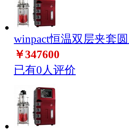
winpact恒温双层夹套圆
￥347600
已有0人评价