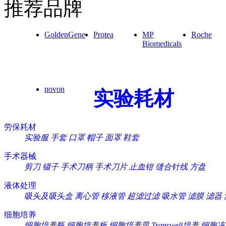
推荐品牌
GoldenGene
Protea
MP
Roche
Biomedicals
novon
实验耗材
劳保耗材
实验服
手套
口罩
帽子
面罩
鞋套
手术器械
剪刀
镊子
手术刀柄
手术刀片
止血钳
缝合针线
方盘
液体处理
吸头及吸头盒
离心管
移液管
超滤过滤
吸水管
滤膜
滤器
细胞培养
细胞培养瓶
细胞培养板
细胞培养皿
Transwell培养
细胞冻