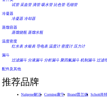
试管
采血管
滴管
吸水管
比色管
毛细管
冷凝器
冷凝器
冷却器
蒸馏容器
蒸馏烧瓶
蒸馏水瓶
温度密度
红水表
水银表
导电表
温度计
密度计
压力计
漏斗
过滤漏斗
分液漏斗
分析漏斗
聚四氟漏斗
机制漏斗
过滤
配件及其他
推荐品牌
Nalgene耐洁
Corning康宁
Brand普兰德
Schott肖