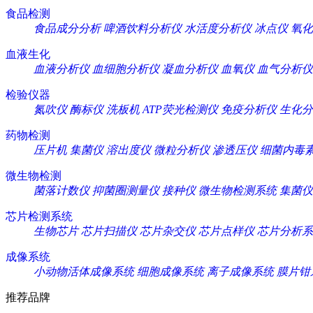
食品检测
食品成分分析
啤酒饮料分析仪
水活度分析仪
冰点仪
氧化
血液生化
血液分析仪
血细胞分析仪
凝血分析仪
血氧仪
血气分析仪
检验仪器
氮吹仪
酶标仪
洗板机
ATP荧光检测仪
免疫分析仪
生化分
药物检测
压片机
集菌仪
溶出度仪
微粒分析仪
渗透压仪
细菌内毒
微生物检测
菌落计数仪
抑菌圈测量仪
接种仪
微生物检测系统
集菌仪
芯片检测系统
生物芯片
芯片扫描仪
芯片杂交仪
芯片点样仪
芯片分析系
成像系统
小动物活体成像系统
细胞成像系统
离子成像系统
膜片钳
推荐品牌