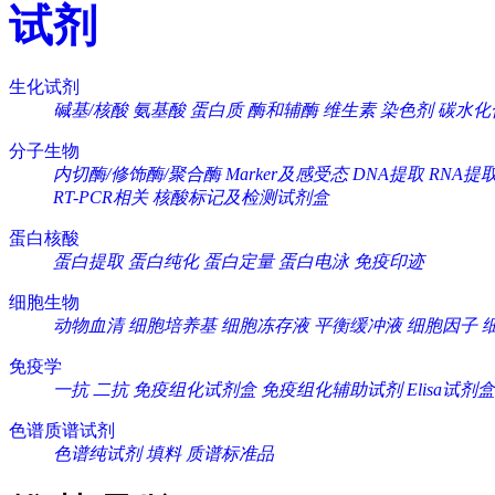
试剂
生化试剂
碱基/核酸
氨基酸
蛋白质
酶和辅酶
维生素
染色剂
碳水化
分子生物
内切酶/修饰酶/聚合酶
Marker及感受态
DNA提取
RNA提
RT-PCR相关
核酸标记及检测试剂盒
蛋白核酸
蛋白提取
蛋白纯化
蛋白定量
蛋白电泳
免疫印迹
细胞生物
动物血清
细胞培养基
细胞冻存液
平衡缓冲液
细胞因子
免疫学
一抗
二抗
免疫组化试剂盒
免疫组化辅助试剂
Elisa试剂盒
色谱质谱试剂
色谱纯试剂
填料
质谱标准品