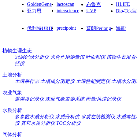
GoldenGene
lactoscan
HLIFE
布鲁克
interscience
UVP
亚力恩
Bio-Tek
precipoint
优利特URIT
普朗Perlong
海能
植物生理生态
冠层记录分析仪
光合作用测量仪
叶面积仪
植物生长发育
径仪
土壤分析
土壤采样器
土壤成分测定仪
土壤性能测定仪
土壤水分测
农业气象
温湿度记录仪
农业气象监测系统
雨量/风速记录仪
水质分析
多参数水质分析仪
水质分析仪
水质在线检测仪
水质毒性
仪
其它水质分析仪
TOC分析仪
气体分析