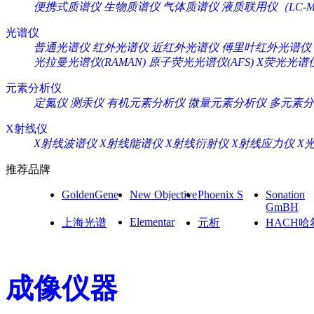
便携式质谱仪
生物质谱仪
气体质谱仪
液质联用仪（LC-M
光谱仪
普通光谱仪
红外光谱仪
近红外光谱仪
傅里叶红外光谱仪
光拉曼光谱仪(RAMAN)
原子荧光光谱仪(AFS)
X荧光光谱仪
元素分析仪
定氮仪
测汞仪
有机元素分析仪
微量元素分析仪
多元素分
X射线仪
X射线波谱仪
X射线能谱仪
X射线衍射仪
X射线应力仪
X
推荐品牌
GoldenGene
New Objective
Phoenix S
Sonation
GmBH
Elementar
上海光谱
元析
HACH哈
成像仪器