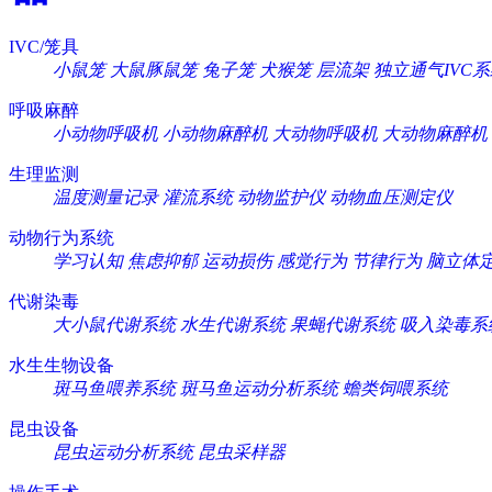
IVC/笼具
小鼠笼
大鼠豚鼠笼
兔子笼
犬猴笼
层流架
独立通气IVC
呼吸麻醉
小动物呼吸机
小动物麻醉机
大动物呼吸机
大动物麻醉机
生理监测
温度测量记录
灌流系统
动物监护仪
动物血压测定仪
动物行为系统
学习认知
焦虑抑郁
运动损伤
感觉行为
节律行为
脑立体
代谢染毒
大小鼠代谢系统
水生代谢系统
果蝇代谢系统
吸入染毒系
水生生物设备
斑马鱼喂养系统
斑马鱼运动分析系统
蟾类饲喂系统
昆虫设备
昆虫运动分析系统
昆虫采样器