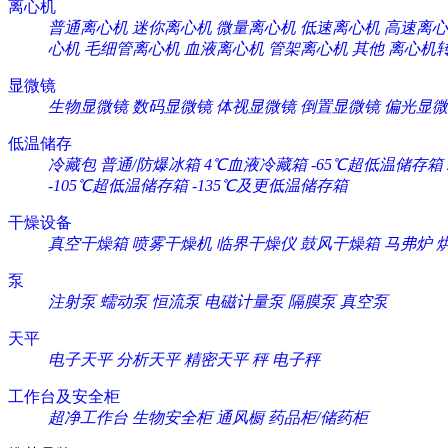
离心机
普通离心机
迷你离心机
微量离心机
低速离心机
高速离心
心机
毛细管离心机
血液离心机
管架离心机
其他
离心机
显微镜
生物显微镜
数码显微镜
体视显微镜
倒置显微镜
偏光显微
低温储存
冷藏包
普通/防爆冰箱
4℃血液冷藏箱
-65℃超低温储存箱
-105℃超低温储存箱
-135℃及更低温储存箱
干燥设备
真空干燥箱
喷雾干燥机
临界干燥仪
鼓风干燥箱
马弗炉
泵
注射泵
蠕动泵
恒流泵
电磁计量泵
隔膜泵
真空泵
天平
电子天平
分析天平
精密天平
秤
电子秤
工作台及安全柜
超净工作台
生物安全柜
通风橱
药品柜/储药柜