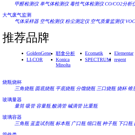
甲醛检测仪
单气体检测仪
毒性气体检测仪
CO/CO2分析
大气废气监测
气体采样器
空气检测仪
粉尘测定仪
空气质量监测仪
VO
推荐品牌
GoldenGene
Ecomatik
Elementar
耶拿分析
LI-COR
Konica
SPECTRUM
regent
Minolta
烧瓶烧杯
三角烧瓶
圆底烧瓶
平底烧瓶
分馏烧瓶
三口烧瓶
烧杯
锥
玻璃量器
量筒
吸管
容量瓶
酸滴管
碱滴管
比重瓶
玻璃容器
三角瓶
蓝盖试剂瓶
标本瓶
广口瓶
细口瓶
种子瓶
下口瓶
管件类