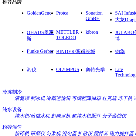
推荐品牌
GoldenGene
Protea
Sonation
SAI Infusi
GmBH
大龙Drag
METTLER
kibron
OHAUS奥豪
JULAB
TOLEDO
斯
博
Funke Gerber
BINDER/宾得
长城
钧华
OLYMPUS
Life
湘仪
奥特光学
Technolog
冷冻制冷
液氮罐
制冰机
冷藏运输箱
可编程降温箱
杜瓦瓶
冻干机
纯水设备
纯水机/蒸馏水机
超纯水机
超纯水机配件
分子蒸馏仪
粉碎混匀
粉碎机
研磨仪
匀浆机
混匀器
扩散仪
搅拌器
磁力搅拌器