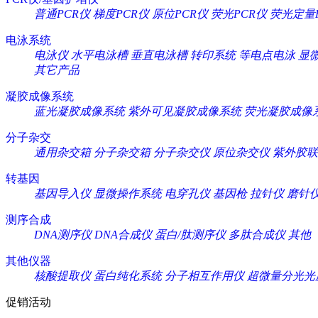
普通PCR仪
梯度PCR仪
原位PCR仪
荧光PCR仪
荧光定量
电泳系统
电泳仪
水平电泳槽
垂直电泳槽
转印系统
等电点电泳
显
其它产品
凝胶成像系统
蓝光凝胶成像系统
紫外可见凝胶成像系统
荧光凝胶成像
分子杂交
通用杂交箱
分子杂交箱
分子杂交仪
原位杂交仪
紫外胶联
转基因
基因导入仪
显微操作系统
电穿孔仪
基因枪
拉针仪
磨针
测序合成
DNA测序仪
DNA合成仪
蛋白/肽测序仪
多肽合成仪
其他
其他仪器
核酸提取仪
蛋白纯化系统
分子相互作用仪
超微量分光光
促销活动