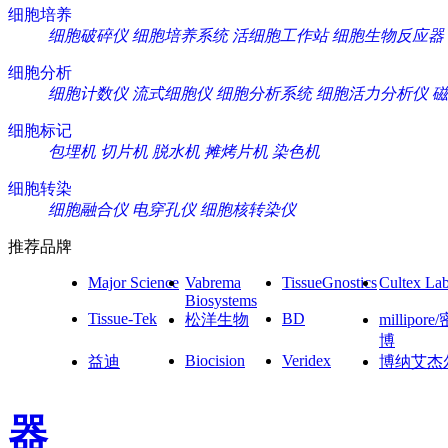
细胞培养
细胞破碎仪
细胞培养系统
活细胞工作站
细胞生物反应器
细胞分析
细胞计数仪
流式细胞仪
细胞分析系统
细胞活力分析仪
磁
细胞标记
包埋机
切片机
脱水机
摊烤片机
染色机
细胞转染
细胞融合仪
电穿孔仪
细胞核转染仪
推荐品牌
Major Science
Vabrema
TissueGnostics
Cultex La
Biosystems
Tissue-Tek
BD
松洋生物
millipore
博
Biocision
Veridex
益迪
博纳艾杰
器