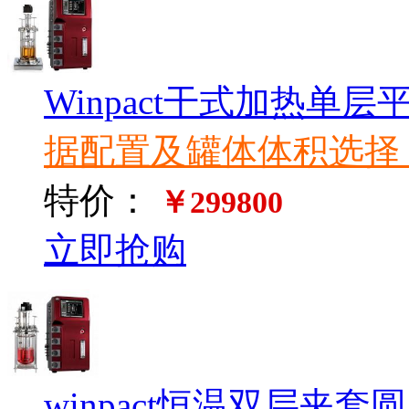
Winpact干式加热单
据配置及罐体体积选择
特价：
￥299800
立即抢购
winpact恒温双层夹套