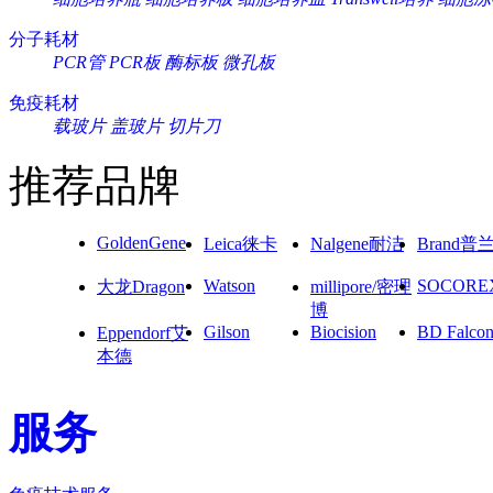
分子耗材
PCR管
PCR板
酶标板
微孔板
免疫耗材
载玻片
盖玻片
切片刀
推荐品牌
GoldenGene
Leica徕卡
Nalgene耐洁
Brand普
Watson
SOCORE
大龙Dragon
millipore/密理
博
Gilson
Biocision
BD Falco
Eppendorf艾
本德
服务