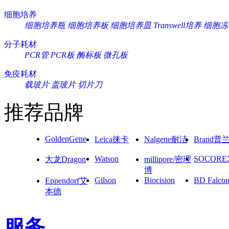
细胞培养
细胞培养瓶
细胞培养板
细胞培养皿
Transwell培养
细胞冻
分子耗材
PCR管
PCR板
酶标板
微孔板
免疫耗材
载玻片
盖玻片
切片刀
推荐品牌
GoldenGene
Leica徕卡
Nalgene耐洁
Brand普
Watson
SOCORE
大龙Dragon
millipore/密理
博
Gilson
Biocision
BD Falco
Eppendorf艾
本德
服务