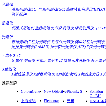
色谱仪
液相色谱仪(LC)
气相色谱仪(GC)
高效液相色谱仪(HPLC)
谱选配件
质谱仪
便携式质谱仪
生物质谱仪
气体质谱仪
液质联用仪（LC-M
光谱仪
普通光谱仪
红外光谱仪
近红外光谱仪
傅里叶红外光谱仪
光拉曼光谱仪(RAMAN)
原子荧光光谱仪(AFS)
X荧光光谱仪
元素分析仪
定氮仪
测汞仪
有机元素分析仪
微量元素分析仪
多元素分
X射线仪
X射线波谱仪
X射线能谱仪
X射线衍射仪
X射线应力仪
X
推荐品牌
GoldenGene
New Objective
Phoenix S
Sonation
GmBH
Elementar
上海光谱
元析
HACH哈