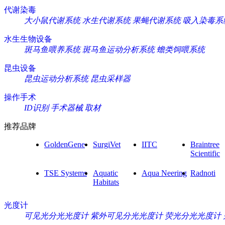
代谢染毒
大小鼠代谢系统
水生代谢系统
果蝇代谢系统
吸入染毒系
水生生物设备
斑马鱼喂养系统
斑马鱼运动分析系统
蟾类饲喂系统
昆虫设备
昆虫运动分析系统
昆虫采样器
操作手术
ID识别
手术器械
取材
推荐品牌
GoldenGene
SurgiVet
IITC
Braintree
Scientific
TSE Systems
Aquatic
Aqua Neering
Radnoti
Habitats
光度计
可见光分光光度计
紫外可见分光光度计
荧光分光光度计