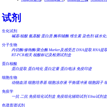
试剂
生化试剂
碱基/核酸
氨基酸
蛋白质
酶和辅酶
维生素
染色剂
碳水化
分子生物
内切酶/修饰酶/聚合酶
Marker及感受态
DNA提取
RNA提
RT-PCR相关
核酸标记及检测试剂盒
蛋白核酸
蛋白提取
蛋白纯化
蛋白定量
蛋白电泳
免疫印迹
细胞生物
动物血清
细胞培养基
细胞冻存液
平衡缓冲液
细胞因子
免疫学
一抗
二抗
免疫组化试剂盒
免疫组化辅助试剂
Elisa试剂盒
色谱质谱试剂