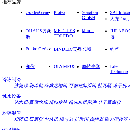
推荐品牌
GoldenGene
Protea
Sonation
SAI Infusi
GmBH
大龙Drag
METTLER
kibron
OHAUS奥豪
JULAB
TOLEDO
斯
博
Funke Gerber
BINDER/宾得
长城
钧华
OLYMPUS
Life
湘仪
奥特光学
Technolog
冷冻制冷
液氮罐
制冰机
冷藏运输箱
可编程降温箱
杜瓦瓶
冻干机
纯水设备
纯水机/蒸馏水机
超纯水机
超纯水机配件
分子蒸馏仪
粉碎混匀
粉碎机
研磨仪
匀浆机
混匀器
扩散仪
搅拌器
磁力搅拌器
恒温加热