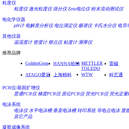
粒度仪
粒度仪
激光粒度仪
筛分仪
Zeta电位仪
粉末流动测试仪
电化学仪器
pH计
电解质分析仪
电位滴定仪
极谱仪
卡氏水分仪
电导
其他仪器
温湿度计
密度计
熔点仪
粘度计
测厚仪
推荐品牌
GoldenGene
METTLER
HANNA哈纳
雷磁
TOLEDO
WTW
ATAGO爱宕
上海精科
科艺通
PCR仪/基因扩增仪
普通PCR仪
梯度PCR仪
原位PCR仪
荧光PCR仪
荧光定量
电泳系统
电泳仪
水平电泳槽
垂直电泳槽
转印系统
等电点电泳
显
其它产品
凝胶成像系统