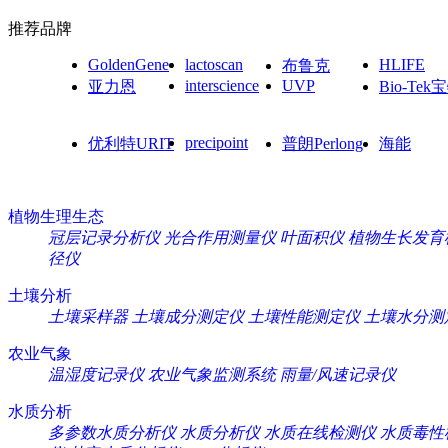
推荐品牌
GoldenGene
lactoscan
HLIFE
布鲁克
interscience
UVP
亚力恩
Bio-Tek
precipoint
优利特URIT
普朗Perlong
海能
植物生理生态
冠层记录分析仪
光合作用测量仪
叶面积仪
植物生长发育
径仪
土壤分析
土壤采样器
土壤成分测定仪
土壤性能测定仪
土壤水分测
农业气象
温湿度记录仪
农业气象监测系统
雨量/风速记录仪
水质分析
多参数水质分析仪
水质分析仪
水质在线检测仪
水质毒性