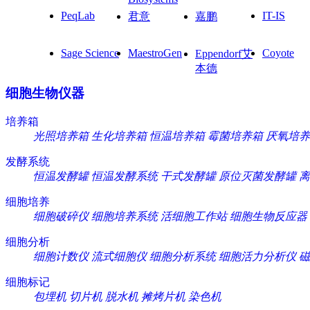
PeqLab
IT-IS
君意
嘉鹏
Sage Science
MaestroGen
Coyote
Eppendorf艾
本德
细胞生物仪器
培养箱
光照培养箱
生化培养箱
恒温培养箱
霉菌培养箱
厌氧培养
发酵系统
恒温发酵罐
恒温发酵系统
干式发酵罐
原位灭菌发酵罐
离
细胞培养
细胞破碎仪
细胞培养系统
活细胞工作站
细胞生物反应器
细胞分析
细胞计数仪
流式细胞仪
细胞分析系统
细胞活力分析仪
磁
细胞标记
包埋机
切片机
脱水机
摊烤片机
染色机