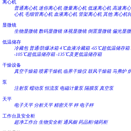
离心机
普通离心机
迷你离心机
微量离心机
低速离心机
高速离心
心机
毛细管离心机
血液离心机
管架离心机
其他
离心机
显微镜
生物显微镜
数码显微镜
体视显微镜
倒置显微镜
偏光显微
低温储存
冷藏包
普通/防爆冰箱
4℃血液冷藏箱
-65℃超低温储存箱
-105℃超低温储存箱
-135℃及更低温储存箱
干燥设备
真空干燥箱
喷雾干燥机
临界干燥仪
鼓风干燥箱
马弗炉
泵
注射泵
蠕动泵
恒流泵
电磁计量泵
隔膜泵
真空泵
天平
电子天平
分析天平
精密天平
秤
电子秤
工作台及安全柜
超净工作台
生物安全柜
通风橱
药品柜/储药柜