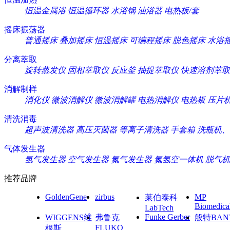
恒温金属浴
恒温循环器
水浴锅
油浴器
电热板/套
摇床振荡器
普通摇床
叠加摇床
恒温摇床
可编程摇床
脱色摇床
水浴
分离萃取
旋转蒸发仪
固相萃取仪
反应釜
抽提萃取仪
快速溶剂萃取
消解制样
消化仪
微波消解仪
微波消解罐
电热消解仪
电热板
压片
清洗消毒
超声波清洗器
高压灭菌器
等离子清洗器
手套箱
洗瓶机、
气体发生器
氢气发生器
空气发生器
氮气发生器
氮氢空一体机
脱气机
推荐品牌
GoldenGene
zirbus
MP
莱伯泰科
Biomedica
LabTech
Funke Gerber
WIGGENS维
弗鲁克
般特BAN
FLUKO
根斯