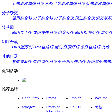
蓝光凝胶成像系统
紫外可见凝胶成像系统
荧光凝胶成像
分子杂交
通用杂交箱
分子杂交箱
分子杂交仪
原位杂交仪
紫外胶联
转基因
基因导入仪
显微操作系统
电穿孔仪
基因枪
拉针仪
磨针
测序合成
DNA测序仪
DNA合成仪
蛋白/肽测序仪
多肽合成仪
其他
其他仪器
核酸提取仪
蛋白纯化系统
分子相互作用仪
超微量分光光
促销活动
推荐品牌
GeneDirex
Protea
Implen
Wealtec
scilogex
Precision
CS BIO
美析
Biosystems