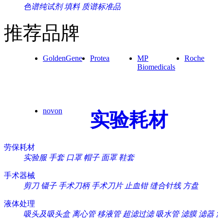
色谱纯试剂
填料
质谱标准品
推荐品牌
GoldenGene
Protea
MP
Roche
Biomedicals
novon
实验耗材
劳保耗材
实验服
手套
口罩
帽子
面罩
鞋套
手术器械
剪刀
镊子
手术刀柄
手术刀片
止血钳
缝合针线
方盘
液体处理
吸头及吸头盒
离心管
移液管
超滤过滤
吸水管
滤膜
滤器