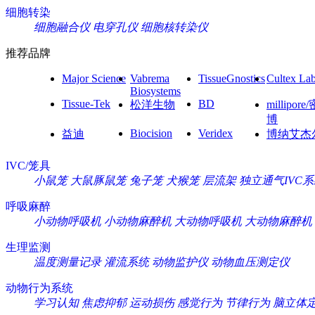
细胞转染
细胞融合仪
电穿孔仪
细胞核转染仪
推荐品牌
Major Science
Vabrema
TissueGnostics
Cultex La
Biosystems
Tissue-Tek
BD
松洋生物
millipore
博
Biocision
Veridex
益迪
博纳艾杰
IVC/笼具
小鼠笼
大鼠豚鼠笼
兔子笼
犬猴笼
层流架
独立通气IVC
呼吸麻醉
小动物呼吸机
小动物麻醉机
大动物呼吸机
大动物麻醉机
生理监测
温度测量记录
灌流系统
动物监护仪
动物血压测定仪
动物行为系统
学习认知
焦虑抑郁
运动损伤
感觉行为
节律行为
脑立体