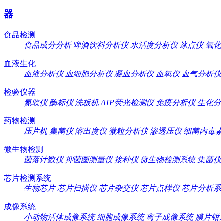
器
食品检测
食品成分分析
啤酒饮料分析仪
水活度分析仪
冰点仪
氧化
血液生化
血液分析仪
血细胞分析仪
凝血分析仪
血氧仪
血气分析仪
检验仪器
氮吹仪
酶标仪
洗板机
ATP荧光检测仪
免疫分析仪
生化分
药物检测
压片机
集菌仪
溶出度仪
微粒分析仪
渗透压仪
细菌内毒
微生物检测
菌落计数仪
抑菌圈测量仪
接种仪
微生物检测系统
集菌仪
芯片检测系统
生物芯片
芯片扫描仪
芯片杂交仪
芯片点样仪
芯片分析系
成像系统
小动物活体成像系统
细胞成像系统
离子成像系统
膜片钳