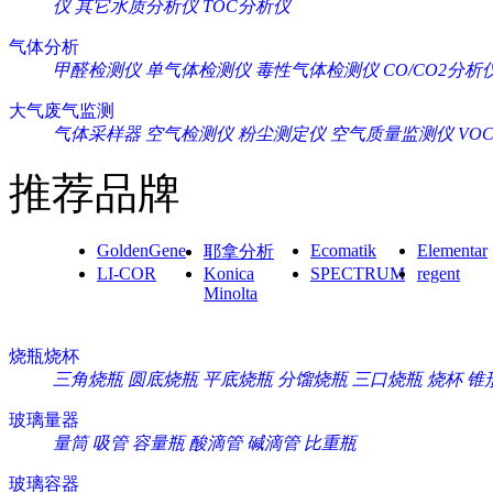
仪
其它水质分析仪
TOC分析仪
气体分析
甲醛检测仪
单气体检测仪
毒性气体检测仪
CO/CO2分析
大气废气监测
气体采样器
空气检测仪
粉尘测定仪
空气质量监测仪
VO
推荐品牌
GoldenGene
Ecomatik
Elementar
耶拿分析
LI-COR
Konica
SPECTRUM
regent
Minolta
烧瓶烧杯
三角烧瓶
圆底烧瓶
平底烧瓶
分馏烧瓶
三口烧瓶
烧杯
锥
玻璃量器
量筒
吸管
容量瓶
酸滴管
碱滴管
比重瓶
玻璃容器