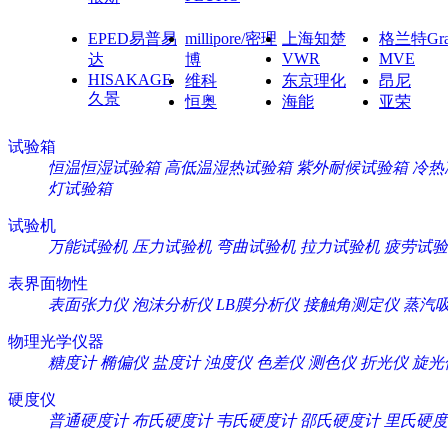
EPED易普易
millipore/密理
上海知楚
格兰特Gra
VWR
MVE
达
博
HISAKAGE
维科
东京理化
昂尼
久景
恒奥
海能
亚荣
试验箱
恒温恒湿试验箱
高低温湿热试验箱
紫外耐候试验箱
冷热
灯试验箱
试验机
万能试验机
压力试验机
弯曲试验机
拉力试验机
疲劳试验
表界面物性
表面张力仪
泡沫分析仪
LB膜分析仪
接触角测定仪
蒸汽
物理光学仪器
糖度计
椭偏仪
盐度计
浊度仪
色差仪
测色仪
折光仪
旋光
硬度仪
普通硬度计
布氏硬度计
韦氏硬度计
邵氏硬度计
里氏硬度