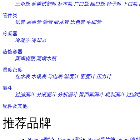
三角瓶
蓝盖试剂瓶
标本瓶
广口瓶
细口瓶
种子瓶
下口瓶
管件类
试管
采血管
滴管
吸水管
比色管
毛细管
冷凝器
冷凝器
冷却器
蒸馏容器
蒸馏烧瓶
蒸馏水瓶
温度密度
红水表
水银表
导电表
温度计
密度计
压力计
漏斗
过滤漏斗
分液漏斗
分析漏斗
聚四氟漏斗
机制漏斗
过滤
配件及其他
推荐品牌
Nalgene耐洁
Corning康宁
Brand普兰德
Schott肖