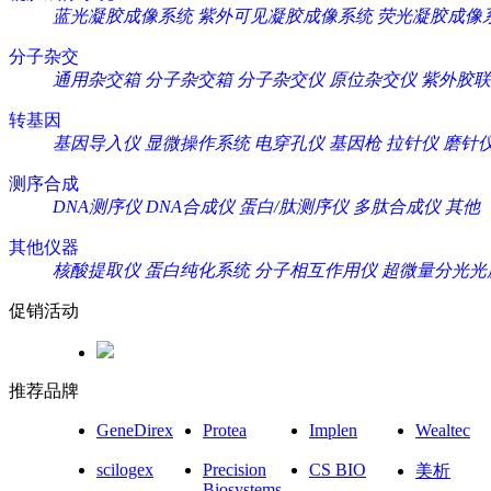
蓝光凝胶成像系统
紫外可见凝胶成像系统
荧光凝胶成像
分子杂交
通用杂交箱
分子杂交箱
分子杂交仪
原位杂交仪
紫外胶联
转基因
基因导入仪
显微操作系统
电穿孔仪
基因枪
拉针仪
磨针
测序合成
DNA测序仪
DNA合成仪
蛋白/肽测序仪
多肽合成仪
其他
其他仪器
核酸提取仪
蛋白纯化系统
分子相互作用仪
超微量分光光
促销活动
推荐品牌
GeneDirex
Protea
Implen
Wealtec
scilogex
Precision
CS BIO
美析
Biosystems