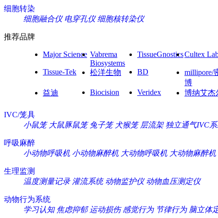
细胞转染
细胞融合仪
电穿孔仪
细胞核转染仪
推荐品牌
Major Science
Vabrema
TissueGnostics
Cultex La
Biosystems
Tissue-Tek
BD
松洋生物
millipore
博
Biocision
Veridex
益迪
博纳艾杰
IVC/笼具
小鼠笼
大鼠豚鼠笼
兔子笼
犬猴笼
层流架
独立通气IVC
呼吸麻醉
小动物呼吸机
小动物麻醉机
大动物呼吸机
大动物麻醉机
生理监测
温度测量记录
灌流系统
动物监护仪
动物血压测定仪
动物行为系统
学习认知
焦虑抑郁
运动损伤
感觉行为
节律行为
脑立体