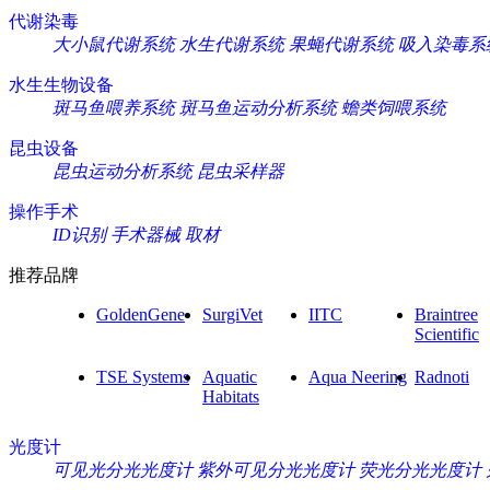
代谢染毒
大小鼠代谢系统
水生代谢系统
果蝇代谢系统
吸入染毒系
水生生物设备
斑马鱼喂养系统
斑马鱼运动分析系统
蟾类饲喂系统
昆虫设备
昆虫运动分析系统
昆虫采样器
操作手术
ID识别
手术器械
取材
推荐品牌
GoldenGene
SurgiVet
IITC
Braintree
Scientific
TSE Systems
Aquatic
Aqua Neering
Radnoti
Habitats
光度计
可见光分光光度计
紫外可见分光光度计
荧光分光光度计