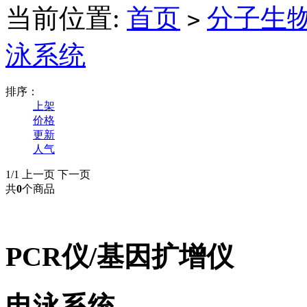
当前位置:
首页
分子生
>
泳系统
排序：
上架
价格
更新
人气
1/1
上一页
下一页
共
0
个商品
PCR仪/基因扩增仪
电泳系统