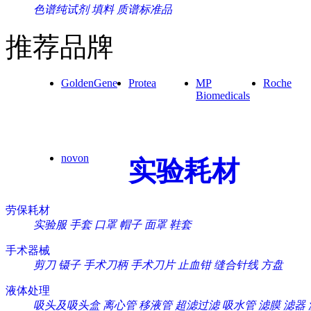
色谱纯试剂
填料
质谱标准品
推荐品牌
GoldenGene
Protea
MP
Roche
Biomedicals
novon
实验耗材
劳保耗材
实验服
手套
口罩
帽子
面罩
鞋套
手术器械
剪刀
镊子
手术刀柄
手术刀片
止血钳
缝合针线
方盘
液体处理
吸头及吸头盒
离心管
移液管
超滤过滤
吸水管
滤膜
滤器