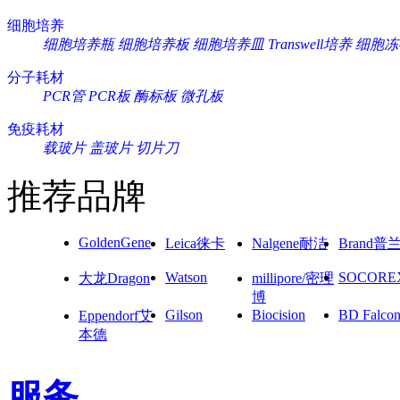
细胞培养
细胞培养瓶
细胞培养板
细胞培养皿
Transwell培养
细胞冻
分子耗材
PCR管
PCR板
酶标板
微孔板
免疫耗材
载玻片
盖玻片
切片刀
推荐品牌
GoldenGene
Leica徕卡
Nalgene耐洁
Brand普
Watson
SOCORE
大龙Dragon
millipore/密理
博
Gilson
Biocision
BD Falco
Eppendorf艾
本德
服务