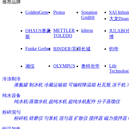
推荐品牌
GoldenGene
Protea
Sonation
SAI Infusi
GmBH
大龙Drag
METTLER
kibron
OHAUS奥豪
JULAB
TOLEDO
斯
博
Funke Gerber
BINDER/宾得
长城
钧华
OLYMPUS
Life
湘仪
奥特光学
Technolog
冷冻制冷
液氮罐
制冰机
冷藏运输箱
可编程降温箱
杜瓦瓶
冻干机
纯水设备
纯水机/蒸馏水机
超纯水机
超纯水机配件
分子蒸馏仪
粉碎混匀
粉碎机
研磨仪
匀浆机
混匀器
扩散仪
搅拌器
磁力搅拌器
恒温加热