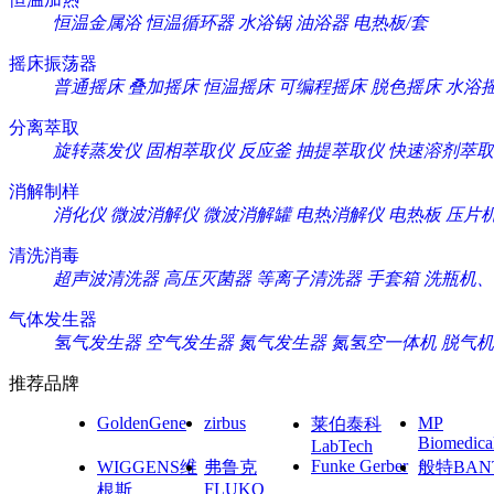
恒温金属浴
恒温循环器
水浴锅
油浴器
电热板/套
摇床振荡器
普通摇床
叠加摇床
恒温摇床
可编程摇床
脱色摇床
水浴
分离萃取
旋转蒸发仪
固相萃取仪
反应釜
抽提萃取仪
快速溶剂萃取
消解制样
消化仪
微波消解仪
微波消解罐
电热消解仪
电热板
压片
清洗消毒
超声波清洗器
高压灭菌器
等离子清洗器
手套箱
洗瓶机、
气体发生器
氢气发生器
空气发生器
氮气发生器
氮氢空一体机
脱气机
推荐品牌
GoldenGene
zirbus
MP
莱伯泰科
Biomedica
LabTech
Funke Gerber
WIGGENS维
弗鲁克
般特BAN
FLUKO
根斯