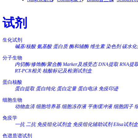
试剂
生化试剂
碱基/核酸
氨基酸
蛋白质
酶和辅酶
维生素
染色剂
碳水化
分子生物
内切酶/修饰酶/聚合酶
Marker及感受态
DNA提取
RNA提
RT-PCR相关
核酸标记及检测试剂盒
蛋白核酸
蛋白提取
蛋白纯化
蛋白定量
蛋白电泳
免疫印迹
细胞生物
动物血清
细胞培养基
细胞冻存液
平衡缓冲液
细胞因子
免疫学
一抗
二抗
免疫组化试剂盒
免疫组化辅助试剂
Elisa试剂盒
色谱质谱试剂