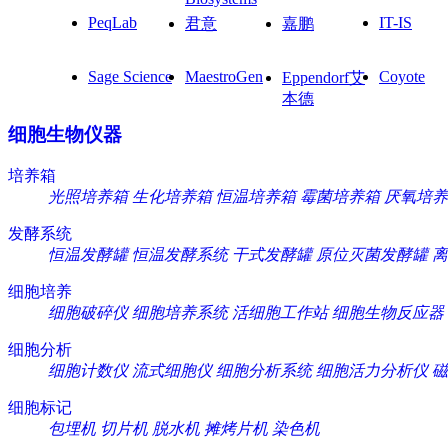
PeqLab
IT-IS
君意
嘉鹏
Sage Science
MaestroGen
Coyote
Eppendorf艾
本德
细胞生物仪器
培养箱
光照培养箱
生化培养箱
恒温培养箱
霉菌培养箱
厌氧培养
发酵系统
恒温发酵罐
恒温发酵系统
干式发酵罐
原位灭菌发酵罐
离
细胞培养
细胞破碎仪
细胞培养系统
活细胞工作站
细胞生物反应器
细胞分析
细胞计数仪
流式细胞仪
细胞分析系统
细胞活力分析仪
磁
细胞标记
包埋机
切片机
脱水机
摊烤片机
染色机