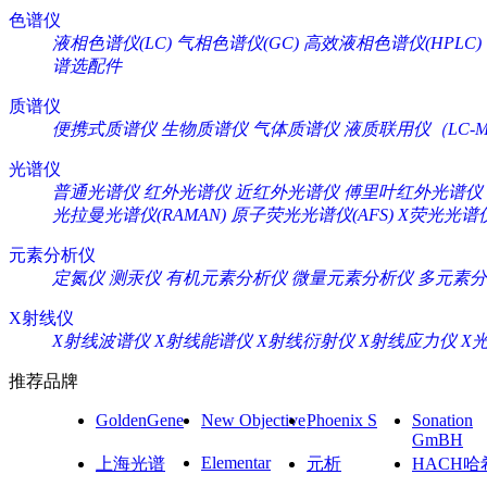
色谱仪
液相色谱仪(LC)
气相色谱仪(GC)
高效液相色谱仪(HPLC)
谱选配件
质谱仪
便携式质谱仪
生物质谱仪
气体质谱仪
液质联用仪（LC-M
光谱仪
普通光谱仪
红外光谱仪
近红外光谱仪
傅里叶红外光谱仪
光拉曼光谱仪(RAMAN)
原子荧光光谱仪(AFS)
X荧光光谱仪
元素分析仪
定氮仪
测汞仪
有机元素分析仪
微量元素分析仪
多元素分
X射线仪
X射线波谱仪
X射线能谱仪
X射线衍射仪
X射线应力仪
X
推荐品牌
GoldenGene
New Objective
Phoenix S
Sonation
GmBH
Elementar
上海光谱
元析
HACH哈