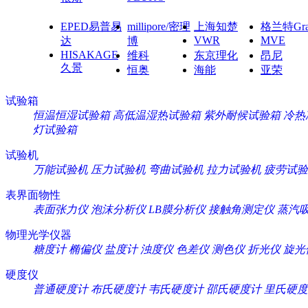
EPED易普易
millipore/密理
上海知楚
格兰特Gra
VWR
MVE
达
博
HISAKAGE
维科
东京理化
昂尼
久景
恒奥
海能
亚荣
试验箱
恒温恒湿试验箱
高低温湿热试验箱
紫外耐候试验箱
冷热
灯试验箱
试验机
万能试验机
压力试验机
弯曲试验机
拉力试验机
疲劳试验
表界面物性
表面张力仪
泡沫分析仪
LB膜分析仪
接触角测定仪
蒸汽
物理光学仪器
糖度计
椭偏仪
盐度计
浊度仪
色差仪
测色仪
折光仪
旋光
硬度仪
普通硬度计
布氏硬度计
韦氏硬度计
邵氏硬度计
里氏硬度