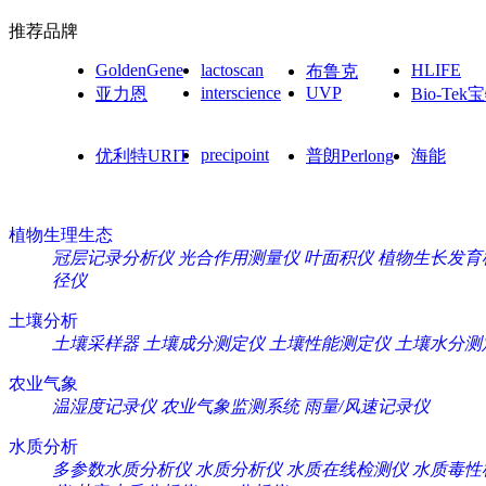
推荐品牌
GoldenGene
lactoscan
HLIFE
布鲁克
interscience
UVP
亚力恩
Bio-Tek
precipoint
优利特URIT
普朗Perlong
海能
植物生理生态
冠层记录分析仪
光合作用测量仪
叶面积仪
植物生长发育
径仪
土壤分析
土壤采样器
土壤成分测定仪
土壤性能测定仪
土壤水分测
农业气象
温湿度记录仪
农业气象监测系统
雨量/风速记录仪
水质分析
多参数水质分析仪
水质分析仪
水质在线检测仪
水质毒性