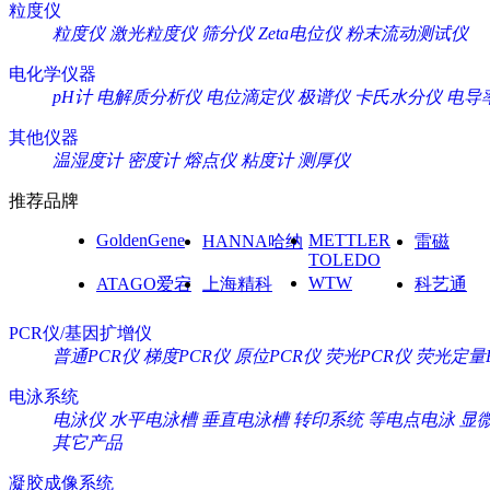
粒度仪
粒度仪
激光粒度仪
筛分仪
Zeta电位仪
粉末流动测试仪
电化学仪器
pH计
电解质分析仪
电位滴定仪
极谱仪
卡氏水分仪
电导
其他仪器
温湿度计
密度计
熔点仪
粘度计
测厚仪
推荐品牌
GoldenGene
METTLER
HANNA哈纳
雷磁
TOLEDO
WTW
ATAGO爱宕
上海精科
科艺通
PCR仪/基因扩增仪
普通PCR仪
梯度PCR仪
原位PCR仪
荧光PCR仪
荧光定量
电泳系统
电泳仪
水平电泳槽
垂直电泳槽
转印系统
等电点电泳
显
其它产品
凝胶成像系统