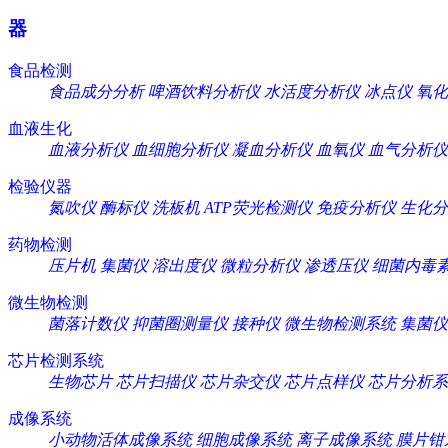
器
食品检测
食品成分分析
啤酒饮料分析仪
水活度分析仪
冰点仪
氧化
血液生化
血液分析仪
血细胞分析仪
凝血分析仪
血氧仪
血气分析仪
检验仪器
氮吹仪
酶标仪
洗板机
ATP荧光检测仪
免疫分析仪
生化分
药物检测
压片机
集菌仪
溶出度仪
微粒分析仪
渗透压仪
细菌内毒
微生物检测
菌落计数仪
抑菌圈测量仪
接种仪
微生物检测系统
集菌仪
芯片检测系统
生物芯片
芯片扫描仪
芯片杂交仪
芯片点样仪
芯片分析系
成像系统
小动物活体成像系统
细胞成像系统
离子成像系统
膜片钳