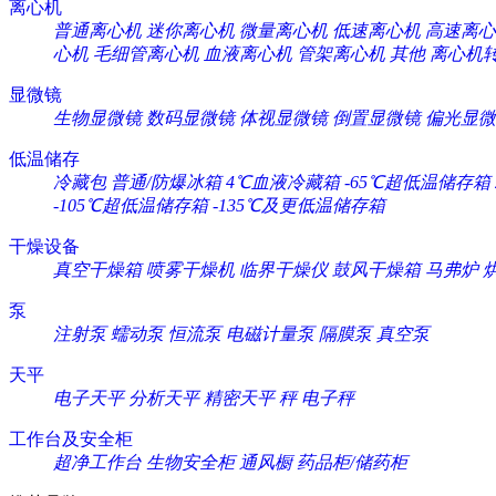
离心机
普通离心机
迷你离心机
微量离心机
低速离心机
高速离心
心机
毛细管离心机
血液离心机
管架离心机
其他
离心机
显微镜
生物显微镜
数码显微镜
体视显微镜
倒置显微镜
偏光显微
低温储存
冷藏包
普通/防爆冰箱
4℃血液冷藏箱
-65℃超低温储存箱
-105℃超低温储存箱
-135℃及更低温储存箱
干燥设备
真空干燥箱
喷雾干燥机
临界干燥仪
鼓风干燥箱
马弗炉
泵
注射泵
蠕动泵
恒流泵
电磁计量泵
隔膜泵
真空泵
天平
电子天平
分析天平
精密天平
秤
电子秤
工作台及安全柜
超净工作台
生物安全柜
通风橱
药品柜/储药柜