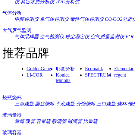
仪
其它水质分析仪
TOC分析仪
气体分析
甲醛检测仪
单气体检测仪
毒性气体检测仪
CO/CO2分析
大气废气监测
气体采样器
空气检测仪
粉尘测定仪
空气质量监测仪
VO
推荐品牌
GoldenGene
Ecomatik
Elementar
耶拿分析
LI-COR
Konica
SPECTRUM
regent
Minolta
烧瓶烧杯
三角烧瓶
圆底烧瓶
平底烧瓶
分馏烧瓶
三口烧瓶
烧杯
锥
玻璃量器
量筒
吸管
容量瓶
酸滴管
碱滴管
比重瓶
玻璃容器