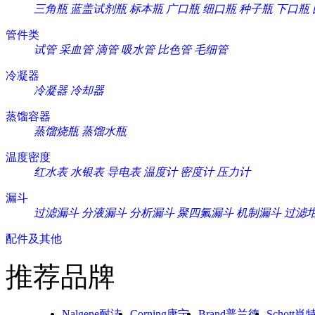
三角瓶
蓝盖试剂瓶
标本瓶
广口瓶
细口瓶
种子瓶
下口瓶
管件类
试管
采血管
滴管
吸水管
比色管
毛细管
冷凝器
冷凝器
冷却器
蒸馏容器
蒸馏烧瓶
蒸馏水瓶
温度密度
红水表
水银表
导电表
温度计
密度计
压力计
漏斗
过滤漏斗
分液漏斗
分析漏斗
聚四氟漏斗
机制漏斗
过滤
配件及其他
推荐品牌
Nalgene耐洁
Corning康宁
Brand普兰德
Schott肖