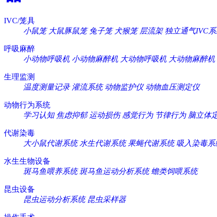
IVC/笼具
小鼠笼
大鼠豚鼠笼
兔子笼
犬猴笼
层流架
独立通气IVC
呼吸麻醉
小动物呼吸机
小动物麻醉机
大动物呼吸机
大动物麻醉机
生理监测
温度测量记录
灌流系统
动物监护仪
动物血压测定仪
动物行为系统
学习认知
焦虑抑郁
运动损伤
感觉行为
节律行为
脑立体
代谢染毒
大小鼠代谢系统
水生代谢系统
果蝇代谢系统
吸入染毒系
水生生物设备
斑马鱼喂养系统
斑马鱼运动分析系统
蟾类饲喂系统
昆虫设备
昆虫运动分析系统
昆虫采样器