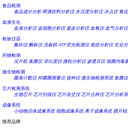
食品检测
食品成分分析
啤酒饮料分析仪
水活度分析仪
冰点仪
氧化
血液生化
血液分析仪
血细胞分析仪
凝血分析仪
血氧仪
血气分析仪
检验仪器
氮吹仪
酶标仪
洗板机
ATP荧光检测仪
免疫分析仪
生化分
药物检测
压片机
集菌仪
溶出度仪
微粒分析仪
渗透压仪
细菌内毒
微生物检测
菌落计数仪
抑菌圈测量仪
接种仪
微生物检测系统
集菌仪
芯片检测系统
生物芯片
芯片扫描仪
芯片杂交仪
芯片点样仪
芯片分析系
成像系统
小动物活体成像系统
细胞成像系统
离子成像系统
膜片钳
推荐品牌