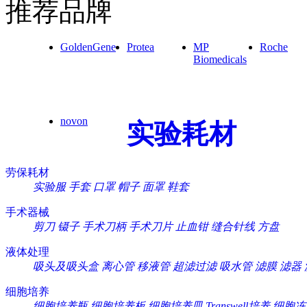
推荐品牌
GoldenGene
Protea
MP
Roche
Biomedicals
novon
实验耗材
劳保耗材
实验服
手套
口罩
帽子
面罩
鞋套
手术器械
剪刀
镊子
手术刀柄
手术刀片
止血钳
缝合针线
方盘
液体处理
吸头及吸头盒
离心管
移液管
超滤过滤
吸水管
滤膜
滤器
细胞培养
细胞培养瓶
细胞培养板
细胞培养皿
Transwell培养
细胞冻