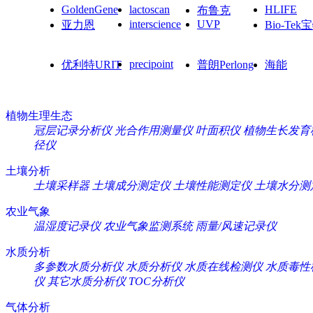
GoldenGene
lactoscan
HLIFE
布鲁克
interscience
UVP
亚力恩
Bio-Tek
precipoint
优利特URIT
普朗Perlong
海能
植物生理生态
冠层记录分析仪
光合作用测量仪
叶面积仪
植物生长发育
径仪
土壤分析
土壤采样器
土壤成分测定仪
土壤性能测定仪
土壤水分测
农业气象
温湿度记录仪
农业气象监测系统
雨量/风速记录仪
水质分析
多参数水质分析仪
水质分析仪
水质在线检测仪
水质毒性
仪
其它水质分析仪
TOC分析仪
气体分析