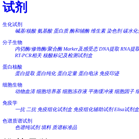
试剂
生化试剂
碱基/核酸
氨基酸
蛋白质
酶和辅酶
维生素
染色剂
碳水化
分子生物
内切酶/修饰酶/聚合酶
Marker及感受态
DNA提取
RNA提
RT-PCR相关
核酸标记及检测试剂盒
蛋白核酸
蛋白提取
蛋白纯化
蛋白定量
蛋白电泳
免疫印迹
细胞生物
动物血清
细胞培养基
细胞冻存液
平衡缓冲液
细胞因子
免疫学
一抗
二抗
免疫组化试剂盒
免疫组化辅助试剂
Elisa试剂盒
色谱质谱试剂
色谱纯试剂
填料
质谱标准品