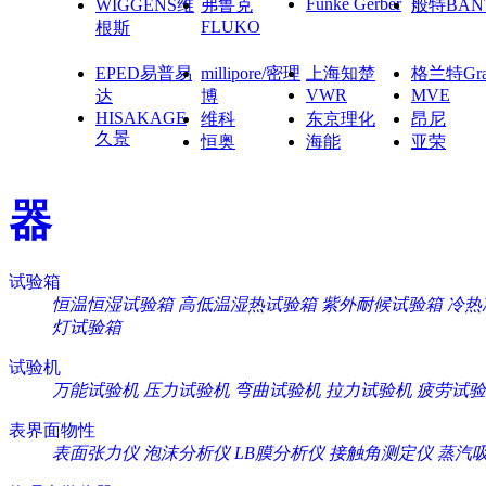
Funke Gerber
WIGGENS维
弗鲁克
般特BAN
FLUKO
根斯
EPED易普易
millipore/密理
上海知楚
格兰特Gra
VWR
MVE
达
博
HISAKAGE
维科
东京理化
昂尼
久景
恒奥
海能
亚荣
器
试验箱
恒温恒湿试验箱
高低温湿热试验箱
紫外耐候试验箱
冷热
灯试验箱
试验机
万能试验机
压力试验机
弯曲试验机
拉力试验机
疲劳试验
表界面物性
表面张力仪
泡沫分析仪
LB膜分析仪
接触角测定仪
蒸汽