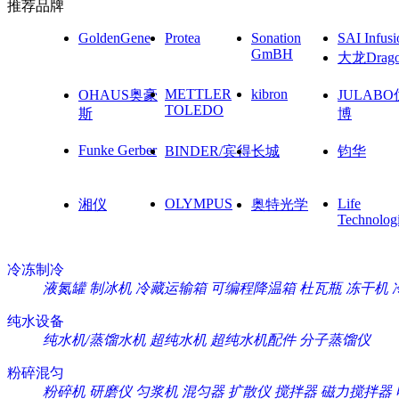
推荐品牌
GoldenGene
Protea
Sonation
SAI Infusi
GmBH
大龙Drag
METTLER
kibron
OHAUS奥豪
JULAB
TOLEDO
斯
博
Funke Gerber
BINDER/宾得
长城
钧华
OLYMPUS
Life
湘仪
奥特光学
Technolog
冷冻制冷
液氮罐
制冰机
冷藏运输箱
可编程降温箱
杜瓦瓶
冻干机
纯水设备
纯水机/蒸馏水机
超纯水机
超纯水机配件
分子蒸馏仪
粉碎混匀
粉碎机
研磨仪
匀浆机
混匀器
扩散仪
搅拌器
磁力搅拌器