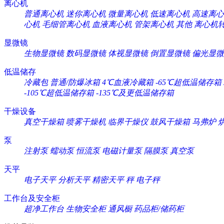
离心机
普通离心机
迷你离心机
微量离心机
低速离心机
高速离心
心机
毛细管离心机
血液离心机
管架离心机
其他
离心机
显微镜
生物显微镜
数码显微镜
体视显微镜
倒置显微镜
偏光显微
低温储存
冷藏包
普通/防爆冰箱
4℃血液冷藏箱
-65℃超低温储存箱
-105℃超低温储存箱
-135℃及更低温储存箱
干燥设备
真空干燥箱
喷雾干燥机
临界干燥仪
鼓风干燥箱
马弗炉
泵
注射泵
蠕动泵
恒流泵
电磁计量泵
隔膜泵
真空泵
天平
电子天平
分析天平
精密天平
秤
电子秤
工作台及安全柜
超净工作台
生物安全柜
通风橱
药品柜/储药柜