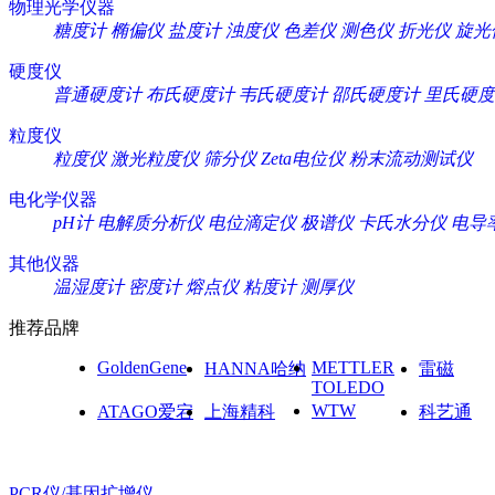
物理光学仪器
糖度计
椭偏仪
盐度计
浊度仪
色差仪
测色仪
折光仪
旋光
硬度仪
普通硬度计
布氏硬度计
韦氏硬度计
邵氏硬度计
里氏硬度
粒度仪
粒度仪
激光粒度仪
筛分仪
Zeta电位仪
粉末流动测试仪
电化学仪器
pH计
电解质分析仪
电位滴定仪
极谱仪
卡氏水分仪
电导
其他仪器
温湿度计
密度计
熔点仪
粘度计
测厚仪
推荐品牌
GoldenGene
METTLER
HANNA哈纳
雷磁
TOLEDO
WTW
ATAGO爱宕
上海精科
科艺通
PCR仪/基因扩增仪