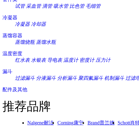
试管
采血管
滴管
吸水管
比色管
毛细管
冷凝器
冷凝器
冷却器
蒸馏容器
蒸馏烧瓶
蒸馏水瓶
温度密度
红水表
水银表
导电表
温度计
密度计
压力计
漏斗
过滤漏斗
分液漏斗
分析漏斗
聚四氟漏斗
机制漏斗
过滤
配件及其他
推荐品牌
Nalgene耐洁
Corning康宁
Brand普兰德
Schott肖