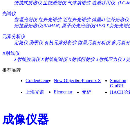
便携式质谱仪
生物质谱仪
气体质谱仪
液质联用仪（LC-M
光谱仪
普通光谱仪
红外光谱仪
近红外光谱仪
傅里叶红外光谱仪
光拉曼光谱仪(RAMAN)
原子荧光光谱仪(AFS)
X荧光光谱仪
元素分析仪
定氮仪
测汞仪
有机元素分析仪
微量元素分析仪
多元素分
X射线仪
X射线波谱仪
X射线能谱仪
X射线衍射仪
X射线应力仪
X
推荐品牌
GoldenGene
New Objective
Phoenix S
Sonation
GmBH
Elementar
上海光谱
元析
HACH哈
成像仪器