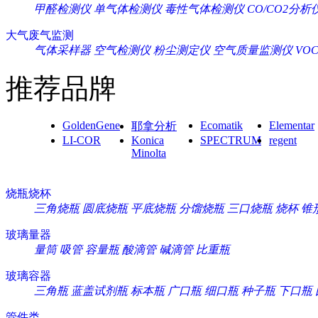
甲醛检测仪
单气体检测仪
毒性气体检测仪
CO/CO2分析
大气废气监测
气体采样器
空气检测仪
粉尘测定仪
空气质量监测仪
VO
推荐品牌
GoldenGene
Ecomatik
Elementar
耶拿分析
LI-COR
Konica
SPECTRUM
regent
Minolta
烧瓶烧杯
三角烧瓶
圆底烧瓶
平底烧瓶
分馏烧瓶
三口烧瓶
烧杯
锥
玻璃量器
量筒
吸管
容量瓶
酸滴管
碱滴管
比重瓶
玻璃容器
三角瓶
蓝盖试剂瓶
标本瓶
广口瓶
细口瓶
种子瓶
下口瓶
管件类