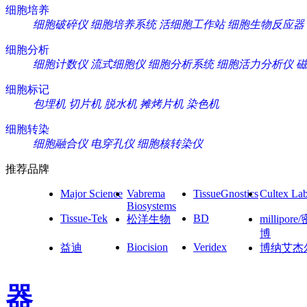
细胞培养
细胞破碎仪
细胞培养系统
活细胞工作站
细胞生物反应器
细胞分析
细胞计数仪
流式细胞仪
细胞分析系统
细胞活力分析仪
磁
细胞标记
包埋机
切片机
脱水机
摊烤片机
染色机
细胞转染
细胞融合仪
电穿孔仪
细胞核转染仪
推荐品牌
Major Science
Vabrema
TissueGnostics
Cultex La
Biosystems
Tissue-Tek
BD
松洋生物
millipore
博
Biocision
Veridex
益迪
博纳艾杰
器