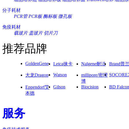
分子耗材
PCR管
PCR板
酶标板
微孔板
免疫耗材
载玻片
盖玻片
切片刀
推荐品牌
GoldenGene
Leica徕卡
Nalgene耐洁
Brand普
Watson
SOCORE
大龙Dragon
millipore/密理
博
Gilson
Biocision
BD Falco
Eppendorf艾
本德
服务