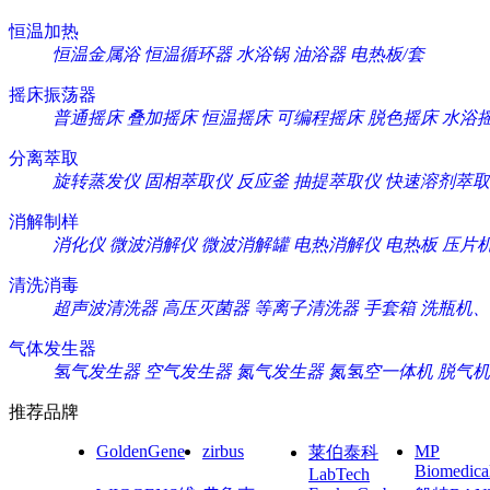
恒温加热
恒温金属浴
恒温循环器
水浴锅
油浴器
电热板/套
摇床振荡器
普通摇床
叠加摇床
恒温摇床
可编程摇床
脱色摇床
水浴
分离萃取
旋转蒸发仪
固相萃取仪
反应釜
抽提萃取仪
快速溶剂萃取
消解制样
消化仪
微波消解仪
微波消解罐
电热消解仪
电热板
压片
清洗消毒
超声波清洗器
高压灭菌器
等离子清洗器
手套箱
洗瓶机、
气体发生器
氢气发生器
空气发生器
氮气发生器
氮氢空一体机
脱气机
推荐品牌
GoldenGene
zirbus
MP
莱伯泰科
Biomedica
LabTech