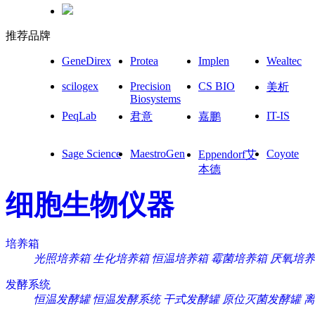
推荐品牌
GeneDirex
Protea
Implen
Wealtec
scilogex
Precision
CS BIO
美析
Biosystems
PeqLab
IT-IS
君意
嘉鹏
Sage Science
MaestroGen
Coyote
Eppendorf艾
本德
细胞生物仪器
培养箱
光照培养箱
生化培养箱
恒温培养箱
霉菌培养箱
厌氧培养
发酵系统
恒温发酵罐
恒温发酵系统
干式发酵罐
原位灭菌发酵罐
离