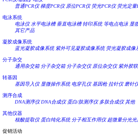
普通PCR仪
梯度PCR仪
原位PCR仪
荧光PCR仪
荧光定量
电泳系统
电泳仪
水平电泳槽
垂直电泳槽
转印系统
等电点电泳
显
其它产品
凝胶成像系统
蓝光凝胶成像系统
紫外可见凝胶成像系统
荧光凝胶成像
分子杂交
通用杂交箱
分子杂交箱
分子杂交仪
原位杂交仪
紫外胶联
转基因
基因导入仪
显微操作系统
电穿孔仪
基因枪
拉针仪
磨针
测序合成
DNA测序仪
DNA合成仪
蛋白/肽测序仪
多肽合成仪
其他
其他仪器
核酸提取仪
蛋白纯化系统
分子相互作用仪
超微量分光光
促销活动