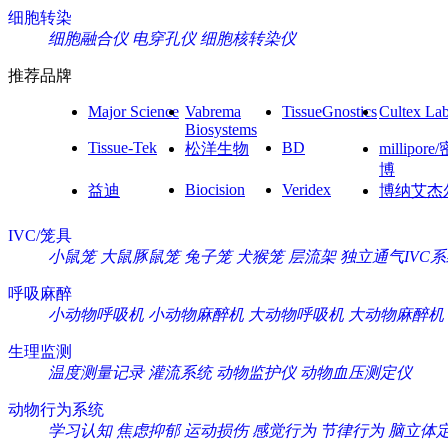
细胞转染
细胞融合仪
电穿孔仪
细胞核转染仪
推荐品牌
Major Science
Vabrema
TissueGnostics
Cultex La
Biosystems
Tissue-Tek
BD
松洋生物
millipore
博
Biocision
Veridex
益迪
博纳艾杰
IVC/笼具
小鼠笼
大鼠豚鼠笼
兔子笼
犬猴笼
层流架
独立通气IVC
呼吸麻醉
小动物呼吸机
小动物麻醉机
大动物呼吸机
大动物麻醉机
生理监测
温度测量记录
灌流系统
动物监护仪
动物血压测定仪
动物行为系统
学习认知
焦虑抑郁
运动损伤
感觉行为
节律行为
脑立体