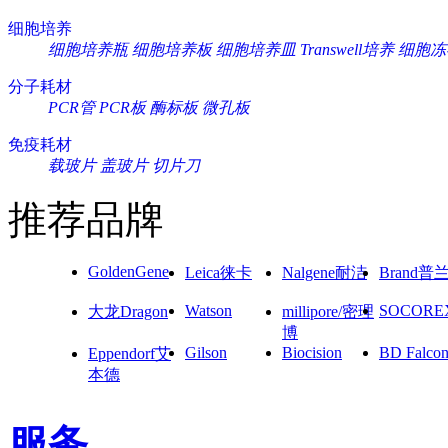
细胞培养
细胞培养瓶
细胞培养板
细胞培养皿
Transwell培养
细胞冻
分子耗材
PCR管
PCR板
酶标板
微孔板
免疫耗材
载玻片
盖玻片
切片刀
推荐品牌
GoldenGene
Leica徕卡
Nalgene耐洁
Brand普
Watson
SOCORE
大龙Dragon
millipore/密理
博
Gilson
Biocision
BD Falco
Eppendorf艾
本德
服务