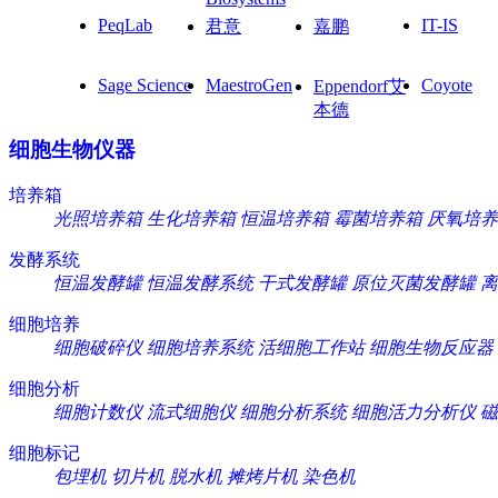
PeqLab
IT-IS
君意
嘉鹏
Sage Science
MaestroGen
Coyote
Eppendorf艾
本德
细胞生物仪器
培养箱
光照培养箱
生化培养箱
恒温培养箱
霉菌培养箱
厌氧培养
发酵系统
恒温发酵罐
恒温发酵系统
干式发酵罐
原位灭菌发酵罐
离
细胞培养
细胞破碎仪
细胞培养系统
活细胞工作站
细胞生物反应器
细胞分析
细胞计数仪
流式细胞仪
细胞分析系统
细胞活力分析仪
磁
细胞标记
包埋机
切片机
脱水机
摊烤片机
染色机