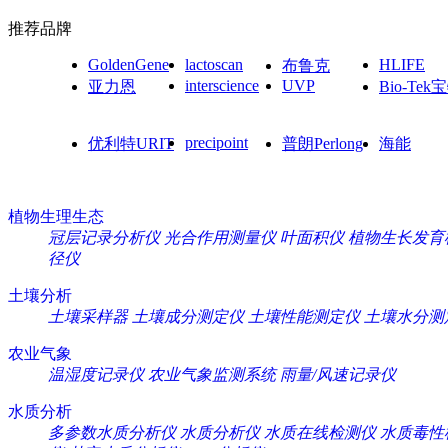
推荐品牌
GoldenGene
lactoscan
HLIFE
布鲁克
interscience
UVP
亚力恩
Bio-Tek
precipoint
优利特URIT
普朗Perlong
海能
植物生理生态
冠层记录分析仪
光合作用测量仪
叶面积仪
植物生长发育
径仪
土壤分析
土壤采样器
土壤成分测定仪
土壤性能测定仪
土壤水分测
农业气象
温湿度记录仪
农业气象监测系统
雨量/风速记录仪
水质分析
多参数水质分析仪
水质分析仪
水质在线检测仪
水质毒性