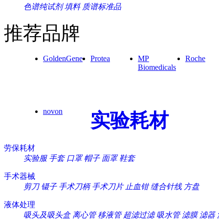
色谱纯试剂
填料
质谱标准品
推荐品牌
GoldenGene
Protea
MP
Roche
Biomedicals
novon
实验耗材
劳保耗材
实验服
手套
口罩
帽子
面罩
鞋套
手术器械
剪刀
镊子
手术刀柄
手术刀片
止血钳
缝合针线
方盘
液体处理
吸头及吸头盒
离心管
移液管
超滤过滤
吸水管
滤膜
滤器