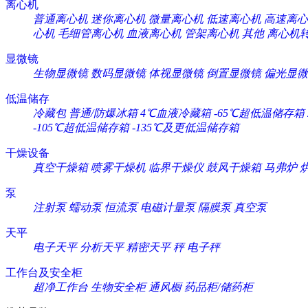
离心机
普通离心机
迷你离心机
微量离心机
低速离心机
高速离心
心机
毛细管离心机
血液离心机
管架离心机
其他
离心机
显微镜
生物显微镜
数码显微镜
体视显微镜
倒置显微镜
偏光显微
低温储存
冷藏包
普通/防爆冰箱
4℃血液冷藏箱
-65℃超低温储存箱
-105℃超低温储存箱
-135℃及更低温储存箱
干燥设备
真空干燥箱
喷雾干燥机
临界干燥仪
鼓风干燥箱
马弗炉
泵
注射泵
蠕动泵
恒流泵
电磁计量泵
隔膜泵
真空泵
天平
电子天平
分析天平
精密天平
秤
电子秤
工作台及安全柜
超净工作台
生物安全柜
通风橱
药品柜/储药柜