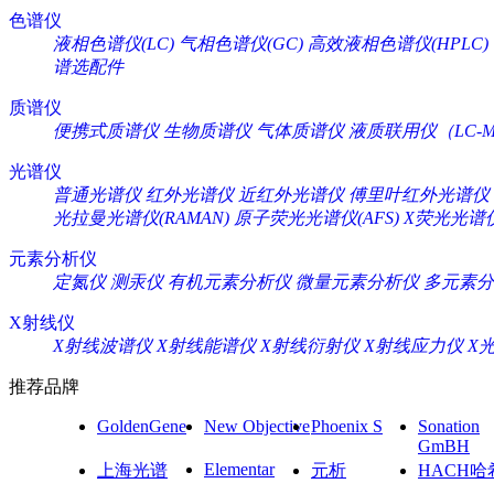
色谱仪
液相色谱仪(LC)
气相色谱仪(GC)
高效液相色谱仪(HPLC)
谱选配件
质谱仪
便携式质谱仪
生物质谱仪
气体质谱仪
液质联用仪（LC-M
光谱仪
普通光谱仪
红外光谱仪
近红外光谱仪
傅里叶红外光谱仪
光拉曼光谱仪(RAMAN)
原子荧光光谱仪(AFS)
X荧光光谱仪
元素分析仪
定氮仪
测汞仪
有机元素分析仪
微量元素分析仪
多元素分
X射线仪
X射线波谱仪
X射线能谱仪
X射线衍射仪
X射线应力仪
X
推荐品牌
GoldenGene
New Objective
Phoenix S
Sonation
GmBH
Elementar
上海光谱
元析
HACH哈