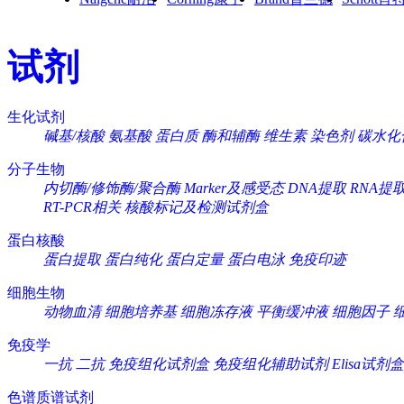
试剂
生化试剂
碱基/核酸
氨基酸
蛋白质
酶和辅酶
维生素
染色剂
碳水化
分子生物
内切酶/修饰酶/聚合酶
Marker及感受态
DNA提取
RNA提
RT-PCR相关
核酸标记及检测试剂盒
蛋白核酸
蛋白提取
蛋白纯化
蛋白定量
蛋白电泳
免疫印迹
细胞生物
动物血清
细胞培养基
细胞冻存液
平衡缓冲液
细胞因子
免疫学
一抗
二抗
免疫组化试剂盒
免疫组化辅助试剂
Elisa试剂盒
色谱质谱试剂