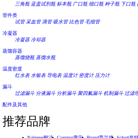
三角瓶
蓝盖试剂瓶
标本瓶
广口瓶
细口瓶
种子瓶
下口瓶
管件类
试管
采血管
滴管
吸水管
比色管
毛细管
冷凝器
冷凝器
冷却器
蒸馏容器
蒸馏烧瓶
蒸馏水瓶
温度密度
红水表
水银表
导电表
温度计
密度计
压力计
漏斗
过滤漏斗
分液漏斗
分析漏斗
聚四氟漏斗
机制漏斗
过滤
配件及其他
推荐品牌
Nalgene耐洁
Corning康宁
Brand普兰德
Schott肖