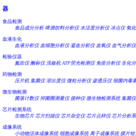
器
食品检测
食品成分分析
啤酒饮料分析仪
水活度分析仪
冰点仪
氧化
血液生化
血液分析仪
血细胞分析仪
凝血分析仪
血氧仪
血气分析仪
检验仪器
氮吹仪
酶标仪
洗板机
ATP荧光检测仪
免疫分析仪
生化分
药物检测
压片机
集菌仪
溶出度仪
微粒分析仪
渗透压仪
细菌内毒
微生物检测
菌落计数仪
抑菌圈测量仪
接种仪
微生物检测系统
集菌仪
芯片检测系统
生物芯片
芯片扫描仪
芯片杂交仪
芯片点样仪
芯片分析系
成像系统
小动物活体成像系统
细胞成像系统
离子成像系统
膜片钳