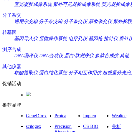
蓝光凝胶成像系统
紫外可见凝胶成像系统
荧光凝胶成像
分子杂交
通用杂交箱
分子杂交箱
分子杂交仪
原位杂交仪
紫外胶联
转基因
基因导入仪
显微操作系统
电穿孔仪
基因枪
拉针仪
磨针
测序合成
DNA测序仪
DNA合成仪
蛋白/肽测序仪
多肽合成仪
其他
其他仪器
核酸提取仪
蛋白纯化系统
分子相互作用仪
超微量分光光
促销活动
推荐品牌
GeneDirex
Protea
Implen
Wealtec
scilogex
Precision
CS BIO
美析
Biosystems