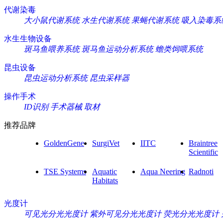
代谢染毒
大小鼠代谢系统
水生代谢系统
果蝇代谢系统
吸入染毒系
水生生物设备
斑马鱼喂养系统
斑马鱼运动分析系统
蟾类饲喂系统
昆虫设备
昆虫运动分析系统
昆虫采样器
操作手术
ID识别
手术器械
取材
推荐品牌
GoldenGene
SurgiVet
IITC
Braintree
Scientific
TSE Systems
Aquatic
Aqua Neering
Radnoti
Habitats
光度计
可见光分光光度计
紫外可见分光光度计
荧光分光光度计