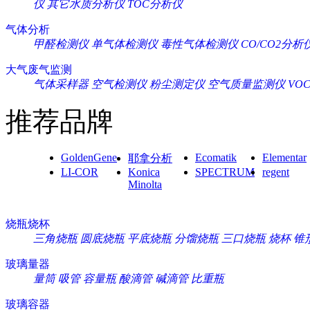
仪
其它水质分析仪
TOC分析仪
气体分析
甲醛检测仪
单气体检测仪
毒性气体检测仪
CO/CO2分析
大气废气监测
气体采样器
空气检测仪
粉尘测定仪
空气质量监测仪
VO
推荐品牌
GoldenGene
Ecomatik
Elementar
耶拿分析
LI-COR
Konica
SPECTRUM
regent
Minolta
烧瓶烧杯
三角烧瓶
圆底烧瓶
平底烧瓶
分馏烧瓶
三口烧瓶
烧杯
锥
玻璃量器
量筒
吸管
容量瓶
酸滴管
碱滴管
比重瓶
玻璃容器