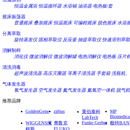
恒温金属浴
恒温循环器
水浴锅
油浴器
电热板/套
摇床振荡器
普通摇床
叠加摇床
恒温摇床
可编程摇床
脱色摇床
水浴
分离萃取
旋转蒸发仪
固相萃取仪
反应釜
抽提萃取仪
快速溶剂萃取
消解制样
消化仪
微波消解仪
微波消解罐
电热消解仪
电热板
压片
清洗消毒
超声波清洗器
高压灭菌器
等离子清洗器
手套箱
洗瓶机、
气体发生器
氢气发生器
空气发生器
氮气发生器
氮氢空一体机
脱气机
推荐品牌
GoldenGene
zirbus
MP
莱伯泰科
Biomedica
LabTech
Funke Gerber
WIGGENS维
弗鲁克
般特BAN
FLUKO
根斯