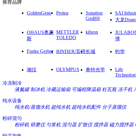
推荐品牌
GoldenGene
Protea
Sonation
SAI Infusi
GmBH
大龙Drag
METTLER
kibron
OHAUS奥豪
JULAB
TOLEDO
斯
博
Funke Gerber
BINDER/宾得
长城
钧华
OLYMPUS
Life
湘仪
奥特光学
Technolog
冷冻制冷
液氮罐
制冰机
冷藏运输箱
可编程降温箱
杜瓦瓶
冻干机
纯水设备
纯水机/蒸馏水机
超纯水机
超纯水机配件
分子蒸馏仪
粉碎混匀
粉碎机
研磨仪
匀浆机
混匀器
扩散仪
搅拌器
磁力搅拌器
恒温加热