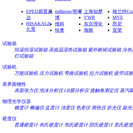
EPED易普易
millipore/密理
上海知楚
格兰特Gra
VWR
MVE
达
博
HISAKAGE
维科
东京理化
昂尼
久景
恒奥
海能
亚荣
试验箱
恒温恒湿试验箱
高低温湿热试验箱
紫外耐候试验箱
冷热
灯试验箱
试验机
万能试验机
压力试验机
弯曲试验机
拉力试验机
疲劳试验
表界面物性
表面张力仪
泡沫分析仪
LB膜分析仪
接触角测定仪
蒸汽
物理光学仪器
糖度计
椭偏仪
盐度计
浊度仪
色差仪
测色仪
折光仪
旋光
硬度仪
普通硬度计
布氏硬度计
韦氏硬度计
邵氏硬度计
里氏硬度