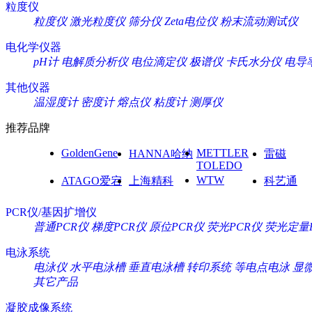
粒度仪
粒度仪
激光粒度仪
筛分仪
Zeta电位仪
粉末流动测试仪
电化学仪器
pH计
电解质分析仪
电位滴定仪
极谱仪
卡氏水分仪
电导
其他仪器
温湿度计
密度计
熔点仪
粘度计
测厚仪
推荐品牌
GoldenGene
METTLER
HANNA哈纳
雷磁
TOLEDO
WTW
ATAGO爱宕
上海精科
科艺通
PCR仪/基因扩增仪
普通PCR仪
梯度PCR仪
原位PCR仪
荧光PCR仪
荧光定量
电泳系统
电泳仪
水平电泳槽
垂直电泳槽
转印系统
等电点电泳
显
其它产品
凝胶成像系统