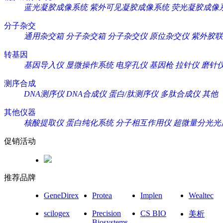
蓝光凝胶成像系统
紫外可见凝胶成像系统
荧光凝胶成像
分子杂交
通用杂交箱
分子杂交箱
分子杂交仪
原位杂交仪
紫外胶联
转基因
基因导入仪
显微操作系统
电穿孔仪
基因枪
拉针仪
磨针
测序合成
DNA测序仪
DNA合成仪
蛋白/肽测序仪
多肽合成仪
其他
其他仪器
核酸提取仪
蛋白纯化系统
分子相互作用仪
超微量分光光
促销活动
推荐品牌
GeneDirex
Protea
Implen
Wealtec
scilogex
Precision
CS BIO
美析
Biosystems