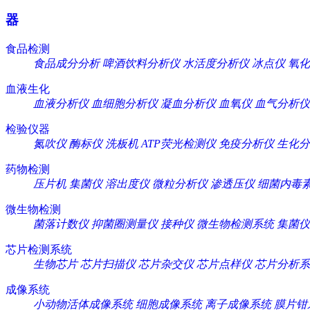
器
食品检测
食品成分分析
啤酒饮料分析仪
水活度分析仪
冰点仪
氧化
血液生化
血液分析仪
血细胞分析仪
凝血分析仪
血氧仪
血气分析仪
检验仪器
氮吹仪
酶标仪
洗板机
ATP荧光检测仪
免疫分析仪
生化分
药物检测
压片机
集菌仪
溶出度仪
微粒分析仪
渗透压仪
细菌内毒
微生物检测
菌落计数仪
抑菌圈测量仪
接种仪
微生物检测系统
集菌仪
芯片检测系统
生物芯片
芯片扫描仪
芯片杂交仪
芯片点样仪
芯片分析系
成像系统
小动物活体成像系统
细胞成像系统
离子成像系统
膜片钳