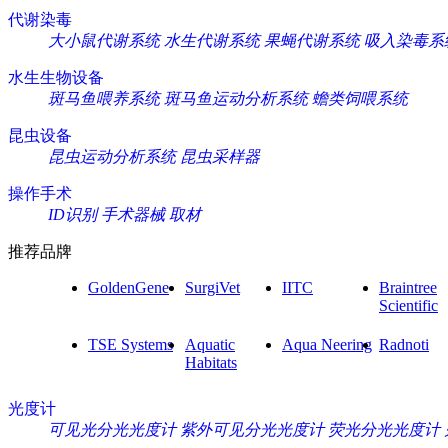
代谢染毒
大小鼠代谢系统
水生代谢系统
果蝇代谢系统
吸入染毒系
水生生物设备
斑马鱼喂养系统
斑马鱼运动分析系统
蟾类饲喂系统
昆虫设备
昆虫运动分析系统
昆虫采样器
操作手术
ID识别
手术器械
取材
推荐品牌
GoldenGene
SurgiVet
IITC
Braintree
Scientific
TSE Systems
Aquatic
Aqua Neering
Radnoti
Habitats
光度计
可见光分光光度计
紫外可见分光光度计
荧光分光光度计