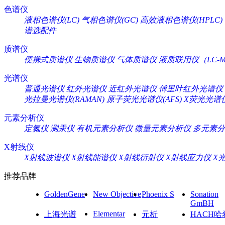
色谱仪
液相色谱仪(LC)
气相色谱仪(GC)
高效液相色谱仪(HPLC)
谱选配件
质谱仪
便携式质谱仪
生物质谱仪
气体质谱仪
液质联用仪（LC-M
光谱仪
普通光谱仪
红外光谱仪
近红外光谱仪
傅里叶红外光谱仪
光拉曼光谱仪(RAMAN)
原子荧光光谱仪(AFS)
X荧光光谱仪
元素分析仪
定氮仪
测汞仪
有机元素分析仪
微量元素分析仪
多元素分
X射线仪
X射线波谱仪
X射线能谱仪
X射线衍射仪
X射线应力仪
X
推荐品牌
GoldenGene
New Objective
Phoenix S
Sonation
GmBH
Elementar
上海光谱
元析
HACH哈