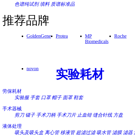
色谱纯试剂
填料
质谱标准品
推荐品牌
GoldenGene
Protea
MP
Roche
Biomedicals
novon
实验耗材
劳保耗材
实验服
手套
口罩
帽子
面罩
鞋套
手术器械
剪刀
镊子
手术刀柄
手术刀片
止血钳
缝合针线
方盘
液体处理
吸头及吸头盒
离心管
移液管
超滤过滤
吸水管
滤膜
滤器