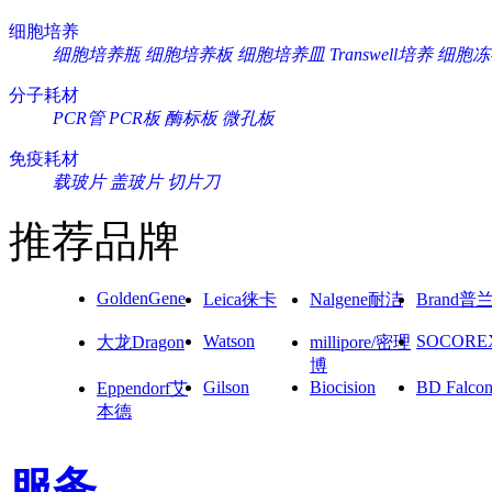
细胞培养
细胞培养瓶
细胞培养板
细胞培养皿
Transwell培养
细胞冻
分子耗材
PCR管
PCR板
酶标板
微孔板
免疫耗材
载玻片
盖玻片
切片刀
推荐品牌
GoldenGene
Leica徕卡
Nalgene耐洁
Brand普
Watson
SOCORE
大龙Dragon
millipore/密理
博
Gilson
Biocision
BD Falco
Eppendorf艾
本德
服务