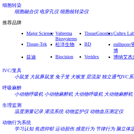
细胞转染
细胞融合仪
电穿孔仪
细胞核转染仪
推荐品牌
Major Science
Vabrema
TissueGnostics
Cultex La
Biosystems
Tissue-Tek
BD
松洋生物
millipore
博
Biocision
Veridex
益迪
博纳艾杰
IVC/笼具
小鼠笼
大鼠豚鼠笼
兔子笼
犬猴笼
层流架
独立通气IVC
呼吸麻醉
小动物呼吸机
小动物麻醉机
大动物呼吸机
大动物麻醉机
生理监测
温度测量记录
灌流系统
动物监护仪
动物血压测定仪
动物行为系统
学习认知
焦虑抑郁
运动损伤
感觉行为
节律行为
脑立体