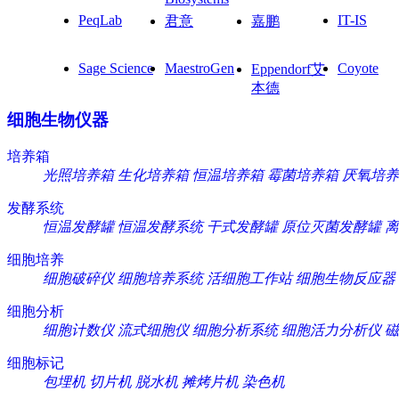
PeqLab
IT-IS
君意
嘉鹏
Sage Science
MaestroGen
Coyote
Eppendorf艾
本德
细胞生物仪器
培养箱
光照培养箱
生化培养箱
恒温培养箱
霉菌培养箱
厌氧培养
发酵系统
恒温发酵罐
恒温发酵系统
干式发酵罐
原位灭菌发酵罐
离
细胞培养
细胞破碎仪
细胞培养系统
活细胞工作站
细胞生物反应器
细胞分析
细胞计数仪
流式细胞仪
细胞分析系统
细胞活力分析仪
磁
细胞标记
包埋机
切片机
脱水机
摊烤片机
染色机