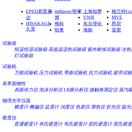
EPED易普易
millipore/密理
上海知楚
格兰特Gra
VWR
MVE
达
博
HISAKAGE
维科
东京理化
昂尼
久景
恒奥
海能
亚荣
试验箱
恒温恒湿试验箱
高低温湿热试验箱
紫外耐候试验箱
冷热
灯试验箱
试验机
万能试验机
压力试验机
弯曲试验机
拉力试验机
疲劳试验
表界面物性
表面张力仪
泡沫分析仪
LB膜分析仪
接触角测定仪
蒸汽
物理光学仪器
糖度计
椭偏仪
盐度计
浊度仪
色差仪
测色仪
折光仪
旋光
硬度仪
普通硬度计
布氏硬度计
韦氏硬度计
邵氏硬度计
里氏硬度