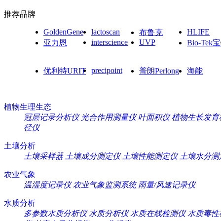
推荐品牌
GoldenGene
lactoscan
HLIFE
布鲁克
interscience
UVP
亚力恩
Bio-Tek
precipoint
优利特URIT
普朗Perlong
海能
植物生理生态
冠层记录分析仪
光合作用测量仪
叶面积仪
植物生长发育
径仪
土壤分析
土壤采样器
土壤成分测定仪
土壤性能测定仪
土壤水分测
农业气象
温湿度记录仪
农业气象监测系统
雨量/风速记录仪
水质分析
多参数水质分析仪
水质分析仪
水质在线检测仪
水质毒性