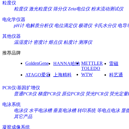
粒度仪
粒度仪
激光粒度仪
筛分仪
Zeta电位仪
粉末流动测试仪
电化学仪器
pH计
电解质分析仪
电位滴定仪
极谱仪
卡氏水分仪
电导
其他仪器
温湿度计
密度计
熔点仪
粘度计
测厚仪
推荐品牌
GoldenGene
METTLER
HANNA哈纳
雷磁
TOLEDO
WTW
ATAGO爱宕
上海精科
科艺通
PCR仪/基因扩增仪
普通PCR仪
梯度PCR仪
原位PCR仪
荧光PCR仪
荧光定量
电泳系统
电泳仪
水平电泳槽
垂直电泳槽
转印系统
等电点电泳
显
其它产品
凝胶成像系统