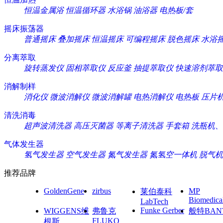
恒温金属浴
恒温循环器
水浴锅
油浴器
电热板/套
摇床振荡器
普通摇床
叠加摇床
恒温摇床
可编程摇床
脱色摇床
水浴
分离萃取
旋转蒸发仪
固相萃取仪
反应釜
抽提萃取仪
快速溶剂萃取
消解制样
消化仪
微波消解仪
微波消解罐
电热消解仪
电热板
压片
清洗消毒
超声波清洗器
高压灭菌器
等离子清洗器
手套箱
洗瓶机、
气体发生器
氢气发生器
空气发生器
氮气发生器
氮氢空一体机
脱气机
推荐品牌
GoldenGene
zirbus
MP
莱伯泰科
Biomedica
LabTech
Funke Gerber
WIGGENS维
弗鲁克
般特BAN
FLUKO
根斯