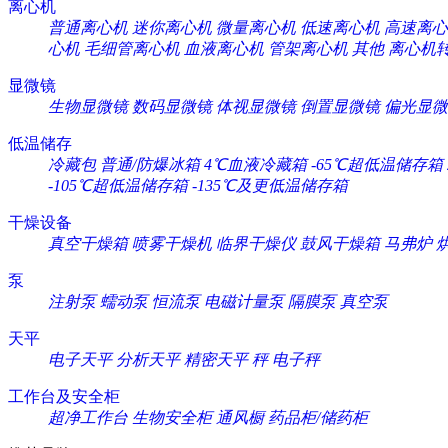
离心机
普通离心机
迷你离心机
微量离心机
低速离心机
高速离心
心机
毛细管离心机
血液离心机
管架离心机
其他
离心机
显微镜
生物显微镜
数码显微镜
体视显微镜
倒置显微镜
偏光显微
低温储存
冷藏包
普通/防爆冰箱
4℃血液冷藏箱
-65℃超低温储存箱
-105℃超低温储存箱
-135℃及更低温储存箱
干燥设备
真空干燥箱
喷雾干燥机
临界干燥仪
鼓风干燥箱
马弗炉
泵
注射泵
蠕动泵
恒流泵
电磁计量泵
隔膜泵
真空泵
天平
电子天平
分析天平
精密天平
秤
电子秤
工作台及安全柜
超净工作台
生物安全柜
通风橱
药品柜/储药柜