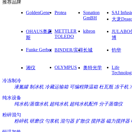
推荐品牌
GoldenGene
Protea
Sonation
SAI Infusi
GmBH
大龙Drag
METTLER
kibron
OHAUS奥豪
JULAB
TOLEDO
斯
博
Funke Gerber
BINDER/宾得
长城
钧华
OLYMPUS
Life
湘仪
奥特光学
Technolog
冷冻制冷
液氮罐
制冰机
冷藏运输箱
可编程降温箱
杜瓦瓶
冻干机
纯水设备
纯水机/蒸馏水机
超纯水机
超纯水机配件
分子蒸馏仪
粉碎混匀
粉碎机
研磨仪
匀浆机
混匀器
扩散仪
搅拌器
磁力搅拌器
恒温加热