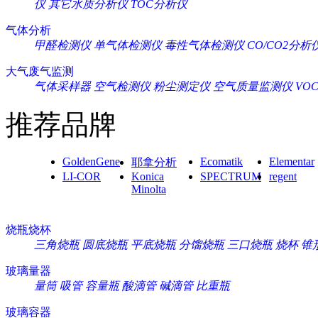
仪
其它水质分析仪
TOC分析仪
气体分析
甲醛检测仪
单气体检测仪
毒性气体检测仪
CO/CO2分析
大气废气监测
气体采样器
空气检测仪
粉尘测定仪
空气质量监测仪
VO
推荐品牌
GoldenGene
Ecomatik
Elementar
耶拿分析
LI-COR
Konica
SPECTRUM
regent
Minolta
烧瓶烧杯
三角烧瓶
圆底烧瓶
平底烧瓶
分馏烧瓶
三口烧瓶
烧杯
锥
玻璃量器
量筒
吸管
容量瓶
酸滴管
碱滴管
比重瓶
玻璃容器