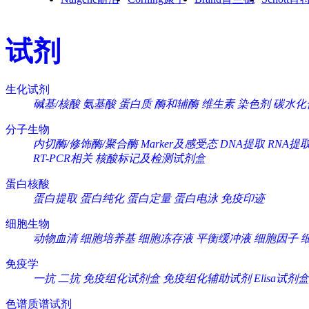
试剂
生化试剂
碱基/核酸
氨基酸
蛋白质
酶和辅酶
维生素
染色剂
碳水化
分子生物
内切酶/修饰酶/聚合酶
Marker及感受态
DNA提取
RNA提
RT-PCR相关
核酸标记及检测试剂盒
蛋白核酸
蛋白提取
蛋白纯化
蛋白定量
蛋白电泳
免疫印迹
细胞生物
动物血清
细胞培养基
细胞冻存液
平衡缓冲液
细胞因子
免疫学
一抗
二抗
免疫组化试剂盒
免疫组化辅助试剂
Elisa试剂盒
色谱质谱试剂