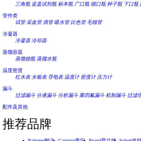
三角瓶
蓝盖试剂瓶
标本瓶
广口瓶
细口瓶
种子瓶
下口瓶
管件类
试管
采血管
滴管
吸水管
比色管
毛细管
冷凝器
冷凝器
冷却器
蒸馏容器
蒸馏烧瓶
蒸馏水瓶
温度密度
红水表
水银表
导电表
温度计
密度计
压力计
漏斗
过滤漏斗
分液漏斗
分析漏斗
聚四氟漏斗
机制漏斗
过滤
配件及其他
推荐品牌
Nalgene耐洁
Corning康宁
Brand普兰德
Schott肖