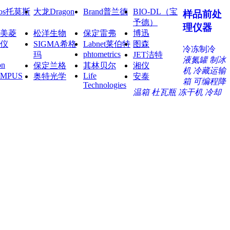
mos托莫斯
大龙Dragon
Brand普兰德
BIO-DL（宝
样品前处
予德）
理仪器
美菱
松洋生物
保定雷弗
博迅
仪
SIGMA希格
Labnet莱伯特
图森
冷冻制冷
phtometrics
玛
JET洁特
液氮罐
制冰
on
保定兰格
其林贝尔
湘仪
机
冷藏运输
YMPUS
Life
奥特光学
安泰
箱
可编程降
Technologies
温箱
杜瓦瓶
冻干机
冷却