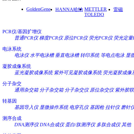
GoldenGene
METTLER
HANNA哈纳
雷磁
TOLEDO
PCR仪/基因扩增仪
普通PCR仪
梯度PCR仪
原位PCR仪
荧光PCR仪
荧光定量
电泳系统
电泳仪
水平电泳槽
垂直电泳槽
转印系统
等电点电泳
显
凝胶成像系统
蓝光凝胶成像系统
紫外可见凝胶成像系统
荧光凝胶成像
分子杂交
通用杂交箱
分子杂交箱
分子杂交仪
原位杂交仪
紫外胶联
转基因
基因导入仪
显微操作系统
电穿孔仪
基因枪
拉针仪
磨针
测序合成
DNA测序仪
DNA合成仪
蛋白/肽测序仪
多肽合成仪
其他