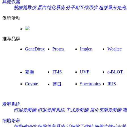
其他仪器
核酸提取仪
蛋白纯化系统
分子相互作用仪
超微量分光光
促销活动
推荐品牌
GeneDirex
Protea
Implen
Wealtec
IT-IS
UVP
e-BLOT
嘉鹏
Coyote
Spectronics
IRIS
博日
发酵系统
恒温发酵罐
恒温发酵系统
干式发酵罐
原位灭菌发酵罐
离
细胞培养
细胞破碎仪
细胞培养系统
活细胞工作站
细胞生物反应器