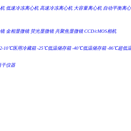
机
低速冷冻离心机
高速冷冻离心机
大容量离心机
自动平衡离心
镜
金相显微镜
荧光显微镜
共聚焦显微镜
CCD/cMOS相机
2-10℃医用冷藏箱
-25℃低温储存箱
-40℃低温储存箱
-86℃超低
烘干仪器