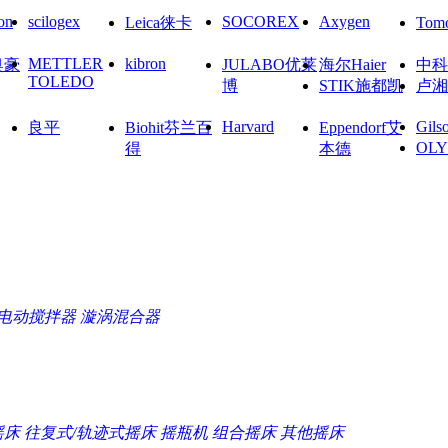
on
scilogex
SOCOREX
Axygen
Leica徕卡
To
METTLER
kibron
奥豪
JULABO优莱
海尔Haier
中科
TOLEDO
博
STIK施都凯
卢湘
Harvard
Gils
良平
Biohit芬兰百
Eppendorf艾
OL
得
本德
电动搅拌器
漩涡混合器
摇床
往复式/轨迹式摇床
摇瓶机
组合摇床
其他摇床