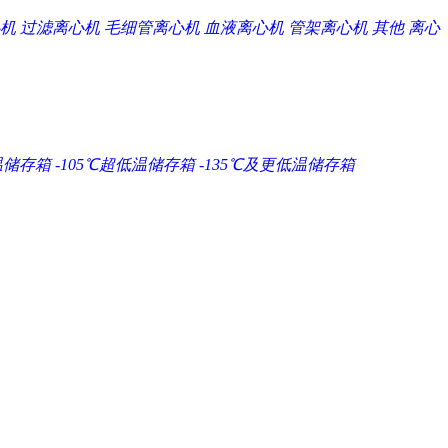
机
过滤离心机
毛细管离心机
血液离心机
管架离心机
其他
离心
温储存箱
-105℃超低温储存箱
-135℃及更低温储存箱