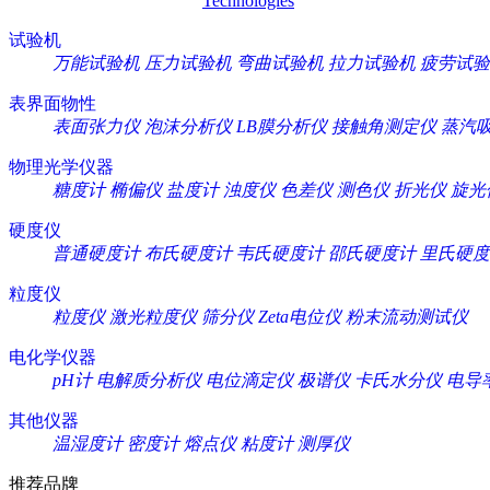
Technologies
试验机
万能试验机
压力试验机
弯曲试验机
拉力试验机
疲劳试验
表界面物性
表面张力仪
泡沫分析仪
LB膜分析仪
接触角测定仪
蒸汽
物理光学仪器
糖度计
椭偏仪
盐度计
浊度仪
色差仪
测色仪
折光仪
旋光
硬度仪
普通硬度计
布氏硬度计
韦氏硬度计
邵氏硬度计
里氏硬度
粒度仪
粒度仪
激光粒度仪
筛分仪
Zeta电位仪
粉末流动测试仪
电化学仪器
pH计
电解质分析仪
电位滴定仪
极谱仪
卡氏水分仪
电导
其他仪器
温湿度计
密度计
熔点仪
粘度计
测厚仪
推荐品牌