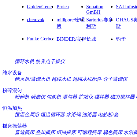
GoldenGene
Protea
Sonation
SAI Infusi
GmBH
chemvak
millipore/密理
Sartorius赛多
OHAUS
博
利斯
斯
Funke Gerber
BINDER/宾得
长城
钧华
循环水机
临界点干燥仪
纯水设备
纯水机/蒸馏水机
超纯水机
超纯水机配件
分子蒸馏仪
粉碎混匀
粉碎机
研磨仪
匀浆机
混匀器
扩散仪
搅拌器
磁力搅拌器
恒温加热
恒温金属浴
恒温循环器
水浴锅
油浴器
电热板/套
摇床振荡器
普通摇床
叠加摇床
恒温摇床
可编程摇床
脱色摇床
水浴