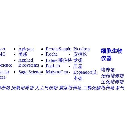
ort
Aplegen
ProteinSimple
Picodrop
细胞生物
BIO
Roche
美析
安捷伦
仪器
Applied
Labnet莱伯特
龙扬
Science
Biosystems
PeqLab
君意
培养箱
cular
Sage Science
MaestroGen
Eppendorf艾
光照培养箱
ces
本德
生化培养箱
培养箱
厌氧培养箱
人工气候箱
震荡培养箱
二氧化碳培养箱
多气