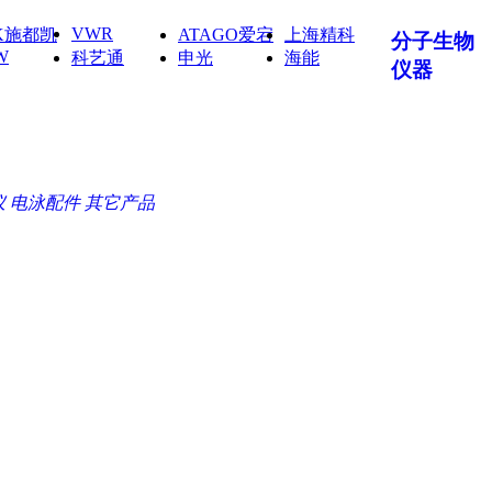
VWR
IK施都凯
ATAGO爱宕
上海精科
分子生物
W
科艺通
申光
海能
仪器
仪
电泳配件
其它产品