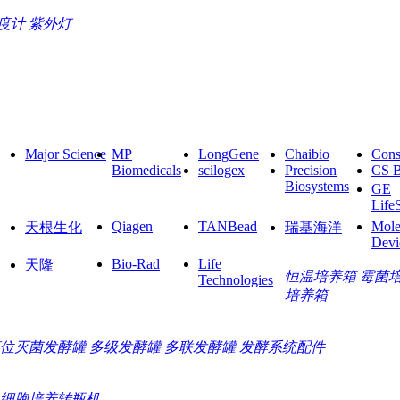
度计
紫外灯
Major Science
MP
LongGene
Chaibio
Cons
Biomedicals
scilogex
Precision
CS 
Biosystems
GE
Life
Qiagen
TANBead
Mole
天根生化
瑞基海洋
Devi
Bio-Rad
Life
天隆
恒温培养箱
霉菌
Technologies
培养箱
位灭菌发酵罐
多级发酵罐
多联发酵罐
发酵系统配件
细胞培养转瓶机