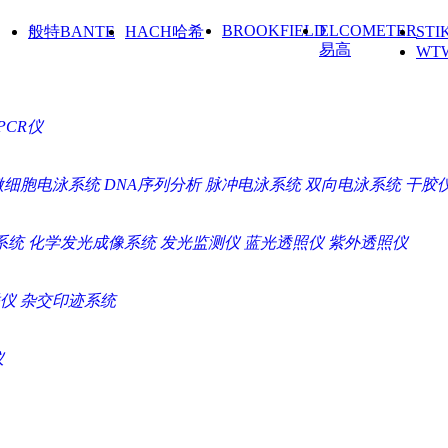
BROOKFIELD
ELCOMETER
般特BANTE
HACH哈希
ST
易高
WT
PCR仪
微细胞电泳系统
DNA序列分析
脉冲电泳系统
双向电泳系统
干胶
系统
化学发光成像系统
发光监测仪
蓝光透照仪
紫外透照仪
仪
杂交印迹系统
仪