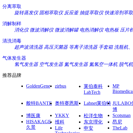
分离萃取
旋转蒸发仪
固相萃取仪
反应釜
抽提萃取仪
快速溶剂萃取
消解制样
消化仪
微波消解仪
微波消解罐
电热消解仪
电热板
压片
清洗消毒
超声波清洗器
高压灭菌器
等离子清洗器
手套箱
洗瓶机、
气体发生器
氢气发生器
空气发生器
氮气发生器
氮氢空一体机
脱气机
推荐品牌
GoldenGene
zirbus
MP
莱伯泰科
Biomedica
LabTech
般特BANTE
奥特赛恩斯
Labnet莱伯特
JULAB
博
YKKY
Scotsman
博医康
松洋生物
HISAKAGE
维科
东京理化
昂尼
久景
Life
TheLab
申安