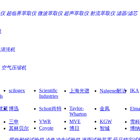
仪
超临界萃取仪
微波萃取仪
超声萃取仪
射流萃取仪
滤器/滤芯
机
清洗机
空气压缩机
scilogex
Scientific
IKA
上海光谱
Nalgene耐洁
ls
Industries
Taylor-
O优莱
博迅
Schott肖特
金凤
El
Wharton
VWR
MVE
KGW
三申
雪科
Coyote
其林贝尔
博日
智城
博纳
紫外耐候试验箱
冷热冲击试验箱
淋雨试验装置
药品稳定试