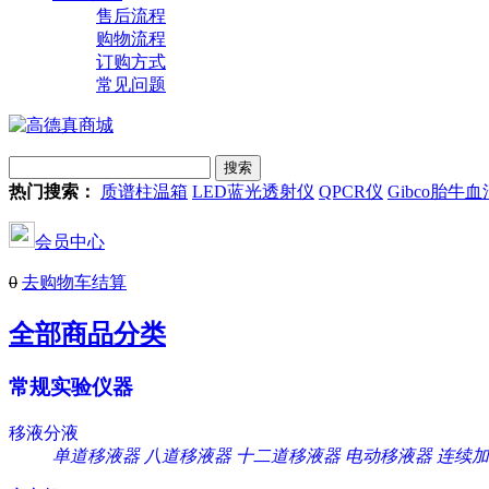
售后流程
购物流程
订购方式
常见问题
热门搜索：
质谱柱温箱
LED蓝光透射仪
QPCR仪
Gibco胎牛血
会员中心
0
去购物车结算
全部商品分类
常规实验仪器
移液分液
单道移液器
八道移液器
十二道移液器
电动移液器
连续加