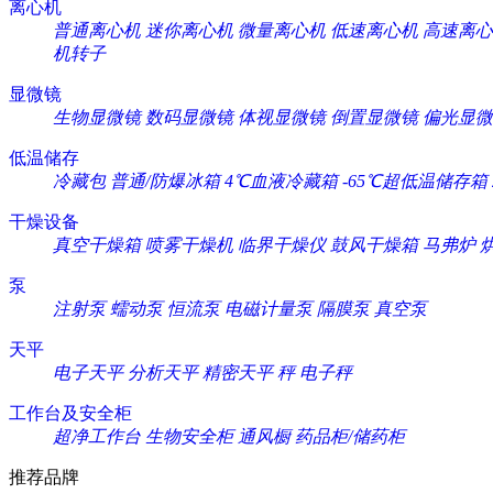
离心机
普通离心机
迷你离心机
微量离心机
低速离心机
高速离心
机转子
显微镜
生物显微镜
数码显微镜
体视显微镜
倒置显微镜
偏光显微
低温储存
冷藏包
普通/防爆冰箱
4℃血液冷藏箱
-65℃超低温储存箱
干燥设备
真空干燥箱
喷雾干燥机
临界干燥仪
鼓风干燥箱
马弗炉
泵
注射泵
蠕动泵
恒流泵
电磁计量泵
隔膜泵
真空泵
天平
电子天平
分析天平
精密天平
秤
电子秤
工作台及安全柜
超净工作台
生物安全柜
通风橱
药品柜/储药柜
推荐品牌