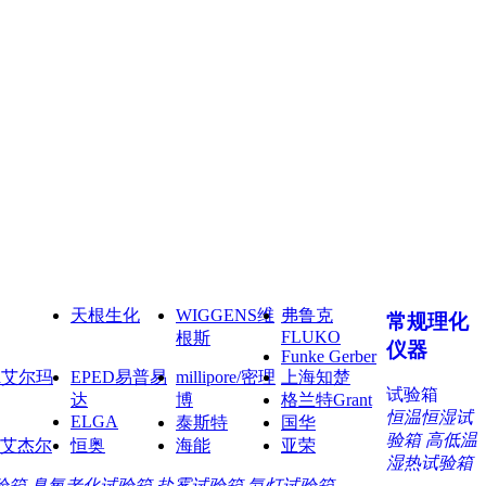
天根生化
WIGGENS维
弗鲁克
常规理化
FLUKO
根斯
仪器
Funke Gerber
ma艾尔玛
EPED易普易
millipore/密理
上海知楚
试验箱
达
博
格兰特Grant
恒温恒湿试
ELGA
泰斯特
国华
验箱
高低温
艾杰尔
恒奥
海能
亚荣
湿热试验箱
验箱
臭氧老化试验箱
盐雾试验箱
氙灯试验箱