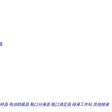
清
样器
电动助吸器
瓶口分液器
瓶口滴定器
移液工作站
其他移液