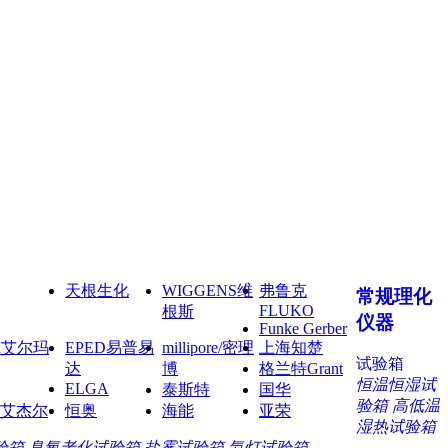
天根生化
WIGGENS维
弗鲁克
常规理化
FLUKO
根斯
仪器
Funke Gerber
ma艾尔玛
EPED易普易
millipore/密理
上海知楚
试验箱
达
博
格兰特Grant
恒温恒湿试
ELGA
泰斯特
国华
验箱
高低温
艾杰尔
恒奥
海能
亚荣
湿热试验箱
验箱
臭氧老化试验箱
盐雾试验箱
氙灯试验箱