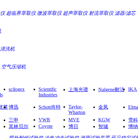
仪
超临界萃取仪
微波萃取仪
超声萃取仪
射流萃取仪
滤器/滤芯
机
清洗机
空气压缩机
scilogex
Scientific
IKA
上海光谱
Nalgene耐洁
ls
Industries
Taylor-
O优莱
博迅
Schott肖特
金凤
El
Wharton
VWR
MVE
KGW
三申
雪科
Coyote
其林贝尔
博日
智城
博纳
紫外耐候试验箱
冷热冲击试验箱
淋雨试验装置
药品稳定试