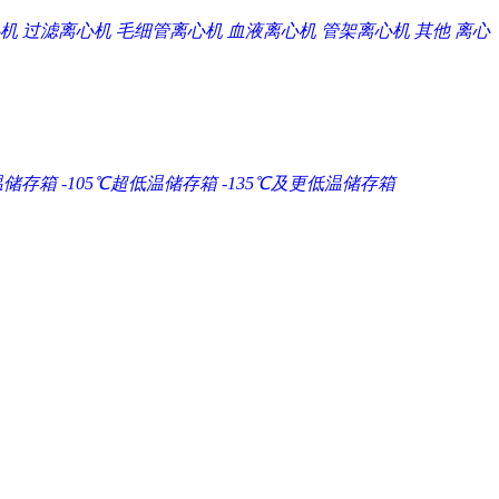
机
过滤离心机
毛细管离心机
血液离心机
管架离心机
其他
离心
温储存箱
-105℃超低温储存箱
-135℃及更低温储存箱