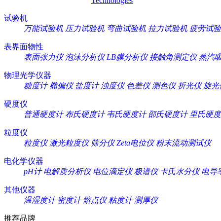
Technologies
试验机
万能试验机
压力试验机
弯曲试验机
拉力试验机
疲劳试验
表界面物性
表面张力仪
泡沫分析仪
LB膜分析仪
接触角测定仪
蒸汽
物理光学仪器
糖度计
椭偏仪
盐度计
浊度仪
色差仪
测色仪
折光仪
旋光
硬度仪
普通硬度计
布氏硬度计
韦氏硬度计
邵氏硬度计
里氏硬度
粒度仪
粒度仪
激光粒度仪
筛分仪
Zeta电位仪
粉末流动测试仪
电化学仪器
pH计
电解质分析仪
电位滴定仪
极谱仪
卡氏水分仪
电导
其他仪器
温湿度计
密度计
熔点仪
粘度计
测厚仪
推荐品牌