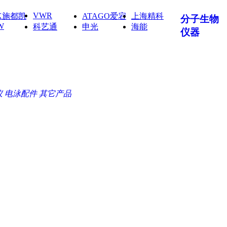
VWR
IK施都凯
ATAGO爱宕
上海精科
分子生物
W
科艺通
申光
海能
仪器
仪
电泳配件
其它产品