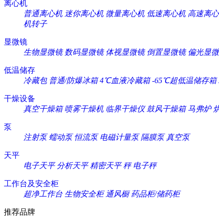
离心机
普通离心机
迷你离心机
微量离心机
低速离心机
高速离心
机转子
显微镜
生物显微镜
数码显微镜
体视显微镜
倒置显微镜
偏光显微
低温储存
冷藏包
普通/防爆冰箱
4℃血液冷藏箱
-65℃超低温储存箱
干燥设备
真空干燥箱
喷雾干燥机
临界干燥仪
鼓风干燥箱
马弗炉
泵
注射泵
蠕动泵
恒流泵
电磁计量泵
隔膜泵
真空泵
天平
电子天平
分析天平
精密天平
秤
电子秤
工作台及安全柜
超净工作台
生物安全柜
通风橱
药品柜/储药柜
推荐品牌