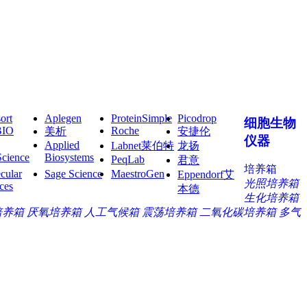
ort
Aplegen
ProteinSimple
Picodrop
细胞生物
BIO
Roche
美析
安捷伦
仪器
Applied
Labnet莱伯特
龙扬
Science
Biosystems
PeqLab
君意
培养箱
cular
Sage Science
MaestroGen
Eppendorf艾
光照培养箱
ces
本德
生化培养箱
培养箱
厌氧培养箱
人工气候箱
震荡培养箱
二氧化碳培养箱
多气