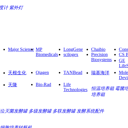
度计
紫外灯
Major Science
MP
LongGene
Chaibio
Cons
Biomedicals
scilogex
Precision
CS 
Biosystems
GE
Life
Qiagen
TANBead
Mole
天根生化
瑞基海洋
Devi
Bio-Rad
Life
天隆
恒温培养箱
霉菌
Technologies
培养箱
位灭菌发酵罐
多级发酵罐
多联发酵罐
发酵系统配件
细胞培养转瓶机