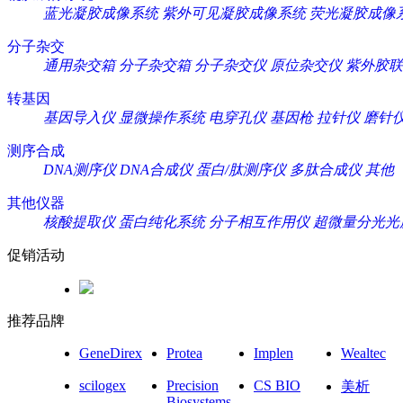
蓝光凝胶成像系统
紫外可见凝胶成像系统
荧光凝胶成像
分子杂交
通用杂交箱
分子杂交箱
分子杂交仪
原位杂交仪
紫外胶联
转基因
基因导入仪
显微操作系统
电穿孔仪
基因枪
拉针仪
磨针
测序合成
DNA测序仪
DNA合成仪
蛋白/肽测序仪
多肽合成仪
其他
其他仪器
核酸提取仪
蛋白纯化系统
分子相互作用仪
超微量分光光
促销活动
推荐品牌
GeneDirex
Protea
Implen
Wealtec
scilogex
Precision
CS BIO
美析
Biosystems