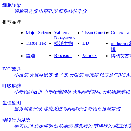
细胞转染
细胞融合仪
电穿孔仪
细胞核转染仪
推荐品牌
Major Science
Vabrema
TissueGnostics
Cultex La
Biosystems
Tissue-Tek
BD
松洋生物
millipore
博
Biocision
Veridex
益迪
博纳艾杰
IVC/笼具
小鼠笼
大鼠豚鼠笼
兔子笼
犬猴笼
层流架
独立通气IVC
呼吸麻醉
小动物呼吸机
小动物麻醉机
大动物呼吸机
大动物麻醉机
生理监测
温度测量记录
灌流系统
动物监护仪
动物血压测定仪
动物行为系统
学习认知
焦虑抑郁
运动损伤
感觉行为
节律行为
脑立体