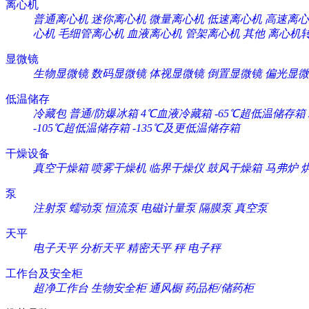
离心机
普通离心机
迷你离心机
微量离心机
低速离心机
高速离心
心机
毛细管离心机
血液离心机
管架离心机
其他
离心机
显微镜
生物显微镜
数码显微镜
体视显微镜
倒置显微镜
偏光显微
低温储存
冷藏包
普通/防爆冰箱
4℃血液冷藏箱
-65℃超低温储存箱
-105℃超低温储存箱
-135℃及更低温储存箱
干燥设备
真空干燥箱
喷雾干燥机
临界干燥仪
鼓风干燥箱
马弗炉
泵
注射泵
蠕动泵
恒流泵
电磁计量泵
隔膜泵
真空泵
天平
电子天平
分析天平
精密天平
秤
电子秤
工作台及安全柜
超净工作台
生物安全柜
通风橱
药品柜/储药柜