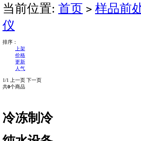
当前位置:
首页
样品前
>
仪
排序：
上架
价格
更新
人气
1/1
上一页
下一页
共
0
个商品
冷冻制冷
纯水设备