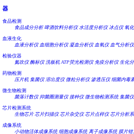
器
食品检测
食品成分分析
啤酒饮料分析仪
水活度分析仪
冰点仪
氧化
血液生化
血液分析仪
血细胞分析仪
凝血分析仪
血氧仪
血气分析仪
检验仪器
氮吹仪
酶标仪
洗板机
ATP荧光检测仪
免疫分析仪
生化分
药物检测
压片机
集菌仪
溶出度仪
微粒分析仪
渗透压仪
细菌内毒
微生物检测
菌落计数仪
抑菌圈测量仪
接种仪
微生物检测系统
集菌仪
芯片检测系统
生物芯片
芯片扫描仪
芯片杂交仪
芯片点样仪
芯片分析系
成像系统
小动物活体成像系统
细胞成像系统
离子成像系统
膜片钳