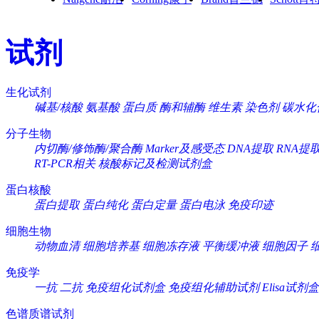
试剂
生化试剂
碱基/核酸
氨基酸
蛋白质
酶和辅酶
维生素
染色剂
碳水化
分子生物
内切酶/修饰酶/聚合酶
Marker及感受态
DNA提取
RNA提
RT-PCR相关
核酸标记及检测试剂盒
蛋白核酸
蛋白提取
蛋白纯化
蛋白定量
蛋白电泳
免疫印迹
细胞生物
动物血清
细胞培养基
细胞冻存液
平衡缓冲液
细胞因子
免疫学
一抗
二抗
免疫组化试剂盒
免疫组化辅助试剂
Elisa试剂盒
色谱质谱试剂