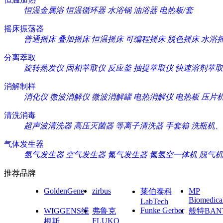
恒温金属浴
恒温循环器
水浴锅
油浴器
电热板/套
摇床振荡器
普通摇床
叠加摇床
恒温摇床
可编程摇床
脱色摇床
水浴
分离萃取
旋转蒸发仪
固相萃取仪
反应釜
抽提萃取仪
快速溶剂萃取
消解制样
消化仪
微波消解仪
微波消解罐
电热消解仪
电热板
压片
清洗消毒
超声波清洗器
高压灭菌器
等离子清洗器
手套箱
洗瓶机、
气体发生器
氢气发生器
空气发生器
氮气发生器
氮氢空一体机
脱气机
推荐品牌
GoldenGene
zirbus
MP
莱伯泰科
Biomedica
LabTech
Funke Gerber
WIGGENS维
弗鲁克
般特BAN
FLUKO
根斯