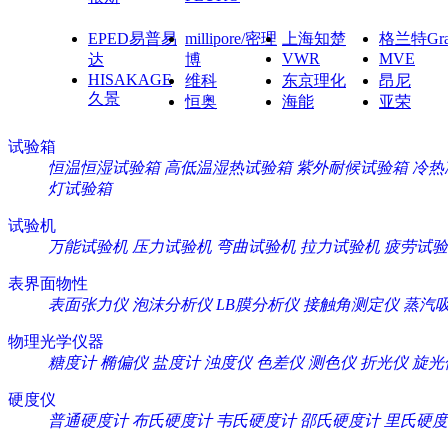
EPED易普易
millipore/密理
上海知楚
格兰特Gra
VWR
MVE
达
博
HISAKAGE
维科
东京理化
昂尼
久景
恒奥
海能
亚荣
试验箱
恒温恒湿试验箱
高低温湿热试验箱
紫外耐候试验箱
冷热
灯试验箱
试验机
万能试验机
压力试验机
弯曲试验机
拉力试验机
疲劳试验
表界面物性
表面张力仪
泡沫分析仪
LB膜分析仪
接触角测定仪
蒸汽
物理光学仪器
糖度计
椭偏仪
盐度计
浊度仪
色差仪
测色仪
折光仪
旋光
硬度仪
普通硬度计
布氏硬度计
韦氏硬度计
邵氏硬度计
里氏硬度