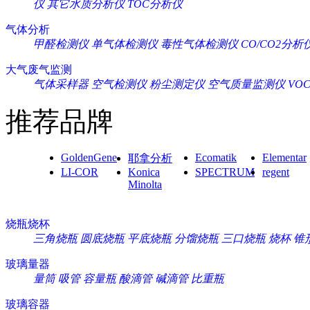
仪
其它水质分析仪
TOC分析仪
气体分析
甲醛检测仪
单气体检测仪
毒性气体检测仪
CO/CO2分析
大气废气监测
气体采样器
空气检测仪
粉尘测定仪
空气质量监测仪
VO
推荐品牌
GoldenGene
Ecomatik
Elementar
耶拿分析
LI-COR
Konica
SPECTRUM
regent
Minolta
烧瓶烧杯
三角烧瓶
圆底烧瓶
平底烧瓶
分馏烧瓶
三口烧瓶
烧杯
锥
玻璃量器
量筒
吸管
容量瓶
酸滴管
碱滴管
比重瓶
玻璃容器