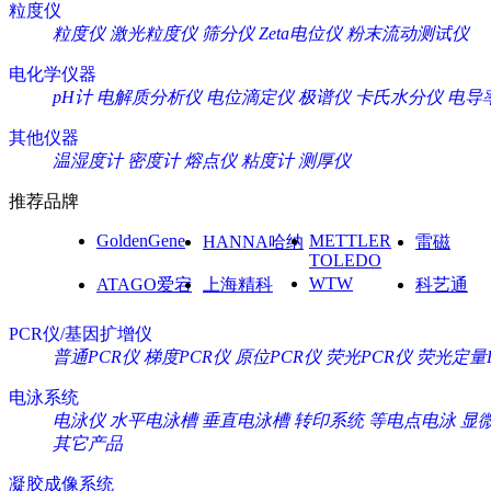
粒度仪
粒度仪
激光粒度仪
筛分仪
Zeta电位仪
粉末流动测试仪
电化学仪器
pH计
电解质分析仪
电位滴定仪
极谱仪
卡氏水分仪
电导
其他仪器
温湿度计
密度计
熔点仪
粘度计
测厚仪
推荐品牌
GoldenGene
METTLER
HANNA哈纳
雷磁
TOLEDO
WTW
ATAGO爱宕
上海精科
科艺通
PCR仪/基因扩增仪
普通PCR仪
梯度PCR仪
原位PCR仪
荧光PCR仪
荧光定量
电泳系统
电泳仪
水平电泳槽
垂直电泳槽
转印系统
等电点电泳
显
其它产品
凝胶成像系统