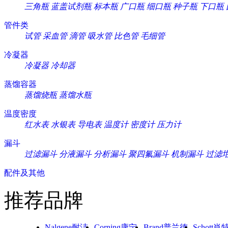
三角瓶
蓝盖试剂瓶
标本瓶
广口瓶
细口瓶
种子瓶
下口瓶
管件类
试管
采血管
滴管
吸水管
比色管
毛细管
冷凝器
冷凝器
冷却器
蒸馏容器
蒸馏烧瓶
蒸馏水瓶
温度密度
红水表
水银表
导电表
温度计
密度计
压力计
漏斗
过滤漏斗
分液漏斗
分析漏斗
聚四氟漏斗
机制漏斗
过滤
配件及其他
推荐品牌
Nalgene耐洁
Corning康宁
Brand普兰德
Schott肖