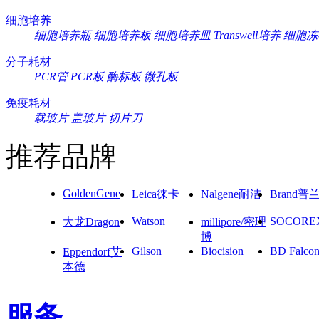
细胞培养
细胞培养瓶
细胞培养板
细胞培养皿
Transwell培养
细胞冻
分子耗材
PCR管
PCR板
酶标板
微孔板
免疫耗材
载玻片
盖玻片
切片刀
推荐品牌
GoldenGene
Leica徕卡
Nalgene耐洁
Brand普
Watson
SOCORE
大龙Dragon
millipore/密理
博
Gilson
Biocision
BD Falco
Eppendorf艾
本德
服务