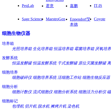
PeqLab
IT-IS
君意
嘉鹏
Sage Science
MaestroGen
Coyote
Eppendorf艾
本德
细胞生物仪器
培养箱
光照培养箱
生化培养箱
恒温培养箱
霉菌培养箱
厌氧培养
发酵系统
恒温发酵罐
恒温发酵系统
干式发酵罐
原位灭菌发酵罐
离
细胞培养
细胞破碎仪
细胞培养系统
活细胞工作站
细胞生物反应器
细胞分析
细胞计数仪
流式细胞仪
细胞分析系统
细胞活力分析仪
磁
细胞标记
包埋机
切片机
脱水机
摊烤片机
染色机