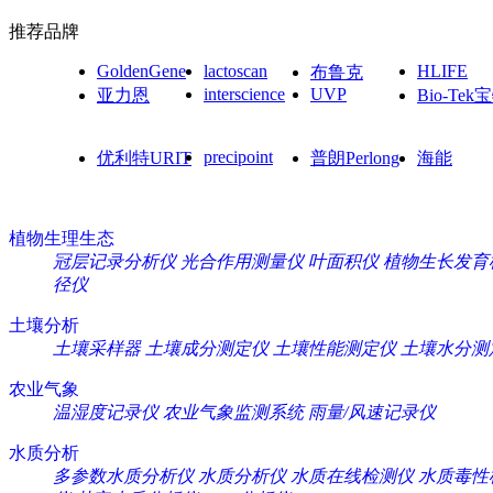
推荐品牌
GoldenGene
lactoscan
HLIFE
布鲁克
interscience
UVP
亚力恩
Bio-Tek
precipoint
优利特URIT
普朗Perlong
海能
植物生理生态
冠层记录分析仪
光合作用测量仪
叶面积仪
植物生长发育
径仪
土壤分析
土壤采样器
土壤成分测定仪
土壤性能测定仪
土壤水分测
农业气象
温湿度记录仪
农业气象监测系统
雨量/风速记录仪
水质分析
多参数水质分析仪
水质分析仪
水质在线检测仪
水质毒性