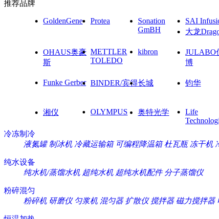
推荐品牌
GoldenGene
Protea
Sonation
SAI Infusi
GmBH
大龙Drag
METTLER
kibron
OHAUS奥豪
JULAB
TOLEDO
斯
博
Funke Gerber
BINDER/宾得
长城
钧华
OLYMPUS
Life
湘仪
奥特光学
Technolog
冷冻制冷
液氮罐
制冰机
冷藏运输箱
可编程降温箱
杜瓦瓶
冻干机
纯水设备
纯水机/蒸馏水机
超纯水机
超纯水机配件
分子蒸馏仪
粉碎混匀
粉碎机
研磨仪
匀浆机
混匀器
扩散仪
搅拌器
磁力搅拌器
恒温加热