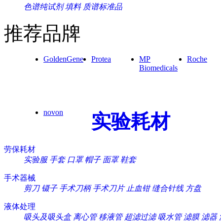
色谱纯试剂
填料
质谱标准品
推荐品牌
GoldenGene
Protea
MP
Roche
Biomedicals
novon
实验耗材
劳保耗材
实验服
手套
口罩
帽子
面罩
鞋套
手术器械
剪刀
镊子
手术刀柄
手术刀片
止血钳
缝合针线
方盘
液体处理
吸头及吸头盒
离心管
移液管
超滤过滤
吸水管
滤膜
滤器