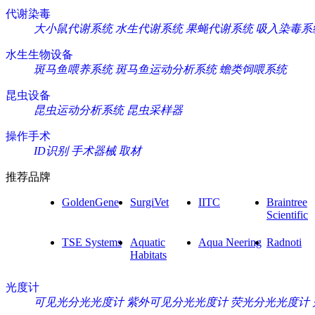
代谢染毒
大小鼠代谢系统
水生代谢系统
果蝇代谢系统
吸入染毒系
水生生物设备
斑马鱼喂养系统
斑马鱼运动分析系统
蟾类饲喂系统
昆虫设备
昆虫运动分析系统
昆虫采样器
操作手术
ID识别
手术器械
取材
推荐品牌
GoldenGene
SurgiVet
IITC
Braintree
Scientific
TSE Systems
Aquatic
Aqua Neering
Radnoti
Habitats
光度计
可见光分光光度计
紫外可见分光光度计
荧光分光光度计