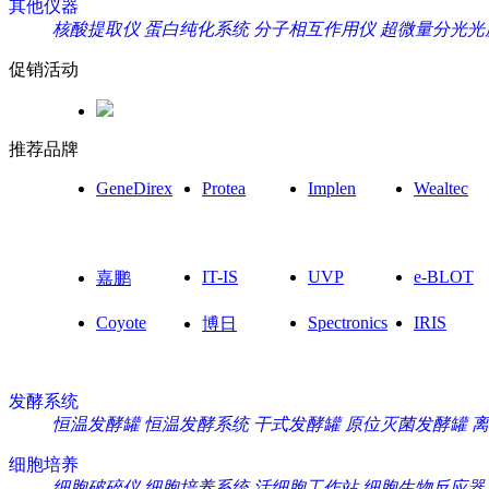
其他仪器
核酸提取仪
蛋白纯化系统
分子相互作用仪
超微量分光光
促销活动
推荐品牌
GeneDirex
Protea
Implen
Wealtec
IT-IS
UVP
e-BLOT
嘉鹏
Coyote
Spectronics
IRIS
博日
发酵系统
恒温发酵罐
恒温发酵系统
干式发酵罐
原位灭菌发酵罐
离
细胞培养
细胞破碎仪
细胞培养系统
活细胞工作站
细胞生物反应器