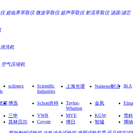
仪
超临界萃取仪
微波萃取仪
超声萃取仪
射流萃取仪
滤器/滤芯
机
清洗机
空气压缩机
scilogex
Scientific
IKA
上海光谱
Nalgene耐洁
ls
Industries
Taylor-
O优莱
博迅
Schott肖特
金凤
El
Wharton
VWR
MVE
KGW
三申
雪科
Coyote
其林贝尔
博日
智城
博纳
紫外耐候试验箱
冷热冲击试验箱
淋雨试验装置
药品稳定试