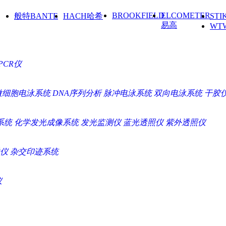
BROOKFIELD
ELCOMETER
般特BANTE
HACH哈希
ST
易高
WT
PCR仪
微细胞电泳系统
DNA序列分析
脉冲电泳系统
双向电泳系统
干胶
系统
化学发光成像系统
发光监测仪
蓝光透照仪
紫外透照仪
仪
杂交印迹系统
仪