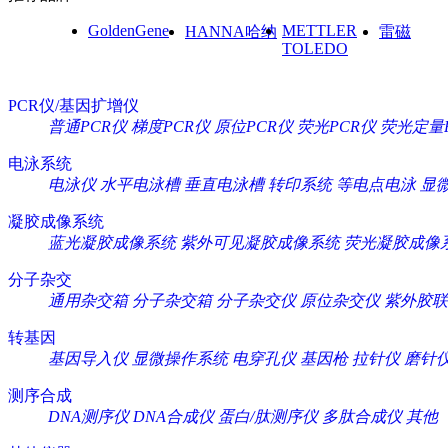
GoldenGene
METTLER
HANNA哈纳
雷磁
TOLEDO
PCR仪/基因扩增仪
普通PCR仪
梯度PCR仪
原位PCR仪
荧光PCR仪
荧光定量
电泳系统
电泳仪
水平电泳槽
垂直电泳槽
转印系统
等电点电泳
显
凝胶成像系统
蓝光凝胶成像系统
紫外可见凝胶成像系统
荧光凝胶成像
分子杂交
通用杂交箱
分子杂交箱
分子杂交仪
原位杂交仪
紫外胶联
转基因
基因导入仪
显微操作系统
电穿孔仪
基因枪
拉针仪
磨针
测序合成
DNA测序仪
DNA合成仪
蛋白/肽测序仪
多肽合成仪
其他