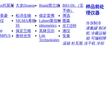
mos托莫斯
大龙Dragon
Brand普兰德
BIO-DL（宝
样品前处
予德）
理仪器
美菱
松洋生物
保定雷弗
博迅
仪
SIGMA希格
Labnet莱伯特
图森
冷冻制冷
phtometrics
玛
JET洁特
液氮罐
制冰
on
保定兰格
其林贝尔
湘仪
机
冷藏运输
YMPUS
Life
奥特光学
安泰
箱
可编程降
Technologies
温箱
杜瓦瓶
冻干机
冷却