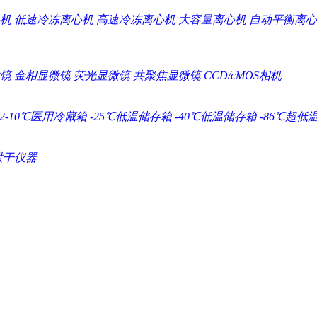
机
低速冷冻离心机
高速冷冻离心机
大容量离心机
自动平衡离心
镜
金相显微镜
荧光显微镜
共聚焦显微镜
CCD/cMOS相机
2-10℃医用冷藏箱
-25℃低温储存箱
-40℃低温储存箱
-86℃超低
烘干仪器