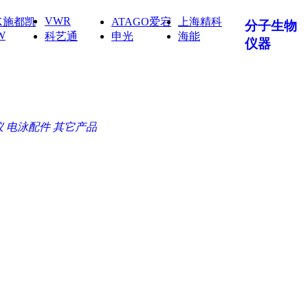
VWR
IK施都凯
ATAGO爱宕
上海精科
分子生物
W
科艺通
申光
海能
仪器
仪
电泳配件
其它产品