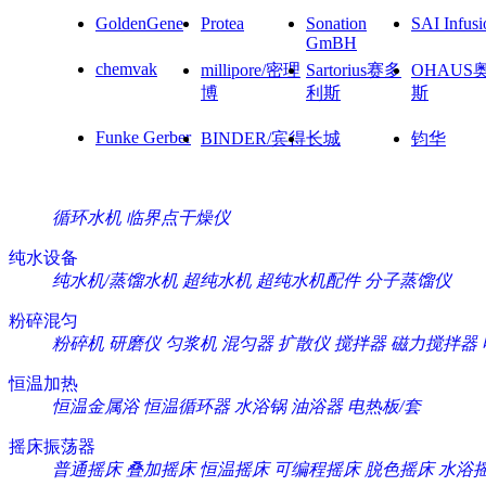
GoldenGene
Protea
Sonation
SAI Infusi
GmBH
chemvak
millipore/密理
Sartorius赛多
OHAUS
博
利斯
斯
Funke Gerber
BINDER/宾得
长城
钧华
循环水机
临界点干燥仪
纯水设备
纯水机/蒸馏水机
超纯水机
超纯水机配件
分子蒸馏仪
粉碎混匀
粉碎机
研磨仪
匀浆机
混匀器
扩散仪
搅拌器
磁力搅拌器
恒温加热
恒温金属浴
恒温循环器
水浴锅
油浴器
电热板/套
摇床振荡器
普通摇床
叠加摇床
恒温摇床
可编程摇床
脱色摇床
水浴