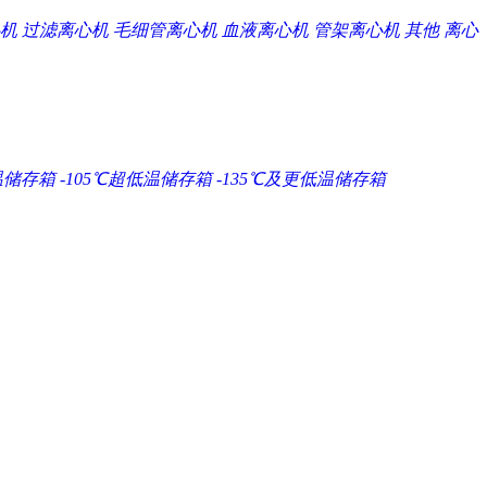
机
过滤离心机
毛细管离心机
血液离心机
管架离心机
其他
离心
温储存箱
-105℃超低温储存箱
-135℃及更低温储存箱