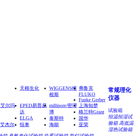
天根生化
WIGGENS维
弗鲁克
常规理化
FLUKO
根斯
仪器
Funke Gerber
ma艾尔玛
EPED易普易
millipore/密理
上海知楚
试验箱
达
博
格兰特Grant
恒温恒湿试
ELGA
泰斯特
国华
验箱
高低温
艾杰尔
恒奥
海能
亚荣
湿热试验箱
验箱
臭氧老化试验箱
盐雾试验箱
氙灯试验箱