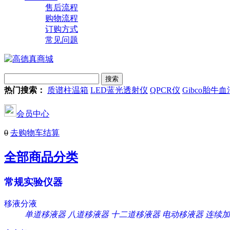
售后流程
购物流程
订购方式
常见问题
热门搜索：
质谱柱温箱
LED蓝光透射仪
QPCR仪
Gibco胎牛血
会员中心
0
去购物车结算
全部商品分类
常规实验仪器
移液分液
单道移液器
八道移液器
十二道移液器
电动移液器
连续加