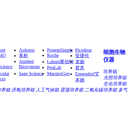
ort
Aplegen
ProteinSimple
Picodrop
细胞生物
BIO
Roche
美析
安捷伦
仪器
Applied
Labnet莱伯特
龙扬
Science
Biosystems
PeqLab
君意
培养箱
cular
Sage Science
MaestroGen
Eppendorf艾
光照培养箱
ces
本德
生化培养箱
培养箱
厌氧培养箱
人工气候箱
震荡培养箱
二氧化碳培养箱
多气