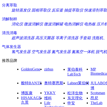
分离萃取
旋转蒸发仪
固相萃取仪
反应釜
抽提萃取仪
快速溶剂萃取
消解制样
消化仪
微波消解仪
微波消解罐
电热消解仪
电热板
压片
清洗消毒
超声波清洗器
高压灭菌器
等离子清洗器
手套箱
洗瓶机、
气体发生器
氢气发生器
空气发生器
氮气发生器
氮氢空一体机
脱气机
推荐品牌
GoldenGene
zirbus
MP
莱伯泰科
Biomedica
LabTech
般特BANTE
奥特赛恩斯
Labnet莱伯特
JULAB
博
YKKY
Scotsman
博医康
松洋生物
HISAKAGE
维科
东京理化
昂尼
久景
Life
TheLab
申安