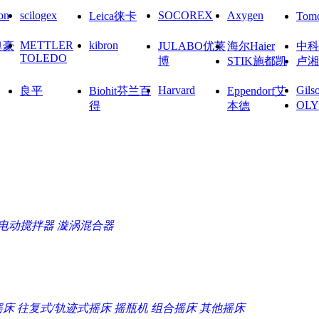
on
scilogex
SOCOREX
Axygen
Leica徕卡
To
METTLER
kibron
奥豪
JULABO优莱
海尔Haier
中科
TOLEDO
博
STIK施都凯
卢湘
Harvard
Gils
良平
Biohit芬兰百
Eppendorf艾
OL
得
本德
电动搅拌器
漩涡混合器
摇床
往复式/轨迹式摇床
摇瓶机
组合摇床
其他摇床