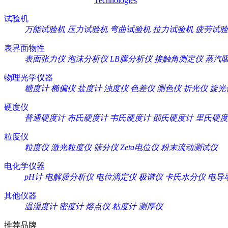
Technologies
试验机
万能试验机
压力试验机
弯曲试验机
拉力试验机
疲劳试验
表界面物性
表面张力仪
泡沫分析仪
LB膜分析仪
接触角测定仪
蒸汽
物理光学仪器
糖度计
椭偏仪
盐度计
浊度仪
色差仪
测色仪
折光仪
旋光
硬度仪
普通硬度计
布氏硬度计
韦氏硬度计
邵氏硬度计
里氏硬度
粒度仪
粒度仪
激光粒度仪
筛分仪
Zeta电位仪
粉末流动测试仪
电化学仪器
pH计
电解质分析仪
电位滴定仪
极谱仪
卡氏水分仪
电导
其他仪器
温湿度计
密度计
熔点仪
粘度计
测厚仪
推荐品牌