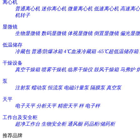
离心机
普通离心机
迷你离心机
微量离心机
低速离心机
高速离心
机转子
显微镜
生物显微镜
数码显微镜
体视显微镜
倒置显微镜
偏光显微
低温储存
冷藏包
普通/防爆冰箱
4℃血液冷藏箱
-65℃超低温储存箱
干燥设备
真空干燥箱
喷雾干燥机
临界干燥仪
鼓风干燥箱
马弗炉
泵
注射泵
蠕动泵
恒流泵
电磁计量泵
隔膜泵
真空泵
天平
电子天平
分析天平
精密天平
秤
电子秤
工作台及安全柜
超净工作台
生物安全柜
通风橱
药品柜/储药柜
推荐品牌