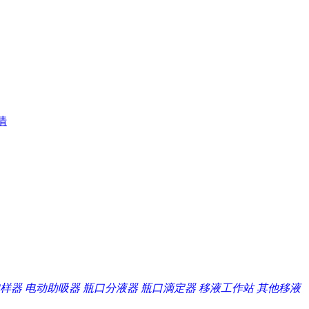
清
样器
电动助吸器
瓶口分液器
瓶口滴定器
移液工作站
其他移液