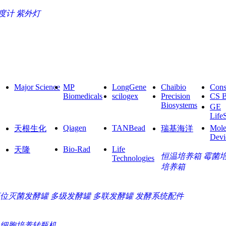
度计
紫外灯
Major Science
MP
LongGene
Chaibio
Cons
Biomedicals
scilogex
Precision
CS 
Biosystems
GE
Life
Qiagen
TANBead
Mole
天根生化
瑞基海洋
Devi
Bio-Rad
Life
天隆
恒温培养箱
霉菌
Technologies
培养箱
位灭菌发酵罐
多级发酵罐
多联发酵罐
发酵系统配件
细胞培养转瓶机