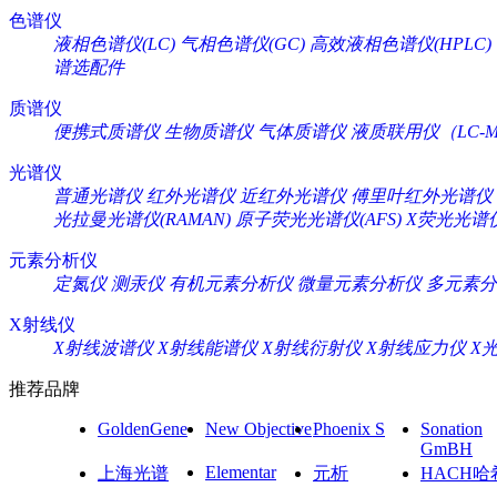
色谱仪
液相色谱仪(LC)
气相色谱仪(GC)
高效液相色谱仪(HPLC)
谱选配件
质谱仪
便携式质谱仪
生物质谱仪
气体质谱仪
液质联用仪（LC-M
光谱仪
普通光谱仪
红外光谱仪
近红外光谱仪
傅里叶红外光谱仪
光拉曼光谱仪(RAMAN)
原子荧光光谱仪(AFS)
X荧光光谱仪
元素分析仪
定氮仪
测汞仪
有机元素分析仪
微量元素分析仪
多元素分
X射线仪
X射线波谱仪
X射线能谱仪
X射线衍射仪
X射线应力仪
X
推荐品牌
GoldenGene
New Objective
Phoenix S
Sonation
GmBH
Elementar
上海光谱
元析
HACH哈