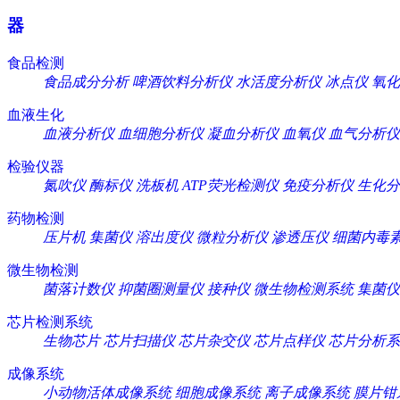
器
食品检测
食品成分分析
啤酒饮料分析仪
水活度分析仪
冰点仪
氧化
血液生化
血液分析仪
血细胞分析仪
凝血分析仪
血氧仪
血气分析仪
检验仪器
氮吹仪
酶标仪
洗板机
ATP荧光检测仪
免疫分析仪
生化分
药物检测
压片机
集菌仪
溶出度仪
微粒分析仪
渗透压仪
细菌内毒
微生物检测
菌落计数仪
抑菌圈测量仪
接种仪
微生物检测系统
集菌仪
芯片检测系统
生物芯片
芯片扫描仪
芯片杂交仪
芯片点样仪
芯片分析系
成像系统
小动物活体成像系统
细胞成像系统
离子成像系统
膜片钳