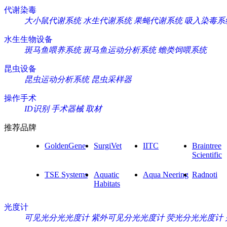
代谢染毒
大小鼠代谢系统
水生代谢系统
果蝇代谢系统
吸入染毒系
水生生物设备
斑马鱼喂养系统
斑马鱼运动分析系统
蟾类饲喂系统
昆虫设备
昆虫运动分析系统
昆虫采样器
操作手术
ID识别
手术器械
取材
推荐品牌
GoldenGene
SurgiVet
IITC
Braintree
Scientific
TSE Systems
Aquatic
Aqua Neering
Radnoti
Habitats
光度计
可见光分光光度计
紫外可见分光光度计
荧光分光光度计