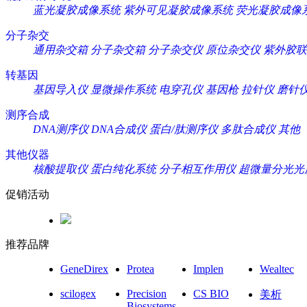
蓝光凝胶成像系统
紫外可见凝胶成像系统
荧光凝胶成像
分子杂交
通用杂交箱
分子杂交箱
分子杂交仪
原位杂交仪
紫外胶联
转基因
基因导入仪
显微操作系统
电穿孔仪
基因枪
拉针仪
磨针
测序合成
DNA测序仪
DNA合成仪
蛋白/肽测序仪
多肽合成仪
其他
其他仪器
核酸提取仪
蛋白纯化系统
分子相互作用仪
超微量分光光
促销活动
推荐品牌
GeneDirex
Protea
Implen
Wealtec
scilogex
Precision
CS BIO
美析
Biosystems