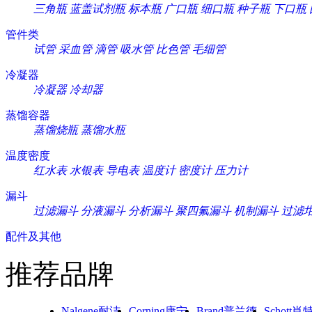
三角瓶
蓝盖试剂瓶
标本瓶
广口瓶
细口瓶
种子瓶
下口瓶
管件类
试管
采血管
滴管
吸水管
比色管
毛细管
冷凝器
冷凝器
冷却器
蒸馏容器
蒸馏烧瓶
蒸馏水瓶
温度密度
红水表
水银表
导电表
温度计
密度计
压力计
漏斗
过滤漏斗
分液漏斗
分析漏斗
聚四氟漏斗
机制漏斗
过滤
配件及其他
推荐品牌
Nalgene耐洁
Corning康宁
Brand普兰德
Schott肖