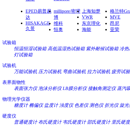
EPED易普易
millipore/密理
上海知楚
格兰特Gra
VWR
MVE
达
博
HISAKAGE
维科
东京理化
昂尼
久景
恒奥
海能
亚荣
试验箱
恒温恒湿试验箱
高低温湿热试验箱
紫外耐候试验箱
冷热
灯试验箱
试验机
万能试验机
压力试验机
弯曲试验机
拉力试验机
疲劳试验
表界面物性
表面张力仪
泡沫分析仪
LB膜分析仪
接触角测定仪
蒸汽
物理光学仪器
糖度计
椭偏仪
盐度计
浊度仪
色差仪
测色仪
折光仪
旋光
硬度仪
普通硬度计
布氏硬度计
韦氏硬度计
邵氏硬度计
里氏硬度