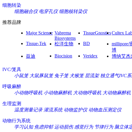
细胞转染
细胞融合仪
电穿孔仪
细胞核转染仪
推荐品牌
Major Science
Vabrema
TissueGnostics
Cultex La
Biosystems
Tissue-Tek
BD
松洋生物
millipore
博
Biocision
Veridex
益迪
博纳艾杰
IVC/笼具
小鼠笼
大鼠豚鼠笼
兔子笼
犬猴笼
层流架
独立通气IVC
呼吸麻醉
小动物呼吸机
小动物麻醉机
大动物呼吸机
大动物麻醉机
生理监测
温度测量记录
灌流系统
动物监护仪
动物血压测定仪
动物行为系统
学习认知
焦虑抑郁
运动损伤
感觉行为
节律行为
脑立体