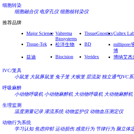
细胞转染
细胞融合仪
电穿孔仪
细胞核转染仪
推荐品牌
Major Science
Vabrema
TissueGnostics
Cultex La
Biosystems
Tissue-Tek
BD
松洋生物
millipore
博
Biocision
Veridex
益迪
博纳艾杰
IVC/笼具
小鼠笼
大鼠豚鼠笼
兔子笼
犬猴笼
层流架
独立通气IVC
呼吸麻醉
小动物呼吸机
小动物麻醉机
大动物呼吸机
大动物麻醉机
生理监测
温度测量记录
灌流系统
动物监护仪
动物血压测定仪
动物行为系统
学习认知
焦虑抑郁
运动损伤
感觉行为
节律行为
脑立体