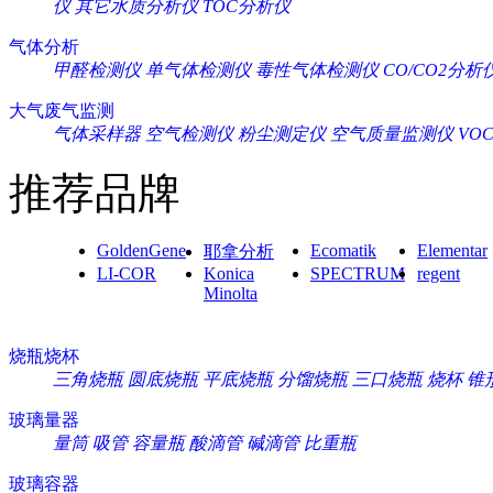
仪
其它水质分析仪
TOC分析仪
气体分析
甲醛检测仪
单气体检测仪
毒性气体检测仪
CO/CO2分析
大气废气监测
气体采样器
空气检测仪
粉尘测定仪
空气质量监测仪
VO
推荐品牌
GoldenGene
Ecomatik
Elementar
耶拿分析
LI-COR
Konica
SPECTRUM
regent
Minolta
烧瓶烧杯
三角烧瓶
圆底烧瓶
平底烧瓶
分馏烧瓶
三口烧瓶
烧杯
锥
玻璃量器
量筒
吸管
容量瓶
酸滴管
碱滴管
比重瓶
玻璃容器