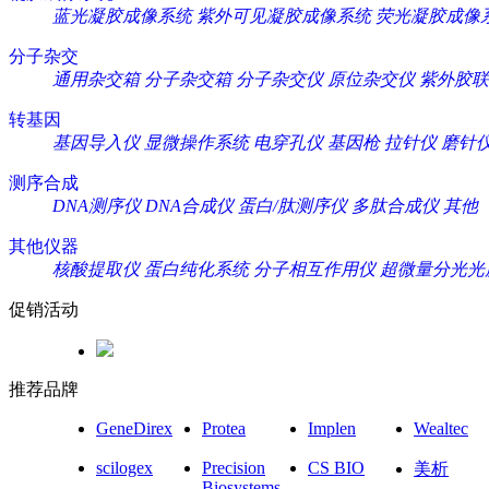
蓝光凝胶成像系统
紫外可见凝胶成像系统
荧光凝胶成像
分子杂交
通用杂交箱
分子杂交箱
分子杂交仪
原位杂交仪
紫外胶联
转基因
基因导入仪
显微操作系统
电穿孔仪
基因枪
拉针仪
磨针
测序合成
DNA测序仪
DNA合成仪
蛋白/肽测序仪
多肽合成仪
其他
其他仪器
核酸提取仪
蛋白纯化系统
分子相互作用仪
超微量分光光
促销活动
推荐品牌
GeneDirex
Protea
Implen
Wealtec
scilogex
Precision
CS BIO
美析
Biosystems