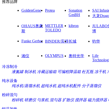
推荐品牌
GoldenGene
Protea
Sonation
SAI Infusi
GmBH
大龙Drag
METTLER
kibron
OHAUS奥豪
JULAB
TOLEDO
斯
博
Funke Gerber
BINDER/宾得
长城
钧华
OLYMPUS
Life
湘仪
奥特光学
Technolog
冷冻制冷
液氮罐
制冰机
冷藏运输箱
可编程降温箱
杜瓦瓶
冻干机
纯水设备
纯水机/蒸馏水机
超纯水机
超纯水机配件
分子蒸馏仪
粉碎混匀
粉碎机
研磨仪
匀浆机
混匀器
扩散仪
搅拌器
磁力搅拌器
恒温加热