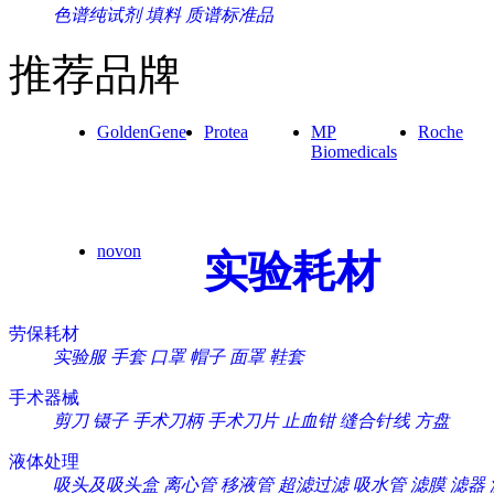
色谱纯试剂
填料
质谱标准品
推荐品牌
GoldenGene
Protea
MP
Roche
Biomedicals
novon
实验耗材
劳保耗材
实验服
手套
口罩
帽子
面罩
鞋套
手术器械
剪刀
镊子
手术刀柄
手术刀片
止血钳
缝合针线
方盘
液体处理
吸头及吸头盒
离心管
移液管
超滤过滤
吸水管
滤膜
滤器