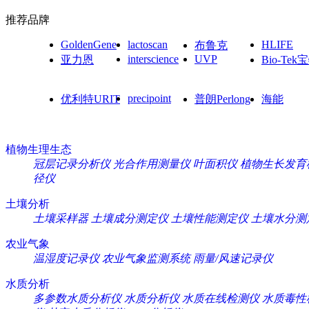
推荐品牌
GoldenGene
lactoscan
HLIFE
布鲁克
interscience
UVP
亚力恩
Bio-Tek
precipoint
优利特URIT
普朗Perlong
海能
植物生理生态
冠层记录分析仪
光合作用测量仪
叶面积仪
植物生长发育
径仪
土壤分析
土壤采样器
土壤成分测定仪
土壤性能测定仪
土壤水分测
农业气象
温湿度记录仪
农业气象监测系统
雨量/风速记录仪
水质分析
多参数水质分析仪
水质分析仪
水质在线检测仪
水质毒性