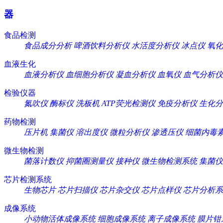
器
食品检测
食品成分分析
啤酒饮料分析仪
水活度分析仪
冰点仪
氧化
血液生化
血液分析仪
血细胞分析仪
凝血分析仪
血氧仪
血气分析仪
检验仪器
氮吹仪
酶标仪
洗板机
ATP荧光检测仪
免疫分析仪
生化分
药物检测
压片机
集菌仪
溶出度仪
微粒分析仪
渗透压仪
细菌内毒
微生物检测
菌落计数仪
抑菌圈测量仪
接种仪
微生物检测系统
集菌仪
芯片检测系统
生物芯片
芯片扫描仪
芯片杂交仪
芯片点样仪
芯片分析系
成像系统
小动物活体成像系统
细胞成像系统
离子成像系统
膜片钳