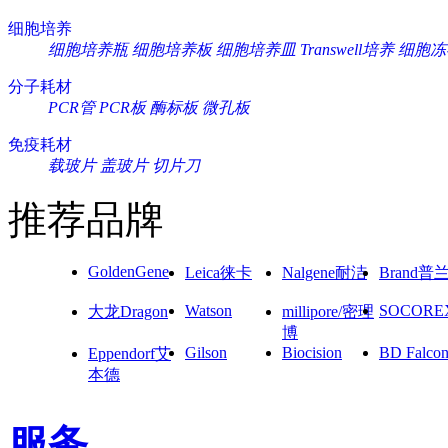
细胞培养
细胞培养瓶
细胞培养板
细胞培养皿
Transwell培养
细胞冻
分子耗材
PCR管
PCR板
酶标板
微孔板
免疫耗材
载玻片
盖玻片
切片刀
推荐品牌
GoldenGene
Leica徕卡
Nalgene耐洁
Brand普
Watson
SOCORE
大龙Dragon
millipore/密理
博
Gilson
Biocision
BD Falco
Eppendorf艾
本德
服务