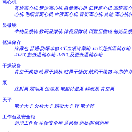
离心机
普通离心机
迷你离心机
微量离心机
低速离心机
高速离心
心机
毛细管离心机
血液离心机
管架离心机
其他
离心机
显微镜
生物显微镜
数码显微镜
体视显微镜
倒置显微镜
偏光显微
低温储存
冷藏包
普通/防爆冰箱
4℃血液冷藏箱
-65℃超低温储存箱
-105℃超低温储存箱
-135℃及更低温储存箱
干燥设备
真空干燥箱
喷雾干燥机
临界干燥仪
鼓风干燥箱
马弗炉
泵
注射泵
蠕动泵
恒流泵
电磁计量泵
隔膜泵
真空泵
天平
电子天平
分析天平
精密天平
秤
电子秤
工作台及安全柜
超净工作台
生物安全柜
通风橱
药品柜/储药柜