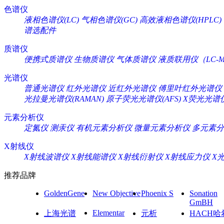
色谱仪
液相色谱仪(LC)
气相色谱仪(GC)
高效液相色谱仪(HPLC)
谱选配件
质谱仪
便携式质谱仪
生物质谱仪
气体质谱仪
液质联用仪（LC-M
光谱仪
普通光谱仪
红外光谱仪
近红外光谱仪
傅里叶红外光谱仪
光拉曼光谱仪(RAMAN)
原子荧光光谱仪(AFS)
X荧光光谱仪
元素分析仪
定氮仪
测汞仪
有机元素分析仪
微量元素分析仪
多元素分
X射线仪
X射线波谱仪
X射线能谱仪
X射线衍射仪
X射线应力仪
X
推荐品牌
GoldenGene
New Objective
Phoenix S
Sonation
GmBH
Elementar
上海光谱
元析
HACH哈