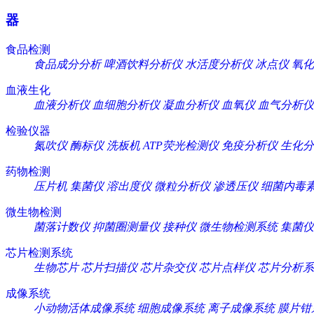
器
食品检测
食品成分分析
啤酒饮料分析仪
水活度分析仪
冰点仪
氧化
血液生化
血液分析仪
血细胞分析仪
凝血分析仪
血氧仪
血气分析仪
检验仪器
氮吹仪
酶标仪
洗板机
ATP荧光检测仪
免疫分析仪
生化分
药物检测
压片机
集菌仪
溶出度仪
微粒分析仪
渗透压仪
细菌内毒
微生物检测
菌落计数仪
抑菌圈测量仪
接种仪
微生物检测系统
集菌仪
芯片检测系统
生物芯片
芯片扫描仪
芯片杂交仪
芯片点样仪
芯片分析系
成像系统
小动物活体成像系统
细胞成像系统
离子成像系统
膜片钳