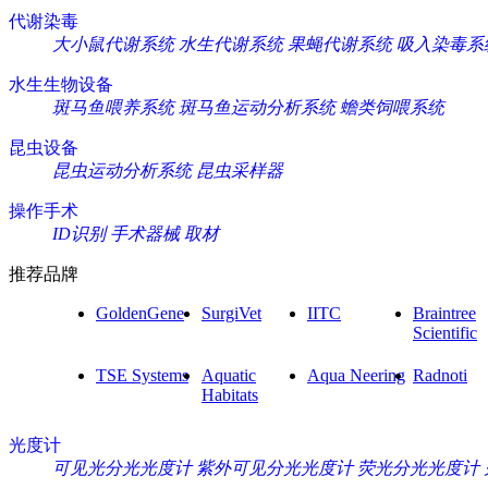
代谢染毒
大小鼠代谢系统
水生代谢系统
果蝇代谢系统
吸入染毒系
水生生物设备
斑马鱼喂养系统
斑马鱼运动分析系统
蟾类饲喂系统
昆虫设备
昆虫运动分析系统
昆虫采样器
操作手术
ID识别
手术器械
取材
推荐品牌
GoldenGene
SurgiVet
IITC
Braintree
Scientific
TSE Systems
Aquatic
Aqua Neering
Radnoti
Habitats
光度计
可见光分光光度计
紫外可见分光光度计
荧光分光光度计