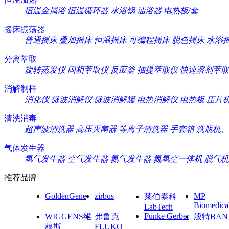
恒温金属浴
恒温循环器
水浴锅
油浴器
电热板/套
摇床振荡器
普通摇床
叠加摇床
恒温摇床
可编程摇床
脱色摇床
水浴
分离萃取
旋转蒸发仪
固相萃取仪
反应釜
抽提萃取仪
快速溶剂萃取
消解制样
消化仪
微波消解仪
微波消解罐
电热消解仪
电热板
压片
清洗消毒
超声波清洗器
高压灭菌器
等离子清洗器
手套箱
洗瓶机、
气体发生器
氢气发生器
空气发生器
氮气发生器
氮氢空一体机
脱气机
推荐品牌
GoldenGene
zirbus
MP
莱伯泰科
Biomedica
LabTech
Funke Gerber
WIGGENS维
弗鲁克
般特BAN
FLUKO
根斯