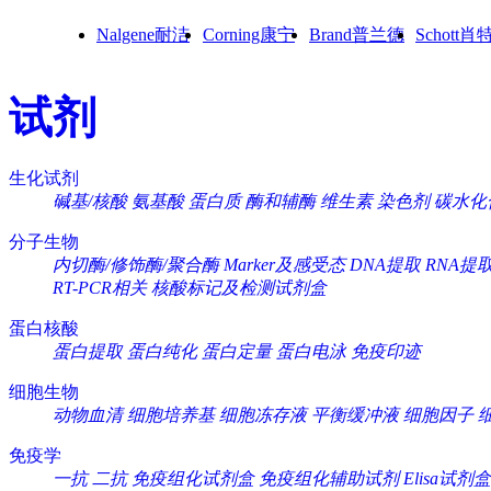
Nalgene耐洁
Corning康宁
Brand普兰德
Schott肖
试剂
生化试剂
碱基/核酸
氨基酸
蛋白质
酶和辅酶
维生素
染色剂
碳水化
分子生物
内切酶/修饰酶/聚合酶
Marker及感受态
DNA提取
RNA提
RT-PCR相关
核酸标记及检测试剂盒
蛋白核酸
蛋白提取
蛋白纯化
蛋白定量
蛋白电泳
免疫印迹
细胞生物
动物血清
细胞培养基
细胞冻存液
平衡缓冲液
细胞因子
免疫学
一抗
二抗
免疫组化试剂盒
免疫组化辅助试剂
Elisa试剂盒