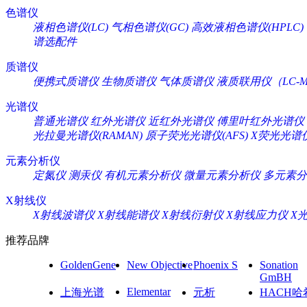
色谱仪
液相色谱仪(LC)
气相色谱仪(GC)
高效液相色谱仪(HPLC)
谱选配件
质谱仪
便携式质谱仪
生物质谱仪
气体质谱仪
液质联用仪（LC-M
光谱仪
普通光谱仪
红外光谱仪
近红外光谱仪
傅里叶红外光谱仪
光拉曼光谱仪(RAMAN)
原子荧光光谱仪(AFS)
X荧光光谱仪
元素分析仪
定氮仪
测汞仪
有机元素分析仪
微量元素分析仪
多元素分
X射线仪
X射线波谱仪
X射线能谱仪
X射线衍射仪
X射线应力仪
X
推荐品牌
GoldenGene
New Objective
Phoenix S
Sonation
GmBH
Elementar
上海光谱
元析
HACH哈