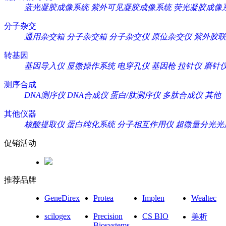
蓝光凝胶成像系统
紫外可见凝胶成像系统
荧光凝胶成像
分子杂交
通用杂交箱
分子杂交箱
分子杂交仪
原位杂交仪
紫外胶联
转基因
基因导入仪
显微操作系统
电穿孔仪
基因枪
拉针仪
磨针
测序合成
DNA测序仪
DNA合成仪
蛋白/肽测序仪
多肽合成仪
其他
其他仪器
核酸提取仪
蛋白纯化系统
分子相互作用仪
超微量分光光
促销活动
推荐品牌
GeneDirex
Protea
Implen
Wealtec
scilogex
Precision
CS BIO
美析
Biosystems