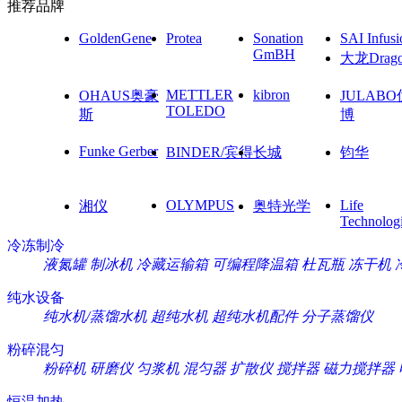
推荐品牌
GoldenGene
Protea
Sonation
SAI Infusi
GmBH
大龙Drag
METTLER
kibron
OHAUS奥豪
JULAB
TOLEDO
斯
博
Funke Gerber
BINDER/宾得
长城
钧华
OLYMPUS
Life
湘仪
奥特光学
Technolog
冷冻制冷
液氮罐
制冰机
冷藏运输箱
可编程降温箱
杜瓦瓶
冻干机
纯水设备
纯水机/蒸馏水机
超纯水机
超纯水机配件
分子蒸馏仪
粉碎混匀
粉碎机
研磨仪
匀浆机
混匀器
扩散仪
搅拌器
磁力搅拌器
恒温加热