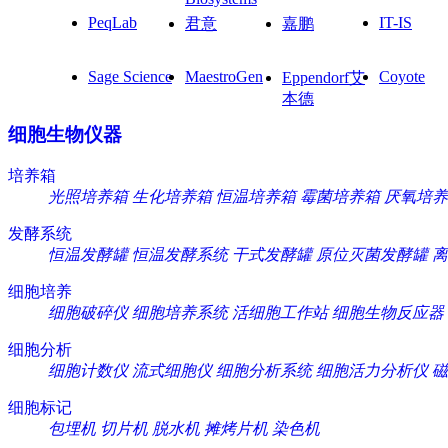
PeqLab
IT-IS
君意
嘉鹏
Sage Science
MaestroGen
Coyote
Eppendorf艾
本德
细胞生物仪器
培养箱
光照培养箱
生化培养箱
恒温培养箱
霉菌培养箱
厌氧培养
发酵系统
恒温发酵罐
恒温发酵系统
干式发酵罐
原位灭菌发酵罐
离
细胞培养
细胞破碎仪
细胞培养系统
活细胞工作站
细胞生物反应器
细胞分析
细胞计数仪
流式细胞仪
细胞分析系统
细胞活力分析仪
磁
细胞标记
包埋机
切片机
脱水机
摊烤片机
染色机