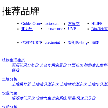
推荐品牌
GoldenGene
lactoscan
HLIFE
布鲁克
interscience
UVP
亚力恩
Bio-Tek
precipoint
优利特URIT
普朗Perlong
海能
植物生理生态
冠层记录分析仪
光合作用测量仪
叶面积仪
植物生长发育
径仪
土壤分析
土壤采样器
土壤成分测定仪
土壤性能测定仪
土壤水分测
农业气象
温湿度记录仪
农业气象监测系统
雨量/风速记录仪
水质分析