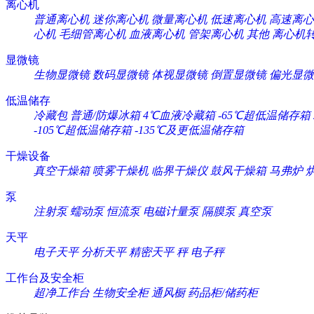
离心机
普通离心机
迷你离心机
微量离心机
低速离心机
高速离心
心机
毛细管离心机
血液离心机
管架离心机
其他
离心机
显微镜
生物显微镜
数码显微镜
体视显微镜
倒置显微镜
偏光显微
低温储存
冷藏包
普通/防爆冰箱
4℃血液冷藏箱
-65℃超低温储存箱
-105℃超低温储存箱
-135℃及更低温储存箱
干燥设备
真空干燥箱
喷雾干燥机
临界干燥仪
鼓风干燥箱
马弗炉
泵
注射泵
蠕动泵
恒流泵
电磁计量泵
隔膜泵
真空泵
天平
电子天平
分析天平
精密天平
秤
电子秤
工作台及安全柜
超净工作台
生物安全柜
通风橱
药品柜/储药柜