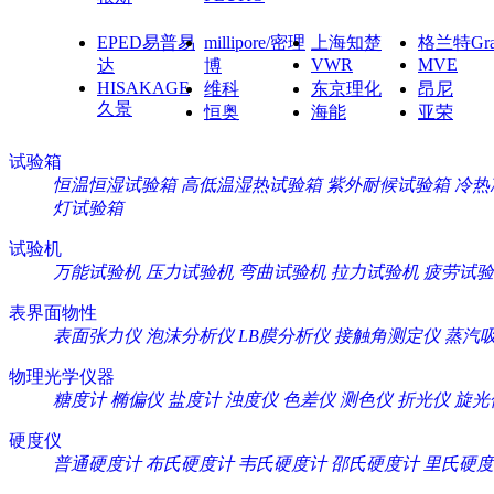
EPED易普易
millipore/密理
上海知楚
格兰特Gra
VWR
MVE
达
博
HISAKAGE
维科
东京理化
昂尼
久景
恒奥
海能
亚荣
试验箱
恒温恒湿试验箱
高低温湿热试验箱
紫外耐候试验箱
冷热
灯试验箱
试验机
万能试验机
压力试验机
弯曲试验机
拉力试验机
疲劳试验
表界面物性
表面张力仪
泡沫分析仪
LB膜分析仪
接触角测定仪
蒸汽
物理光学仪器
糖度计
椭偏仪
盐度计
浊度仪
色差仪
测色仪
折光仪
旋光
硬度仪
普通硬度计
布氏硬度计
韦氏硬度计
邵氏硬度计
里氏硬度