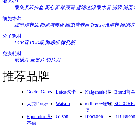
液体处理
吸头及吸头盒
离心管
移液管
超滤过滤
吸水管
滤膜
滤器
细胞培养
细胞培养瓶
细胞培养板
细胞培养皿
Transwell培养
细胞冻
分子耗材
PCR管
PCR板
酶标板
微孔板
免疫耗材
载玻片
盖玻片
切片刀
推荐品牌
GoldenGene
Leica徕卡
Nalgene耐洁
Brand普
Watson
SOCORE
大龙Dragon
millipore/密理
博
Gilson
Biocision
BD Falco
Eppendorf艾
本德