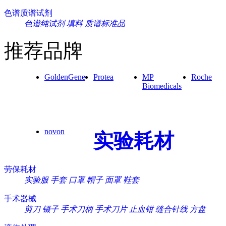
色谱质谱试剂
色谱纯试剂
填料
质谱标准品
推荐品牌
GoldenGene
Protea
MP
Roche
Biomedicals
novon
实验耗材
劳保耗材
实验服
手套
口罩
帽子
面罩
鞋套
手术器械
剪刀
镊子
手术刀柄
手术刀片
止血钳
缝合针线
方盘