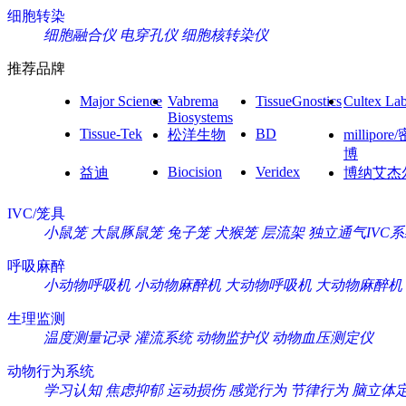
细胞转染
细胞融合仪
电穿孔仪
细胞核转染仪
推荐品牌
Major Science
Vabrema
TissueGnostics
Cultex La
Biosystems
Tissue-Tek
BD
松洋生物
millipore
博
Biocision
Veridex
益迪
博纳艾杰
IVC/笼具
小鼠笼
大鼠豚鼠笼
兔子笼
犬猴笼
层流架
独立通气IVC
呼吸麻醉
小动物呼吸机
小动物麻醉机
大动物呼吸机
大动物麻醉机
生理监测
温度测量记录
灌流系统
动物监护仪
动物血压测定仪
动物行为系统
学习认知
焦虑抑郁
运动损伤
感觉行为
节律行为
脑立体