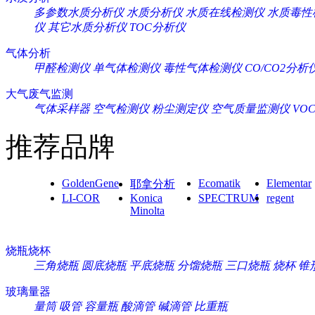
多参数水质分析仪
水质分析仪
水质在线检测仪
水质毒性
仪
其它水质分析仪
TOC分析仪
气体分析
甲醛检测仪
单气体检测仪
毒性气体检测仪
CO/CO2分析
大气废气监测
气体采样器
空气检测仪
粉尘测定仪
空气质量监测仪
VO
推荐品牌
GoldenGene
Ecomatik
Elementar
耶拿分析
LI-COR
Konica
SPECTRUM
regent
Minolta
烧瓶烧杯
三角烧瓶
圆底烧瓶
平底烧瓶
分馏烧瓶
三口烧瓶
烧杯
锥
玻璃量器
量筒
吸管
容量瓶
酸滴管
碱滴管
比重瓶