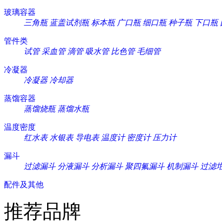
玻璃容器
三角瓶
蓝盖试剂瓶
标本瓶
广口瓶
细口瓶
种子瓶
下口瓶
管件类
试管
采血管
滴管
吸水管
比色管
毛细管
冷凝器
冷凝器
冷却器
蒸馏容器
蒸馏烧瓶
蒸馏水瓶
温度密度
红水表
水银表
导电表
温度计
密度计
压力计
漏斗
过滤漏斗
分液漏斗
分析漏斗
聚四氟漏斗
机制漏斗
过滤
配件及其他
推荐品牌