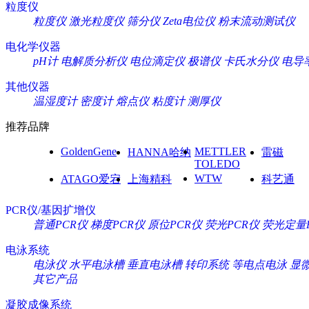
粒度仪
粒度仪
激光粒度仪
筛分仪
Zeta电位仪
粉末流动测试仪
电化学仪器
pH计
电解质分析仪
电位滴定仪
极谱仪
卡氏水分仪
电导
其他仪器
温湿度计
密度计
熔点仪
粘度计
测厚仪
推荐品牌
GoldenGene
METTLER
HANNA哈纳
雷磁
TOLEDO
WTW
ATAGO爱宕
上海精科
科艺通
PCR仪/基因扩增仪
普通PCR仪
梯度PCR仪
原位PCR仪
荧光PCR仪
荧光定量
电泳系统
电泳仪
水平电泳槽
垂直电泳槽
转印系统
等电点电泳
显
其它产品
凝胶成像系统