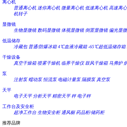
离心机
普通离心机
迷你离心机
微量离心机
低速离心机
高速离心
机转子
显微镜
生物显微镜
数码显微镜
体视显微镜
倒置显微镜
偏光显微
低温储存
冷藏包
普通/防爆冰箱
4℃血液冷藏箱
-65℃超低温储存箱
干燥设备
真空干燥箱
喷雾干燥机
临界干燥仪
鼓风干燥箱
马弗炉
泵
注射泵
蠕动泵
恒流泵
电磁计量泵
隔膜泵
真空泵
天平
电子天平
分析天平
精密天平
秤
电子秤
工作台及安全柜
超净工作台
生物安全柜
通风橱
药品柜/储药柜
推荐品牌