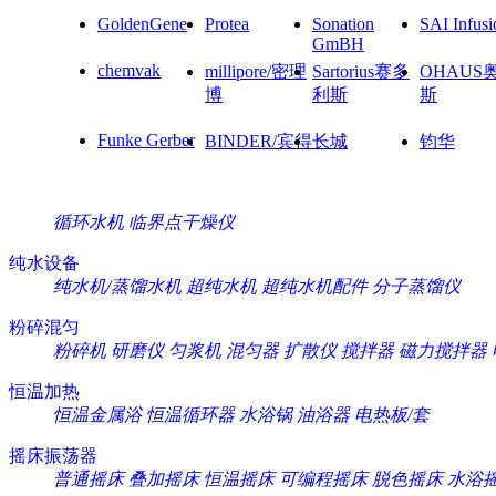
GoldenGene
Protea
Sonation
SAI Infusi
GmBH
chemvak
millipore/密理
Sartorius赛多
OHAUS
博
利斯
斯
Funke Gerber
BINDER/宾得
长城
钧华
循环水机
临界点干燥仪
纯水设备
纯水机/蒸馏水机
超纯水机
超纯水机配件
分子蒸馏仪
粉碎混匀
粉碎机
研磨仪
匀浆机
混匀器
扩散仪
搅拌器
磁力搅拌器
恒温加热
恒温金属浴
恒温循环器
水浴锅
油浴器
电热板/套
摇床振荡器
普通摇床
叠加摇床
恒温摇床
可编程摇床
脱色摇床
水浴