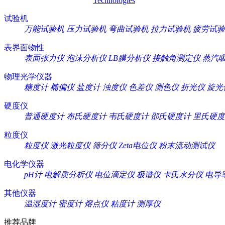
Technologies
试验机
万能试验机
压力试验机
弯曲试验机
拉力试验机
疲劳试验
表界面物性
表面张力仪
泡沫分析仪
LB膜分析仪
接触角测定仪
蒸汽
物理光学仪器
糖度计
椭偏仪
盐度计
浊度仪
色差仪
测色仪
折光仪
旋光
硬度仪
普通硬度计
布氏硬度计
韦氏硬度计
邵氏硬度计
里氏硬度
粒度仪
粒度仪
激光粒度仪
筛分仪
Zeta电位仪
粉末流动测试仪
电化学仪器
pH计
电解质分析仪
电位滴定仪
极谱仪
卡氏水分仪
电导
其他仪器
温湿度计
密度计
熔点仪
粘度计
测厚仪
推荐品牌