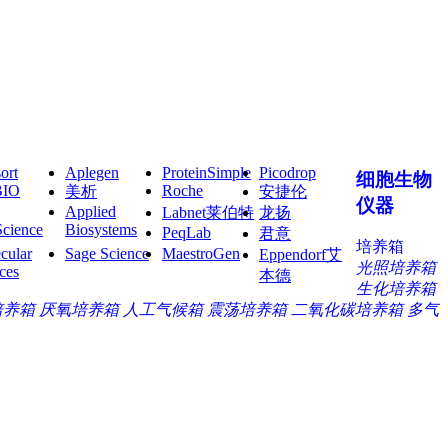
ort
Aplegen
ProteinSimple
Picodrop
细胞生物
BIO
Roche
美析
安捷伦
仪器
Applied
Labnet莱伯特
龙扬
Science
Biosystems
PeqLab
君意
培养箱
cular
Sage Science
MaestroGen
Eppendorf艾
光照培养箱
ces
本德
生化培养箱
培养箱
厌氧培养箱
人工气候箱
震荡培养箱
二氧化碳培养箱
多气