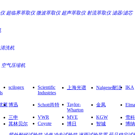
仪
超临界萃取仪
微波萃取仪
超声萃取仪
射流萃取仪
滤器/滤芯
机
清洗机
空气压缩机
scilogex
Scientific
IKA
上海光谱
Nalgene耐洁
ls
Industries
Taylor-
O优莱
博迅
Schott肖特
金凤
El
Wharton
VWR
MVE
KGW
三申
雪科
Coyote
其林贝尔
博日
智城
博纳
紫外耐候试验箱
冷热冲击试验箱
淋雨试验装置
药品稳定试