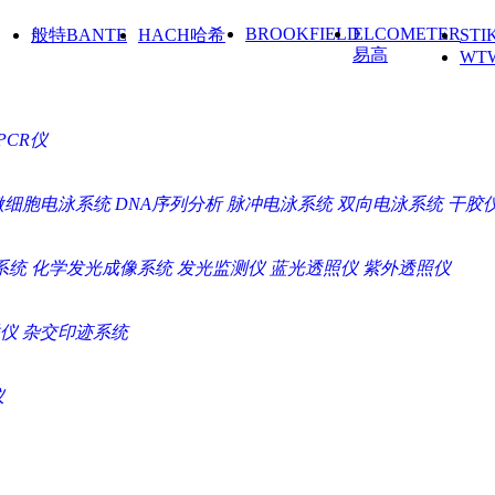
BROOKFIELD
ELCOMETER
般特BANTE
HACH哈希
ST
易高
WT
PCR仪
微细胞电泳系统
DNA序列分析
脉冲电泳系统
双向电泳系统
干胶
系统
化学发光成像系统
发光监测仪
蓝光透照仪
紫外透照仪
仪
杂交印迹系统
仪