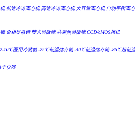
机
低速冷冻离心机
高速冷冻离心机
大容量离心机
自动平衡离心
镜
金相显微镜
荧光显微镜
共聚焦显微镜
CCD/cMOS相机
2-10℃医用冷藏箱
-25℃低温储存箱
-40℃低温储存箱
-86℃超低
烘干仪器