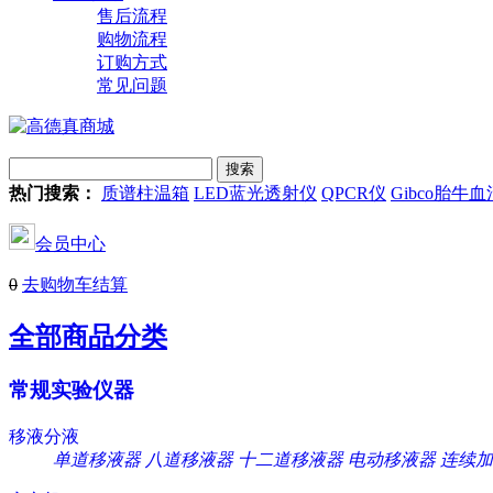
售后流程
购物流程
订购方式
常见问题
热门搜索：
质谱柱温箱
LED蓝光透射仪
QPCR仪
Gibco胎牛血
会员中心
0
去购物车结算
全部商品分类
常规实验仪器
移液分液
单道移液器
八道移液器
十二道移液器
电动移液器
连续加