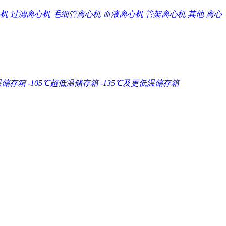
机
过滤离心机
毛细管离心机
血液离心机
管架离心机
其他
离心
温储存箱
-105℃超低温储存箱
-135℃及更低温储存箱