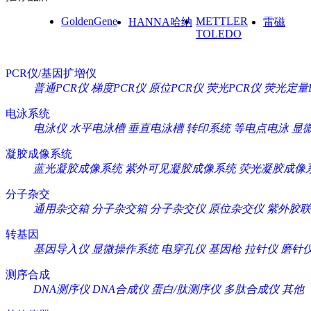
GoldenGene
METTLER
HANNA哈纳
雷磁
TOLEDO
PCR仪/基因扩增仪
普通PCR仪
梯度PCR仪
原位PCR仪
荧光PCR仪
荧光定量
电泳系统
电泳仪
水平电泳槽
垂直电泳槽
转印系统
等电点电泳
显
凝胶成像系统
蓝光凝胶成像系统
紫外可见凝胶成像系统
荧光凝胶成像
分子杂交
通用杂交箱
分子杂交箱
分子杂交仪
原位杂交仪
紫外胶联
转基因
基因导入仪
显微操作系统
电穿孔仪
基因枪
拉针仪
磨针
测序合成
DNA测序仪
DNA合成仪
蛋白/肽测序仪
多肽合成仪
其他