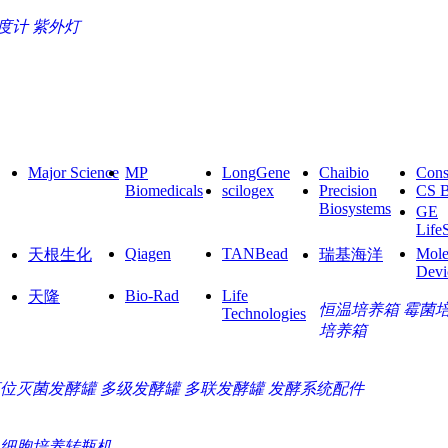
度计
紫外灯
Major Science
MP
LongGene
Chaibio
Cons
Biomedicals
scilogex
Precision
CS 
Biosystems
GE
Life
Qiagen
TANBead
Mole
天根生化
瑞基海洋
Devi
Bio-Rad
Life
天隆
恒温培养箱
霉菌
Technologies
培养箱
位灭菌发酵罐
多级发酵罐
多联发酵罐
发酵系统配件
细胞培养转瓶机