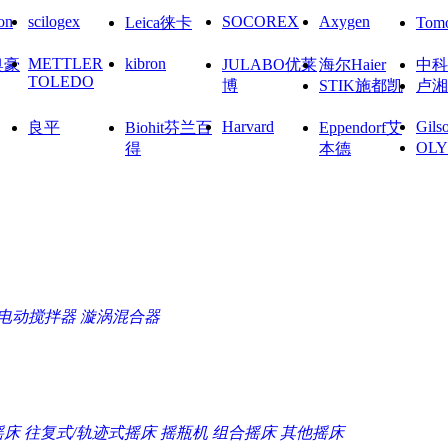
on
scilogex
SOCOREX
Axygen
Leica徕卡
To
METTLER
kibron
奥豪
JULABO优莱
海尔Haier
中科
TOLEDO
博
STIK施都凯
卢湘
Harvard
Gils
良平
Biohit芬兰百
Eppendorf艾
OL
得
本德
电动搅拌器
漩涡混合器
摇床
往复式/轨迹式摇床
摇瓶机
组合摇床
其他摇床