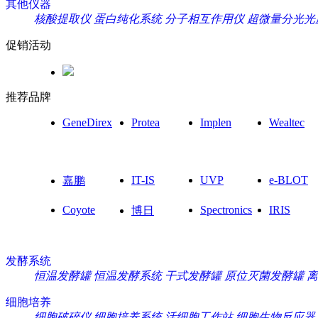
其他仪器
核酸提取仪
蛋白纯化系统
分子相互作用仪
超微量分光光
促销活动
推荐品牌
GeneDirex
Protea
Implen
Wealtec
IT-IS
UVP
e-BLOT
嘉鹏
Coyote
Spectronics
IRIS
博日
发酵系统
恒温发酵罐
恒温发酵系统
干式发酵罐
原位灭菌发酵罐
离
细胞培养
细胞破碎仪
细胞培养系统
活细胞工作站
细胞生物反应器