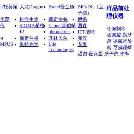
mos托莫斯
大龙Dragon
Brand普兰德
BIO-DL（宝
样品前处
予德）
理仪器
美菱
松洋生物
保定雷弗
博迅
仪
SIGMA希格
Labnet莱伯特
图森
冷冻制冷
phtometrics
玛
JET洁特
液氮罐
制冰
on
保定兰格
其林贝尔
湘仪
机
冷藏运输
YMPUS
Life
奥特光学
安泰
箱
可编程降
Technologies
温箱
杜瓦瓶
冻干机
冷却