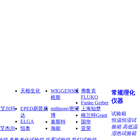
天根生化
WIGGENS维
弗鲁克
常规理化
FLUKO
根斯
仪器
Funke Gerber
ma艾尔玛
EPED易普易
millipore/密理
上海知楚
试验箱
达
博
格兰特Grant
恒温恒湿试
ELGA
泰斯特
国华
验箱
高低温
艾杰尔
恒奥
海能
亚荣
湿热试验箱
验箱
臭氧老化试验箱
盐雾试验箱
氙灯试验箱