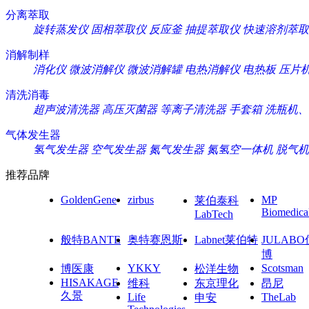
分离萃取
旋转蒸发仪
固相萃取仪
反应釜
抽提萃取仪
快速溶剂萃取
消解制样
消化仪
微波消解仪
微波消解罐
电热消解仪
电热板
压片
清洗消毒
超声波清洗器
高压灭菌器
等离子清洗器
手套箱
洗瓶机、
气体发生器
氢气发生器
空气发生器
氮气发生器
氮氢空一体机
脱气机
推荐品牌
GoldenGene
zirbus
MP
莱伯泰科
Biomedica
LabTech
般特BANTE
奥特赛恩斯
Labnet莱伯特
JULAB
博
YKKY
Scotsman
博医康
松洋生物
HISAKAGE
维科
东京理化
昂尼
久景
Life
TheLab
申安