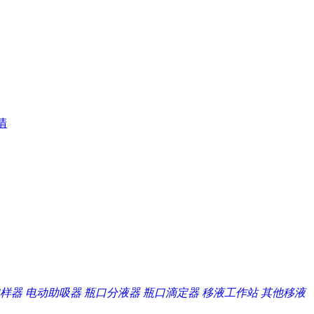
清
样器
电动助吸器
瓶口分液器
瓶口滴定器
移液工作站
其他移液