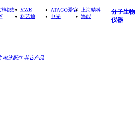
VWR
IK施都凯
ATAGO爱宕
上海精科
分子生物
W
科艺通
申光
海能
仪器
仪
电泳配件
其它产品