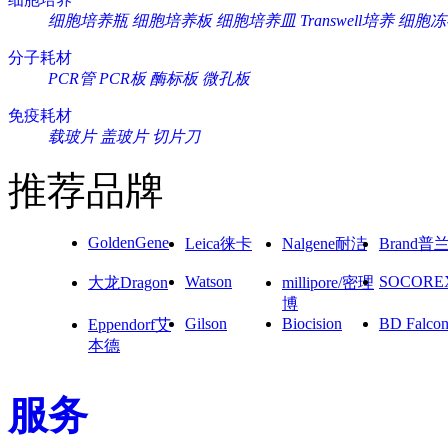
细胞培养瓶
细胞培养板
细胞培养皿
Transwell培养
细胞冻
分子耗材
PCR管
PCR板
酶标板
微孔板
免疫耗材
载玻片
盖玻片
切片刀
推荐品牌
GoldenGene
Leica徕卡
Nalgene耐洁
Brand普
Watson
SOCORE
大龙Dragon
millipore/密理
博
Gilson
Biocision
BD Falco
Eppendorf艾
本德
服务