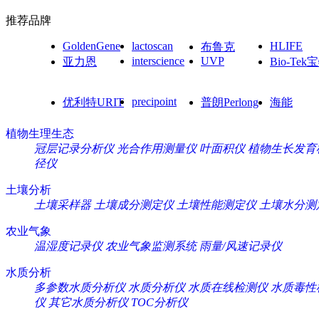
推荐品牌
GoldenGene
lactoscan
HLIFE
布鲁克
interscience
UVP
亚力恩
Bio-Tek
precipoint
优利特URIT
普朗Perlong
海能
植物生理生态
冠层记录分析仪
光合作用测量仪
叶面积仪
植物生长发育
径仪
土壤分析
土壤采样器
土壤成分测定仪
土壤性能测定仪
土壤水分测
农业气象
温湿度记录仪
农业气象监测系统
雨量/风速记录仪
水质分析
多参数水质分析仪
水质分析仪
水质在线检测仪
水质毒性
仪
其它水质分析仪
TOC分析仪