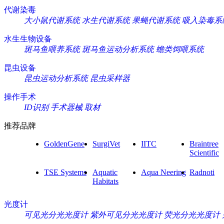
代谢染毒
大小鼠代谢系统
水生代谢系统
果蝇代谢系统
吸入染毒系
水生生物设备
斑马鱼喂养系统
斑马鱼运动分析系统
蟾类饲喂系统
昆虫设备
昆虫运动分析系统
昆虫采样器
操作手术
ID识别
手术器械
取材
推荐品牌
GoldenGene
SurgiVet
IITC
Braintree
Scientific
TSE Systems
Aquatic
Aqua Neering
Radnoti
Habitats
光度计
可见光分光光度计
紫外可见分光光度计
荧光分光光度计