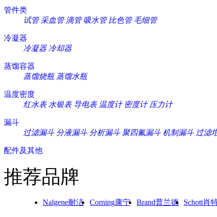
管件类
试管
采血管
滴管
吸水管
比色管
毛细管
冷凝器
冷凝器
冷却器
蒸馏容器
蒸馏烧瓶
蒸馏水瓶
温度密度
红水表
水银表
导电表
温度计
密度计
压力计
漏斗
过滤漏斗
分液漏斗
分析漏斗
聚四氟漏斗
机制漏斗
过滤
配件及其他
推荐品牌
Nalgene耐洁
Corning康宁
Brand普兰德
Schott肖