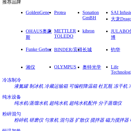
推荐品牌
GoldenGene
Protea
Sonation
SAI Infusi
GmBH
大龙Drag
METTLER
kibron
OHAUS奥豪
JULAB
TOLEDO
斯
博
Funke Gerber
BINDER/宾得
长城
钧华
OLYMPUS
Life
湘仪
奥特光学
Technolog
冷冻制冷
液氮罐
制冰机
冷藏运输箱
可编程降温箱
杜瓦瓶
冻干机
纯水设备
纯水机/蒸馏水机
超纯水机
超纯水机配件
分子蒸馏仪
粉碎混匀
粉碎机
研磨仪
匀浆机
混匀器
扩散仪
搅拌器
磁力搅拌器
恒温加热