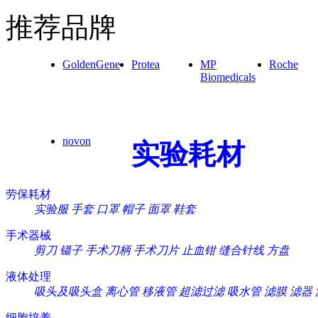
推荐品牌
GoldenGene
Protea
MP
Roche
Biomedicals
novon
实验耗材
劳保耗材
实验服
手套
口罩
帽子
面罩
鞋套
手术器械
剪刀
镊子
手术刀柄
手术刀片
止血钳
缝合针线
方盘
液体处理
吸头及吸头盒
离心管
移液管
超滤过滤
吸水管
滤膜
滤器
细胞培养