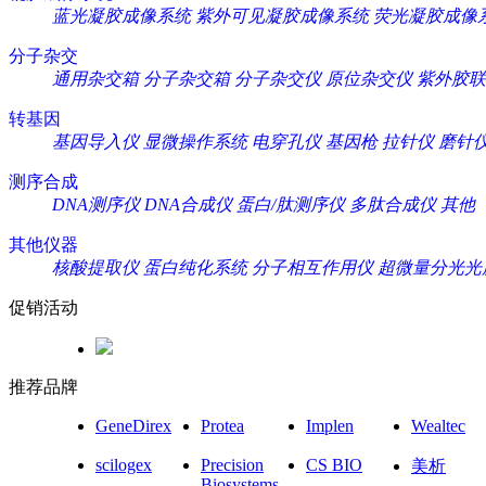
蓝光凝胶成像系统
紫外可见凝胶成像系统
荧光凝胶成像
分子杂交
通用杂交箱
分子杂交箱
分子杂交仪
原位杂交仪
紫外胶联
转基因
基因导入仪
显微操作系统
电穿孔仪
基因枪
拉针仪
磨针
测序合成
DNA测序仪
DNA合成仪
蛋白/肽测序仪
多肽合成仪
其他
其他仪器
核酸提取仪
蛋白纯化系统
分子相互作用仪
超微量分光光
促销活动
推荐品牌
GeneDirex
Protea
Implen
Wealtec
scilogex
Precision
CS BIO
美析
Biosystems