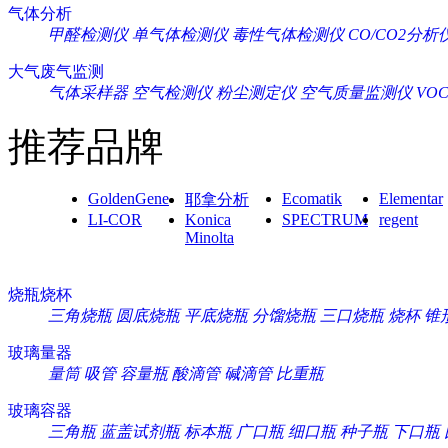
气体分析
甲醛检测仪
单气体检测仪
毒性气体检测仪
CO/CO2分析
大气废气监测
气体采样器
空气检测仪
粉尘测定仪
空气质量监测仪
VO
推荐品牌
GoldenGene
Ecomatik
Elementar
耶拿分析
LI-COR
Konica
SPECTRUM
regent
Minolta
烧瓶烧杯
三角烧瓶
圆底烧瓶
平底烧瓶
分馏烧瓶
三口烧瓶
烧杯
锥
玻璃量器
量筒
吸管
容量瓶
酸滴管
碱滴管
比重瓶
玻璃容器
三角瓶
蓝盖试剂瓶
标本瓶
广口瓶
细口瓶
种子瓶
下口瓶