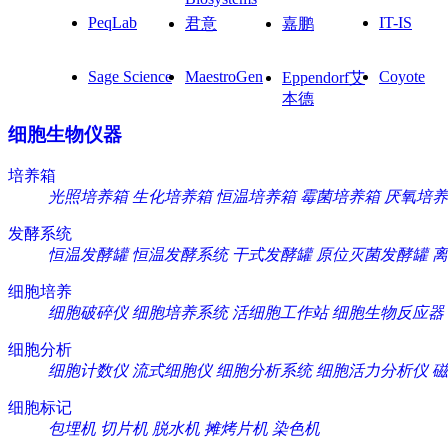
PeqLab
IT-IS
君意
嘉鹏
Sage Science
MaestroGen
Coyote
Eppendorf艾
本德
细胞生物仪器
培养箱
光照培养箱
生化培养箱
恒温培养箱
霉菌培养箱
厌氧培养
发酵系统
恒温发酵罐
恒温发酵系统
干式发酵罐
原位灭菌发酵罐
离
细胞培养
细胞破碎仪
细胞培养系统
活细胞工作站
细胞生物反应器
细胞分析
细胞计数仪
流式细胞仪
细胞分析系统
细胞活力分析仪
磁
细胞标记
包埋机
切片机
脱水机
摊烤片机
染色机