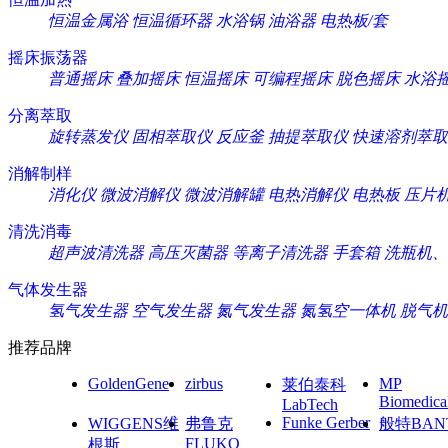
恒温金属浴
恒温循环器
水浴锅
油浴器
电热板/套
摇床振荡器
普通摇床
叠加摇床
恒温摇床
可编程摇床
脱色摇床
水浴
分离萃取
旋转蒸发仪
固相萃取仪
反应釜
抽提萃取仪
快速溶剂萃取
消解制样
消化仪
微波消解仪
微波消解罐
电热消解仪
电热板
压片
清洗消毒
超声波清洗器
高压灭菌器
等离子清洗器
手套箱
洗瓶机、
气体发生器
氢气发生器
空气发生器
氮气发生器
氮氢空一体机
脱气机
推荐品牌
GoldenGene
zirbus
MP
莱伯泰科
Biomedica
LabTech
Funke Gerber
WIGGENS维
弗鲁克
般特BAN
FLUKO
根斯