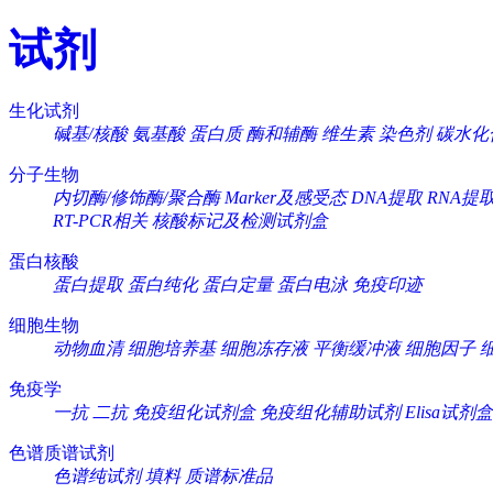
试剂
生化试剂
碱基/核酸
氨基酸
蛋白质
酶和辅酶
维生素
染色剂
碳水化
分子生物
内切酶/修饰酶/聚合酶
Marker及感受态
DNA提取
RNA提
RT-PCR相关
核酸标记及检测试剂盒
蛋白核酸
蛋白提取
蛋白纯化
蛋白定量
蛋白电泳
免疫印迹
细胞生物
动物血清
细胞培养基
细胞冻存液
平衡缓冲液
细胞因子
免疫学
一抗
二抗
免疫组化试剂盒
免疫组化辅助试剂
Elisa试剂盒
色谱质谱试剂
色谱纯试剂
填料
质谱标准品