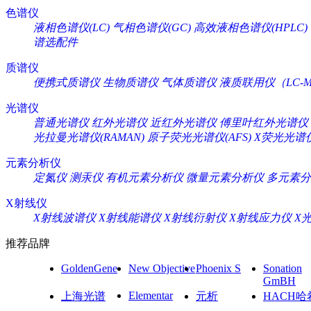
色谱仪
液相色谱仪(LC)
气相色谱仪(GC)
高效液相色谱仪(HPLC)
谱选配件
质谱仪
便携式质谱仪
生物质谱仪
气体质谱仪
液质联用仪（LC-M
光谱仪
普通光谱仪
红外光谱仪
近红外光谱仪
傅里叶红外光谱仪
光拉曼光谱仪(RAMAN)
原子荧光光谱仪(AFS)
X荧光光谱仪
元素分析仪
定氮仪
测汞仪
有机元素分析仪
微量元素分析仪
多元素分
X射线仪
X射线波谱仪
X射线能谱仪
X射线衍射仪
X射线应力仪
X
推荐品牌
GoldenGene
New Objective
Phoenix S
Sonation
GmBH
Elementar
上海光谱
元析
HACH哈