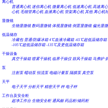
离心机
普通离心机
迷你离心机
微量离心机
低速离心机
高速离心
心机
毛细管离心机
血液离心机
管架离心机
其他
离心机
显微镜
生物显微镜
数码显微镜
体视显微镜
倒置显微镜
偏光显微
低温储存
冷藏包
普通/防爆冰箱
4℃血液冷藏箱
-65℃超低温储存箱
-105℃超低温储存箱
-135℃及更低温储存箱
干燥设备
真空干燥箱
喷雾干燥机
临界干燥仪
鼓风干燥箱
马弗炉
泵
注射泵
蠕动泵
恒流泵
电磁计量泵
隔膜泵
真空泵
天平
电子天平
分析天平
精密天平
秤
电子秤
工作台及安全柜
超净工作台
生物安全柜
通风橱
药品柜/储药柜