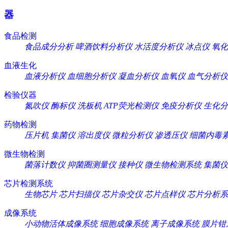
器
食品检测
食品成分分析
啤酒饮料分析仪
水活度分析仪
冰点仪
氧化
血液生化
血液分析仪
血细胞分析仪
凝血分析仪
血氧仪
血气分析仪
检验仪器
氮吹仪
酶标仪
洗板机
ATP荧光检测仪
免疫分析仪
生化分
药物检测
压片机
集菌仪
溶出度仪
微粒分析仪
渗透压仪
细菌内毒
微生物检测
菌落计数仪
抑菌圈测量仪
接种仪
微生物检测系统
集菌仪
芯片检测系统
生物芯片
芯片扫描仪
芯片杂交仪
芯片点样仪
芯片分析系
成像系统
小动物活体成像系统
细胞成像系统
离子成像系统
膜片钳