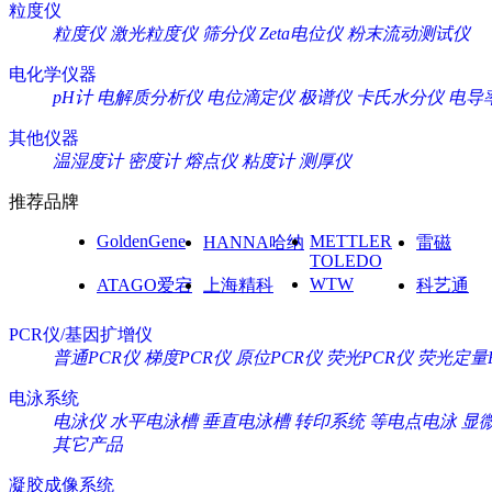
粒度仪
粒度仪
激光粒度仪
筛分仪
Zeta电位仪
粉末流动测试仪
电化学仪器
pH计
电解质分析仪
电位滴定仪
极谱仪
卡氏水分仪
电导
其他仪器
温湿度计
密度计
熔点仪
粘度计
测厚仪
推荐品牌
GoldenGene
METTLER
HANNA哈纳
雷磁
TOLEDO
WTW
ATAGO爱宕
上海精科
科艺通
PCR仪/基因扩增仪
普通PCR仪
梯度PCR仪
原位PCR仪
荧光PCR仪
荧光定量
电泳系统
电泳仪
水平电泳槽
垂直电泳槽
转印系统
等电点电泳
显
其它产品
凝胶成像系统