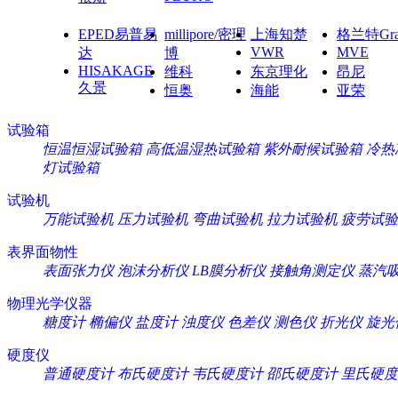
EPED易普易
millipore/密理
上海知楚
格兰特Gra
VWR
MVE
达
博
HISAKAGE
维科
东京理化
昂尼
久景
恒奥
海能
亚荣
试验箱
恒温恒湿试验箱
高低温湿热试验箱
紫外耐候试验箱
冷热
灯试验箱
试验机
万能试验机
压力试验机
弯曲试验机
拉力试验机
疲劳试验
表界面物性
表面张力仪
泡沫分析仪
LB膜分析仪
接触角测定仪
蒸汽
物理光学仪器
糖度计
椭偏仪
盐度计
浊度仪
色差仪
测色仪
折光仪
旋光
硬度仪
普通硬度计
布氏硬度计
韦氏硬度计
邵氏硬度计
里氏硬度