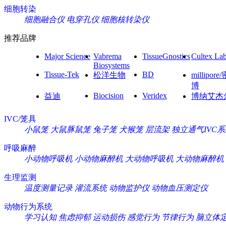
细胞转染
细胞融合仪
电穿孔仪
细胞核转染仪
推荐品牌
Major Science
Vabrema
TissueGnostics
Cultex La
Biosystems
Tissue-Tek
BD
松洋生物
millipore
博
Biocision
Veridex
益迪
博纳艾杰
IVC/笼具
小鼠笼
大鼠豚鼠笼
兔子笼
犬猴笼
层流架
独立通气IVC
呼吸麻醉
小动物呼吸机
小动物麻醉机
大动物呼吸机
大动物麻醉机
生理监测
温度测量记录
灌流系统
动物监护仪
动物血压测定仪
动物行为系统
学习认知
焦虑抑郁
运动损伤
感觉行为
节律行为
脑立体