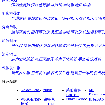
恒温金属浴
恒温循环器
水浴锅
油浴器
电热板/套
摇床振荡器
普通摇床
叠加摇床
恒温摇床
可编程摇床
脱色摇床
水浴
分离萃取
旋转蒸发仪
固相萃取仪
反应釜
抽提萃取仪
快速溶剂萃取
消解制样
消化仪
微波消解仪
微波消解罐
电热消解仪
电热板
压片
清洗消毒
超声波清洗器
高压灭菌器
等离子清洗器
手套箱
洗瓶机、
气体发生器
氢气发生器
空气发生器
氮气发生器
氮氢空一体机
脱气机
推荐品牌
GoldenGene
zirbus
MP
莱伯泰科
Biomedica
LabTech
Funke Gerber
WIGGENS维
弗鲁克
般特BAN
FLUKO
根斯