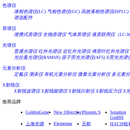
色谱仪
液相色谱仪(LC)
气相色谱仪(GC)
高效液相色谱仪(HPLC)
谱选配件
质谱仪
便携式质谱仪
生物质谱仪
气体质谱仪
液质联用仪（LC-M
光谱仪
普通光谱仪
红外光谱仪
近红外光谱仪
傅里叶红外光谱仪
光拉曼光谱仪(RAMAN)
原子荧光光谱仪(AFS)
X荧光光谱仪
元素分析仪
定氮仪
测汞仪
有机元素分析仪
微量元素分析仪
多元素分
X射线仪
X射线波谱仪
X射线能谱仪
X射线衍射仪
X射线应力仪
X
推荐品牌
GoldenGene
New Objective
Phoenix S
Sonation
GmBH
Elementar
上海光谱
元析
HACH哈