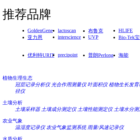
推荐品牌
GoldenGene
lactoscan
HLIFE
布鲁克
interscience
UVP
亚力恩
Bio-Tek
precipoint
优利特URIT
普朗Perlong
海能
植物生理生态
冠层记录分析仪
光合作用测量仪
叶面积仪
植物生长发育
径仪
土壤分析
土壤采样器
土壤成分测定仪
土壤性能测定仪
土壤水分测
农业气象
温湿度记录仪
农业气象监测系统
雨量/风速记录仪
水质分析