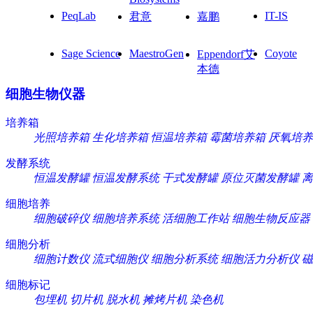
PeqLab
IT-IS
君意
嘉鹏
Sage Science
MaestroGen
Coyote
Eppendorf艾
本德
细胞生物仪器
培养箱
光照培养箱
生化培养箱
恒温培养箱
霉菌培养箱
厌氧培养
发酵系统
恒温发酵罐
恒温发酵系统
干式发酵罐
原位灭菌发酵罐
离
细胞培养
细胞破碎仪
细胞培养系统
活细胞工作站
细胞生物反应器
细胞分析
细胞计数仪
流式细胞仪
细胞分析系统
细胞活力分析仪
磁
细胞标记
包埋机
切片机
脱水机
摊烤片机
染色机