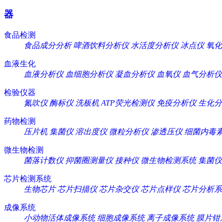
器
食品检测
食品成分分析
啤酒饮料分析仪
水活度分析仪
冰点仪
氧化
血液生化
血液分析仪
血细胞分析仪
凝血分析仪
血氧仪
血气分析仪
检验仪器
氮吹仪
酶标仪
洗板机
ATP荧光检测仪
免疫分析仪
生化分
药物检测
压片机
集菌仪
溶出度仪
微粒分析仪
渗透压仪
细菌内毒
微生物检测
菌落计数仪
抑菌圈测量仪
接种仪
微生物检测系统
集菌仪
芯片检测系统
生物芯片
芯片扫描仪
芯片杂交仪
芯片点样仪
芯片分析系
成像系统
小动物活体成像系统
细胞成像系统
离子成像系统
膜片钳