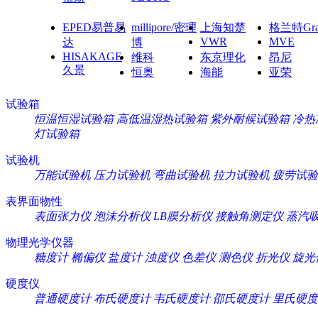
EPED易普易
millipore/密理
上海知楚
格兰特Gra
VWR
MVE
达
博
HISAKAGE
维科
东京理化
昂尼
久景
恒奥
海能
亚荣
试验箱
恒温恒湿试验箱
高低温湿热试验箱
紫外耐候试验箱
冷热
灯试验箱
试验机
万能试验机
压力试验机
弯曲试验机
拉力试验机
疲劳试验
表界面物性
表面张力仪
泡沫分析仪
LB膜分析仪
接触角测定仪
蒸汽
物理光学仪器
糖度计
椭偏仪
盐度计
浊度仪
色差仪
测色仪
折光仪
旋光
硬度仪
普通硬度计
布氏硬度计
韦氏硬度计
邵氏硬度计
里氏硬度