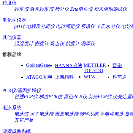
粒度仪
粒度仪
激光粒度仪
筛分仪
Zeta电位仪
粉末流动测试仪
电化学仪器
pH计
电解质分析仪
电位滴定仪
极谱仪
卡氏水分仪
电导
其他仪器
温湿度计
密度计
熔点仪
粘度计
测厚仪
推荐品牌
GoldenGene
METTLER
HANNA哈纳
雷磁
TOLEDO
WTW
ATAGO爱宕
上海精科
科艺通
PCR仪/基因扩增仪
普通PCR仪
梯度PCR仪
原位PCR仪
荧光PCR仪
荧光定量
电泳系统
电泳仪
水平电泳槽
垂直电泳槽
转印系统
等电点电泳
显
其它产品
凝胶成像系统