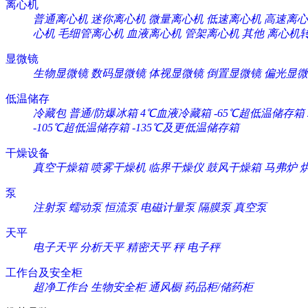
离心机
普通离心机
迷你离心机
微量离心机
低速离心机
高速离心
心机
毛细管离心机
血液离心机
管架离心机
其他
离心机
显微镜
生物显微镜
数码显微镜
体视显微镜
倒置显微镜
偏光显微
低温储存
冷藏包
普通/防爆冰箱
4℃血液冷藏箱
-65℃超低温储存箱
-105℃超低温储存箱
-135℃及更低温储存箱
干燥设备
真空干燥箱
喷雾干燥机
临界干燥仪
鼓风干燥箱
马弗炉
泵
注射泵
蠕动泵
恒流泵
电磁计量泵
隔膜泵
真空泵
天平
电子天平
分析天平
精密天平
秤
电子秤
工作台及安全柜
超净工作台
生物安全柜
通风橱
药品柜/储药柜