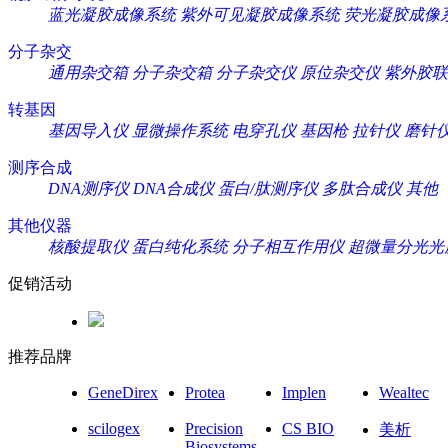
蓝光凝胶成像系统
紫外可见凝胶成像系统
荧光凝胶成像
分子杂交
通用杂交箱
分子杂交箱
分子杂交仪
原位杂交仪
紫外胶联
转基因
基因导入仪
显微操作系统
电穿孔仪
基因枪
拉针仪
磨针
测序合成
DNA测序仪
DNA合成仪
蛋白/肽测序仪
多肽合成仪
其他
其他仪器
核酸提取仪
蛋白纯化系统
分子相互作用仪
超微量分光光
促销活动
推荐品牌
GeneDirex
Protea
Implen
Wealtec
scilogex
Precision
CS BIO
美析
Biosystems