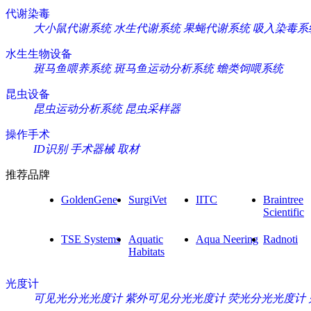
代谢染毒
大小鼠代谢系统
水生代谢系统
果蝇代谢系统
吸入染毒系
水生生物设备
斑马鱼喂养系统
斑马鱼运动分析系统
蟾类饲喂系统
昆虫设备
昆虫运动分析系统
昆虫采样器
操作手术
ID识别
手术器械
取材
推荐品牌
GoldenGene
SurgiVet
IITC
Braintree
Scientific
TSE Systems
Aquatic
Aqua Neering
Radnoti
Habitats
光度计
可见光分光光度计
紫外可见分光光度计
荧光分光光度计