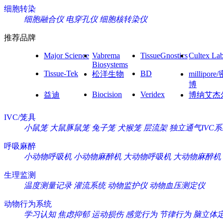
细胞转染
细胞融合仪
电穿孔仪
细胞核转染仪
推荐品牌
Major Science
Vabrema
TissueGnostics
Cultex La
Biosystems
Tissue-Tek
BD
松洋生物
millipore
博
Biocision
Veridex
益迪
博纳艾杰
IVC/笼具
小鼠笼
大鼠豚鼠笼
兔子笼
犬猴笼
层流架
独立通气IVC
呼吸麻醉
小动物呼吸机
小动物麻醉机
大动物呼吸机
大动物麻醉机
生理监测
温度测量记录
灌流系统
动物监护仪
动物血压测定仪
动物行为系统
学习认知
焦虑抑郁
运动损伤
感觉行为
节律行为
脑立体