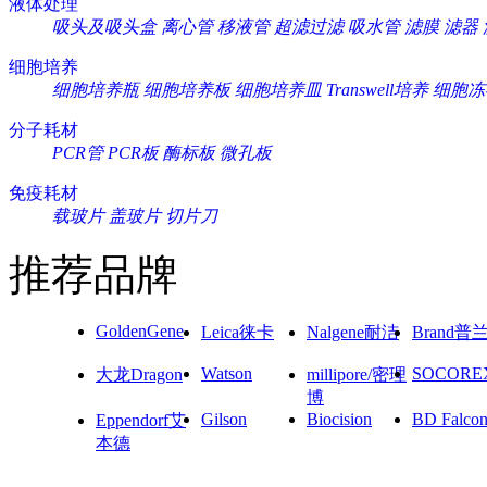
液体处理
吸头及吸头盒
离心管
移液管
超滤过滤
吸水管
滤膜
滤器
细胞培养
细胞培养瓶
细胞培养板
细胞培养皿
Transwell培养
细胞冻
分子耗材
PCR管
PCR板
酶标板
微孔板
免疫耗材
载玻片
盖玻片
切片刀
推荐品牌
GoldenGene
Leica徕卡
Nalgene耐洁
Brand普
Watson
SOCORE
大龙Dragon
millipore/密理
博
Gilson
Biocision
BD Falco
Eppendorf艾
本德