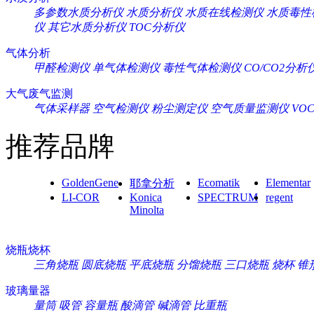
多参数水质分析仪
水质分析仪
水质在线检测仪
水质毒性
仪
其它水质分析仪
TOC分析仪
气体分析
甲醛检测仪
单气体检测仪
毒性气体检测仪
CO/CO2分析
大气废气监测
气体采样器
空气检测仪
粉尘测定仪
空气质量监测仪
VO
推荐品牌
GoldenGene
Ecomatik
Elementar
耶拿分析
LI-COR
Konica
SPECTRUM
regent
Minolta
烧瓶烧杯
三角烧瓶
圆底烧瓶
平底烧瓶
分馏烧瓶
三口烧瓶
烧杯
锥
玻璃量器
量筒
吸管
容量瓶
酸滴管
碱滴管
比重瓶