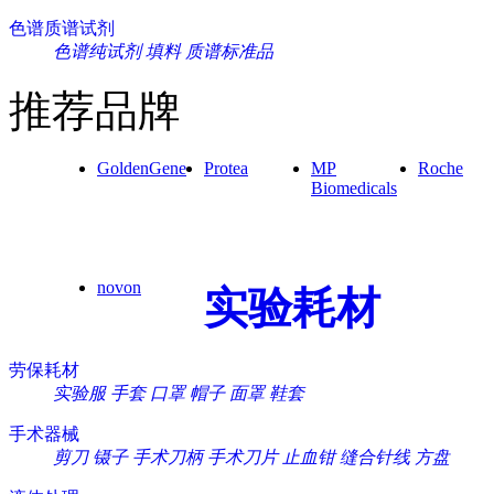
色谱质谱试剂
色谱纯试剂
填料
质谱标准品
推荐品牌
GoldenGene
Protea
MP
Roche
Biomedicals
novon
实验耗材
劳保耗材
实验服
手套
口罩
帽子
面罩
鞋套
手术器械
剪刀
镊子
手术刀柄
手术刀片
止血钳
缝合针线
方盘