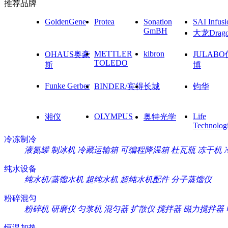
推荐品牌
GoldenGene
Protea
Sonation
SAI Infusi
GmBH
大龙Drag
METTLER
kibron
OHAUS奥豪
JULAB
TOLEDO
斯
博
Funke Gerber
BINDER/宾得
长城
钧华
OLYMPUS
Life
湘仪
奥特光学
Technolog
冷冻制冷
液氮罐
制冰机
冷藏运输箱
可编程降温箱
杜瓦瓶
冻干机
纯水设备
纯水机/蒸馏水机
超纯水机
超纯水机配件
分子蒸馏仪
粉碎混匀
粉碎机
研磨仪
匀浆机
混匀器
扩散仪
搅拌器
磁力搅拌器
恒温加热