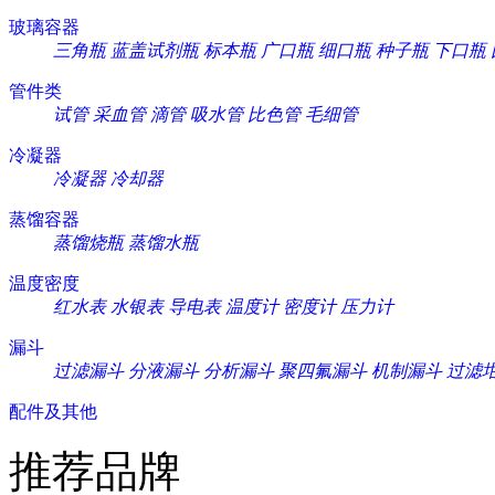
玻璃容器
三角瓶
蓝盖试剂瓶
标本瓶
广口瓶
细口瓶
种子瓶
下口瓶
管件类
试管
采血管
滴管
吸水管
比色管
毛细管
冷凝器
冷凝器
冷却器
蒸馏容器
蒸馏烧瓶
蒸馏水瓶
温度密度
红水表
水银表
导电表
温度计
密度计
压力计
漏斗
过滤漏斗
分液漏斗
分析漏斗
聚四氟漏斗
机制漏斗
过滤
配件及其他
推荐品牌