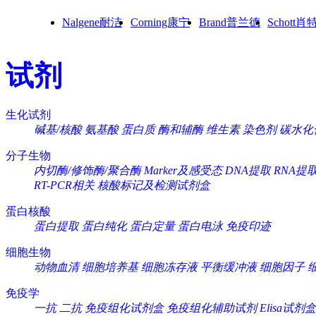
Nalgene耐洁
Corning康宁
Brand普兰德
Schott肖
试剂
生化试剂
碱基/核酸
氨基酸
蛋白质
酶和辅酶
维生素
染色剂
碳水化
分子生物
内切酶/修饰酶/聚合酶
Marker及感受态
DNA提取
RNA提
RT-PCR相关
核酸标记及检测试剂盒
蛋白核酸
蛋白提取
蛋白纯化
蛋白定量
蛋白电泳
免疫印迹
细胞生物
动物血清
细胞培养基
细胞冻存液
平衡缓冲液
细胞因子
免疫学
一抗
二抗
免疫组化试剂盒
免疫组化辅助试剂
Elisa试剂盒