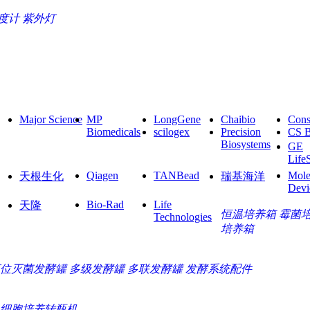
度计
紫外灯
Major Science
MP
LongGene
Chaibio
Cons
Biomedicals
scilogex
Precision
CS 
Biosystems
GE
Life
Qiagen
TANBead
Mole
天根生化
瑞基海洋
Devi
Bio-Rad
Life
天隆
恒温培养箱
霉菌
Technologies
培养箱
位灭菌发酵罐
多级发酵罐
多联发酵罐
发酵系统配件
细胞培养转瓶机