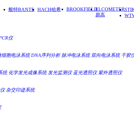
BROOKFIELD
ELCOMETER
般特BANTE
HACH哈希
ST
易高
WT
PCR仪
微细胞电泳系统
DNA序列分析
脉冲电泳系统
双向电泳系统
干胶
系统
化学发光成像系统
发光监测仪
蓝光透照仪
紫外透照仪
仪
杂交印迹系统
仪