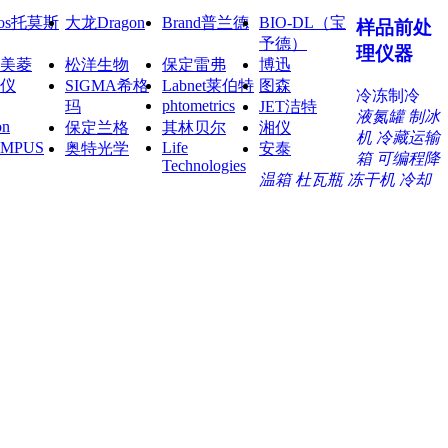
mos托莫斯
大龙Dragon
Brand普兰德
BIO-DL（宝
样品前处
予德）
理仪器
美菱
松洋生物
保定雷弗
博迅
仪
SIGMA希格
Labnet莱伯特
图森
冷冻制冷
phtometrics
玛
JET洁特
液氮罐
制冰
on
保定兰格
其林贝尔
湘仪
机
冷藏运输
YMPUS
Life
奥特光学
安泰
箱
可编程降
Technologies
温箱
杜瓦瓶
冻干机
冷却