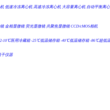
机
低速冷冻离心机
高速冷冻离心机
大容量离心机
自动平衡离心
镜
金相显微镜
荧光显微镜
共聚焦显微镜
CCD/cMOS相机
2-10℃医用冷藏箱
-25℃低温储存箱
-40℃低温储存箱
-86℃超低
烘干仪器