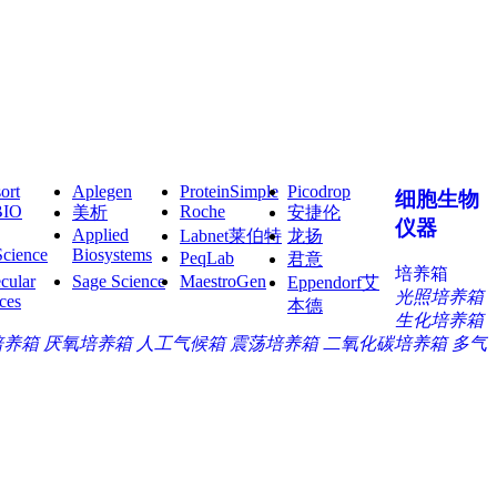
ort
Aplegen
ProteinSimple
Picodrop
细胞生物
BIO
Roche
美析
安捷伦
仪器
Applied
Labnet莱伯特
龙扬
Science
Biosystems
PeqLab
君意
培养箱
cular
Sage Science
MaestroGen
Eppendorf艾
光照培养箱
ces
本德
生化培养箱
培养箱
厌氧培养箱
人工气候箱
震荡培养箱
二氧化碳培养箱
多气