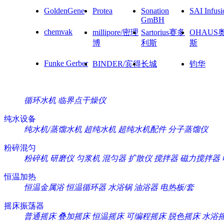
GoldenGene
Protea
Sonation
SAI Infusi
GmBH
chemvak
millipore/密理
Sartorius赛多
OHAUS
博
利斯
斯
Funke Gerber
BINDER/宾得
长城
钧华
循环水机
临界点干燥仪
纯水设备
纯水机/蒸馏水机
超纯水机
超纯水机配件
分子蒸馏仪
粉碎混匀
粉碎机
研磨仪
匀浆机
混匀器
扩散仪
搅拌器
磁力搅拌器
恒温加热
恒温金属浴
恒温循环器
水浴锅
油浴器
电热板/套
摇床振荡器
普通摇床
叠加摇床
恒温摇床
可编程摇床
脱色摇床
水浴