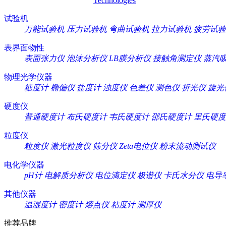
Technologies
试验机
万能试验机
压力试验机
弯曲试验机
拉力试验机
疲劳试验
表界面物性
表面张力仪
泡沫分析仪
LB膜分析仪
接触角测定仪
蒸汽
物理光学仪器
糖度计
椭偏仪
盐度计
浊度仪
色差仪
测色仪
折光仪
旋光
硬度仪
普通硬度计
布氏硬度计
韦氏硬度计
邵氏硬度计
里氏硬度
粒度仪
粒度仪
激光粒度仪
筛分仪
Zeta电位仪
粉末流动测试仪
电化学仪器
pH计
电解质分析仪
电位滴定仪
极谱仪
卡氏水分仪
电导
其他仪器
温湿度计
密度计
熔点仪
粘度计
测厚仪
推荐品牌