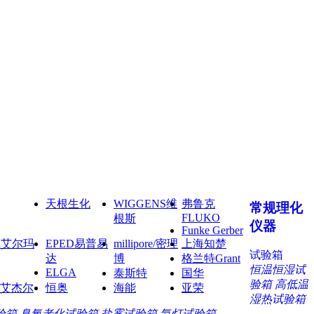
天根生化
WIGGENS维
弗鲁克
常规理化
FLUKO
根斯
仪器
Funke Gerber
ma艾尔玛
EPED易普易
millipore/密理
上海知楚
试验箱
达
博
格兰特Grant
恒温恒湿试
ELGA
泰斯特
国华
验箱
高低温
艾杰尔
恒奥
海能
亚荣
湿热试验箱
验箱
臭氧老化试验箱
盐雾试验箱
氙灯试验箱