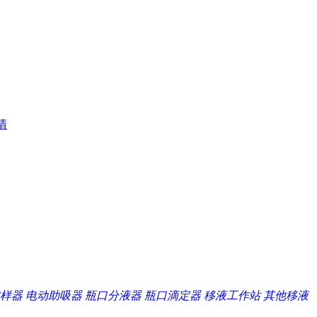
清
样器
电动助吸器
瓶口分液器
瓶口滴定器
移液工作站
其他移液