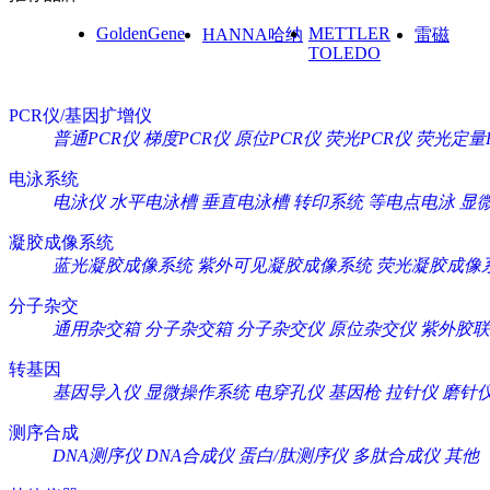
GoldenGene
METTLER
HANNA哈纳
雷磁
TOLEDO
PCR仪/基因扩增仪
普通PCR仪
梯度PCR仪
原位PCR仪
荧光PCR仪
荧光定量
电泳系统
电泳仪
水平电泳槽
垂直电泳槽
转印系统
等电点电泳
显
凝胶成像系统
蓝光凝胶成像系统
紫外可见凝胶成像系统
荧光凝胶成像
分子杂交
通用杂交箱
分子杂交箱
分子杂交仪
原位杂交仪
紫外胶联
转基因
基因导入仪
显微操作系统
电穿孔仪
基因枪
拉针仪
磨针
测序合成
DNA测序仪
DNA合成仪
蛋白/肽测序仪
多肽合成仪
其他