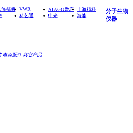
VWR
IK施都凯
ATAGO爱宕
上海精科
分子生物
W
科艺通
申光
海能
仪器
仪
电泳配件
其它产品