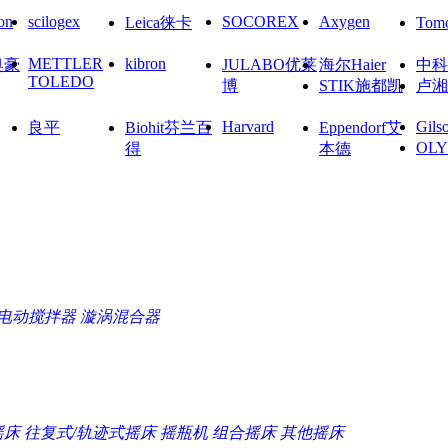
on
scilogex
SOCOREX
Axygen
Leica徕卡
To
METTLER
kibron
奥豪
JULABO优莱
海尔Haier
中科
TOLEDO
博
STIK施都凯
卢湘
Harvard
Gils
良平
Biohit芬兰百
Eppendorf艾
OL
得
本德
电动搅拌器
漩涡混合器
摇床
往复式/轨迹式摇床
摇瓶机
组合摇床
其他摇床