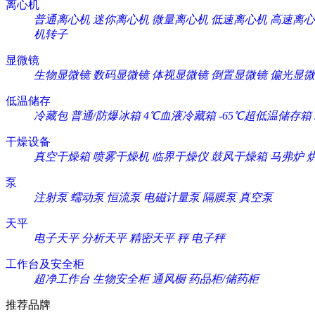
离心机
普通离心机
迷你离心机
微量离心机
低速离心机
高速离心
机转子
显微镜
生物显微镜
数码显微镜
体视显微镜
倒置显微镜
偏光显微
低温储存
冷藏包
普通/防爆冰箱
4℃血液冷藏箱
-65℃超低温储存箱
干燥设备
真空干燥箱
喷雾干燥机
临界干燥仪
鼓风干燥箱
马弗炉
泵
注射泵
蠕动泵
恒流泵
电磁计量泵
隔膜泵
真空泵
天平
电子天平
分析天平
精密天平
秤
电子秤
工作台及安全柜
超净工作台
生物安全柜
通风橱
药品柜/储药柜
推荐品牌