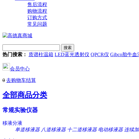
售后流程
购物流程
订购方式
常见问题
热门搜索：
质谱柱温箱
LED蓝光透射仪
QPCR仪
Gibco胎牛血
会员中心
0
去购物车结算
全部商品分类
常规实验仪器
移液分液
单道移液器
八道移液器
十二道移液器
电动移液器
连续加