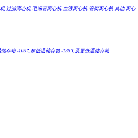
机
过滤离心机
毛细管离心机
血液离心机
管架离心机
其他
离心
温储存箱
-105℃超低温储存箱
-135℃及更低温储存箱