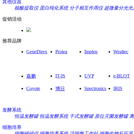
其他仪器
核酸提取仪
蛋白纯化系统
分子相互作用仪
超微量分光光
促销活动
推荐品牌
GeneDirex
Protea
Implen
Wealtec
IT-IS
UVP
e-BLOT
嘉鹏
Coyote
Spectronics
IRIS
博日
发酵系统
恒温发酵罐
恒温发酵系统
干式发酵罐
原位灭菌发酵罐
离
细胞培养
细胞破碎仪
细胞培养系统
活细胞工作站
细胞生物反应器