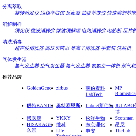
分离萃取
旋转蒸发仪
固相萃取仪
反应釜
抽提萃取仪
快速溶剂萃取
消解制样
消化仪
微波消解仪
微波消解罐
电热消解仪
电热板
压片
清洗消毒
超声波清洗器
高压灭菌器
等离子清洗器
手套箱
洗瓶机、
气体发生器
氢气发生器
空气发生器
氮气发生器
氮氢空一体机
脱气机
推荐品牌
GoldenGene
zirbus
MP
莱伯泰科
Biomedica
LabTech
般特BANTE
奥特赛恩斯
Labnet莱伯特
JULAB
博
YKKY
Scotsman
博医康
松洋生物
HISAKAGE
维科
东京理化
昂尼
久景
Life
TheLab
申安