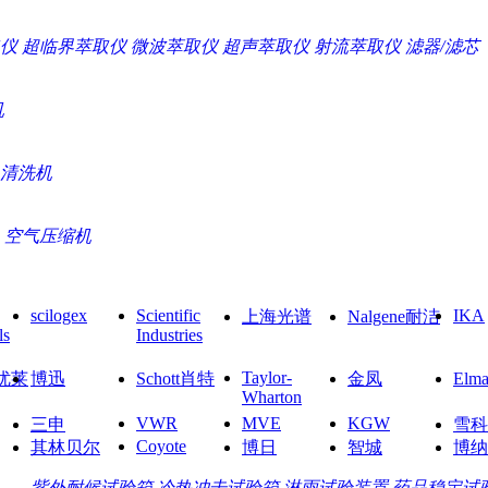
仪
超临界萃取仪
微波萃取仪
超声萃取仪
射流萃取仪
滤器/滤芯
机
清洗机
空气压缩机
scilogex
Scientific
IKA
上海光谱
Nalgene耐洁
ls
Industries
Taylor-
O优莱
博迅
Schott肖特
金凤
El
Wharton
VWR
MVE
KGW
三申
雪科
Coyote
其林贝尔
博日
智城
博纳
紫外耐候试验箱
冷热冲击试验箱
淋雨试验装置
药品稳定试